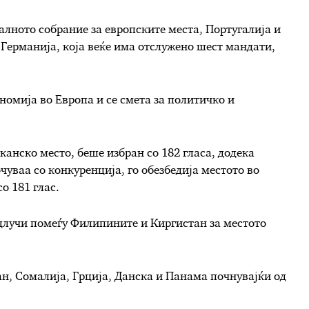
алното собрание за европските места, Португалија и
. Германија, која веќе има отслужено шест мандати,
номија во Европа и се смета за политичко и
анско место, беше избран со 182 гласа, додека
очуваа со конкуренција, го обезбедија местото во
о 181 глас.
 одлучи помеѓу Филипините и Киргистан за местото
ан, Сомалија, Грција, Данска и Панама почнувајќи од