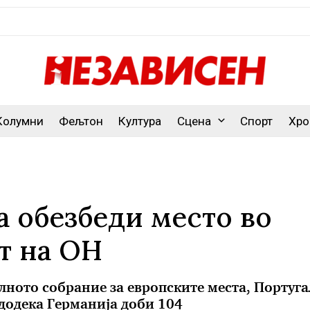
Колумни
Фељтон
Култура
Сцена
Спорт
Хро
а обезбеди место во
т на ОН
лното собрание за европските места, Португа
 додека Германија доби 104