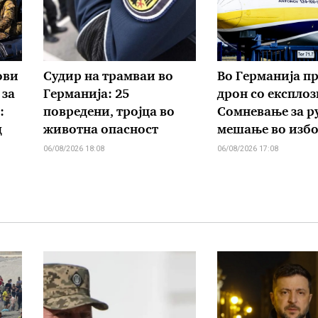
ови
Судир на трамваи во
Во Германија п
 за
Германија: 25
дрон со експлоз
:
повредени, тројца во
Сомневање за р
д
животна опасност
мешање во изб
06/08/2026 18:08
06/08/2026 17:08