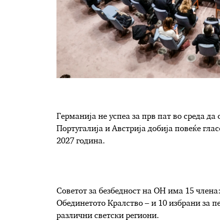
Германија не успеа за прв пат во среда да 
Португалија и Австрија добија повеќе гла
2027 година.
Советот за безбедност на ОН има 15 члена:
Обединетото Кралство – и 10 избрани за пе
различни светски региони.