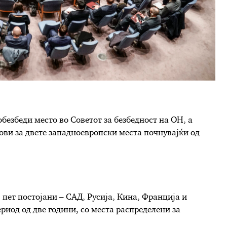
обезбеди место во Советот за безбедност на ОН, а
сови за двете западноевропски места почнувајќи од
 пет постојани – САД, Русија, Кина, Франција и
риод од две години, со места распределени за