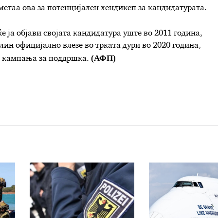
етаа ова за потенцијален хендикеп за кандидатурата.
е ја објави својата кандидатура уште во 2011 година,
лин официјално влезе во трката дури во 2020 година,
(АФП)
а кампања за поддршка.