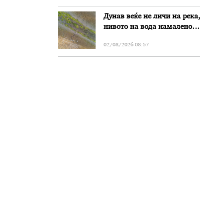
Дунав веќе не личи на река,
нивото на вода намалено
за речиси еден метар во
02/08/2026 08:57
Бугарија