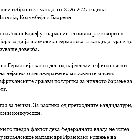
енови избрани за мандатот 2026-2027 година:
атвија, Колумбија и Бахреин.
оти Јохан Вадефул одржа интензивни разговори со
орк за да ја промовира германската кандидатура и до
азуваше доверба.
 на Германија како еден од најголемите финансиски
 на нејзиното ангажирање во мировните мисии.
а африканските држави поддршка за нивното барање за
ст.
етаа за тешки. За разлика од претходните кандидатури,
иозни конкуренти.
ки го гледаа фактот дека федералната влада не успеа
ту израелските напади врз Иран како кршење на