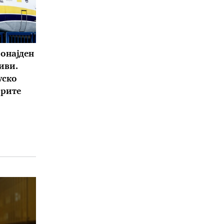
ронајден
иви.
уско
орите