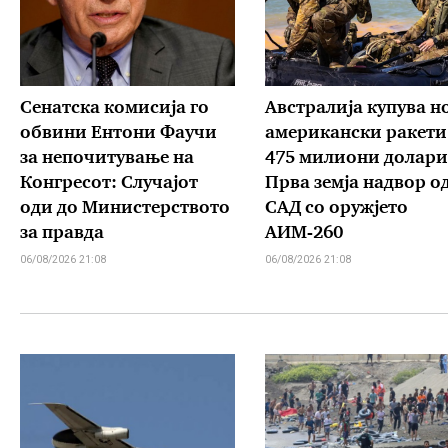
Сенатска комисија го
Австралија купува н
обвини Ентони Фаучи
американски ракети
за непочитување на
475 милиони долари
Конгресот: Случајот
Прва земја надвор о
оди до Министерството
САД со оружјето
за правда
АИМ-260
06/08/2026 21:08
06/08/2026 21:08