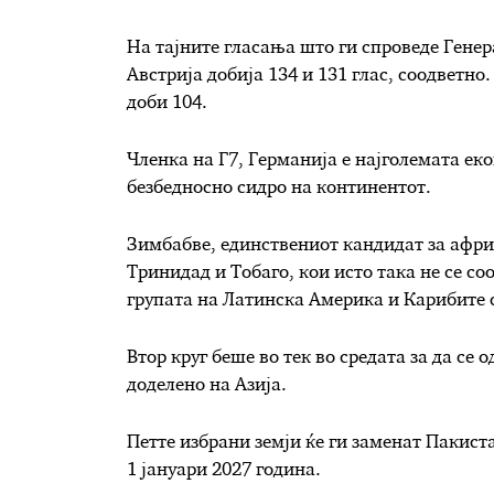
На тајните гласања што ги спроведе Генер
Австрија добија 134 и 131 глас, соодветно
доби 104.
Членка на Г7, Германија е најголемата еко
безбедносно сидро на континентот.
Зимбабве, единствениот кандидат за африк
Тринидад и Тобаго, кои исто така не се со
групата на Латинска Америка и Карибите с
Втор круг беше во тек во средата за да се
доделено на Азија.
Петте избрани земји ќе ги заменат Пакист
1 јануари 2027 година.