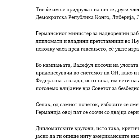
Тие ќе им се придружат на петте други чл
Демократска Република Конго, Либерија, Л
Германскиот министер за надворешни раб
дипломати и владини претставници во Њуј
неколку часа пред гласањето, сè уште изр
Во кампањата, Вадефул посочи на улогата
придонесувачи во системот на ОН, како и
Федералната влада, исто така, им вети н
поголемо влијание врз Советот за безбедно
Сепак, од самиот почеток, изборите се см
Германија овој пат се соочи со двајца сер
Дипломатските кругови, исто така, критич
јасно да ги опише ниту американските ни