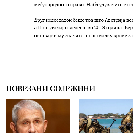
меѓународното право. Набљудувачите го см
Друг недостаток беше тоа што Австрија веќ
а Португалија следеше во 2013 година. Бер
оставајќи му значително помалку време з
ПОВРЗАНИ СОДРЖИНИ