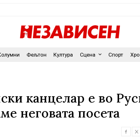
Колумни
Фељтон
Култура
Сцена
Спорт
Хро
ки канцелар е во Руси
ме неговата посета