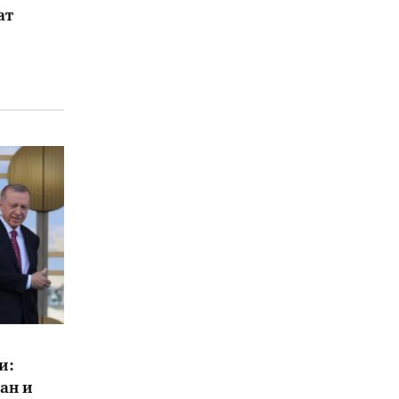
ат
и:
ан и