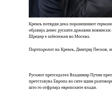
Кремљ потврди дека поранешниот германск
објавија денес руските државни новински
Шредер е забележан во Москва.
Портпаролот на Кремљ, Дмитриј Песков, из
Рускиот претседател Владимир Путин прет
претставува Европа во сите идни разговор
што го отфрлија европските влади.