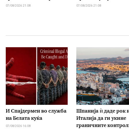
07/08/2026 21:08
07/08/2026 21:08
И Спајдермен во служба
Шпанија ѝ даде рок 
на Белата куќа
Италија да ги укине
граничните контрол
07/08/2026 16:08