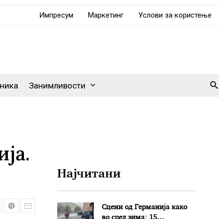
Импресум
Маркетинг
Услови за користење
Se
ника
Занимливости
ја.
Најчитани
Сцени од Германија како
во сред зима: 15