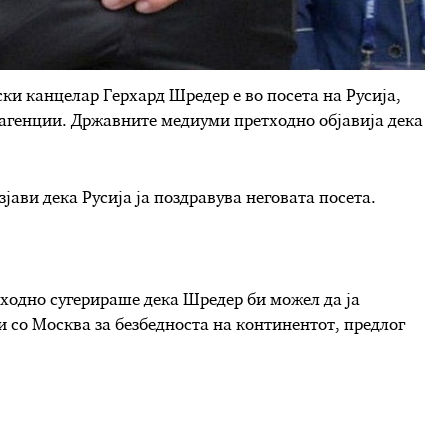
и канцелар Герхард Шредер е во посета на Русија,
 агенции. Државните медиуми претходно објавија дека
јави дека Русија ја поздравува неговата посета.
ходно сугерираше дека Шредер би можел да ја
и со Москва за безбедноста на континентот, предлог