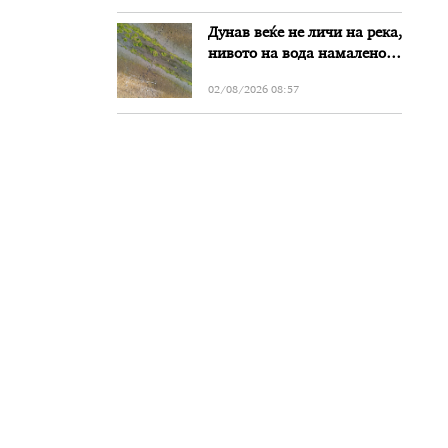
Дунав веќе не личи на река,
нивото на вода намалено
за речиси еден метар во
02/08/2026 08:57
Бугарија