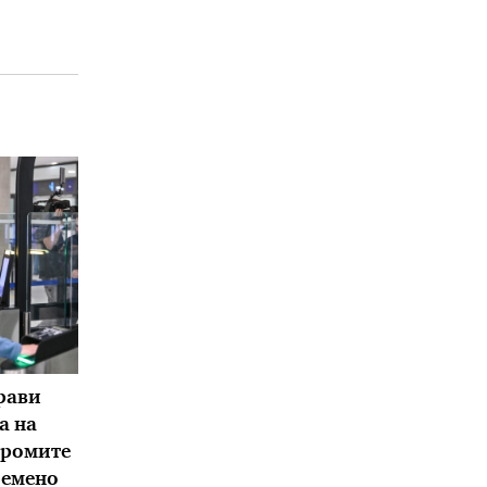
рави
а на
дромите
ремено