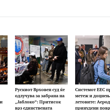
Рускиот Врховен суд ќе
Системот ЕЕС п
одлучува за забрана на
метеж и доцнењ
ии
„Јаблоко“: Притисок
летовите: Аеро
врз единствената
принудени пов