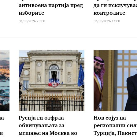
антивоена партија пред
да ги исклучува
изборите
контролите
07/08/2026 20:08
07/08/2026 17:08
на
Русија ги отфрла
Нов сојуз на
обвинувањата за
регионални сил
и
мешање на Москва во
Турција, Пакист