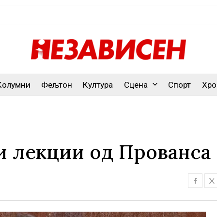
Колумни
Фељтон
Култура
Сцена
Спорт
Хро
и лекции од Прованса