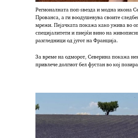
Регионалната поп-ѕвезда и модна икона С
Прованса, а ги воодушевува своите следбе
мрежи. Пејачката покажа како ужива во о
специјалитети и пиејќи вино на живописни
разгледници од југот на Франција.
За време на одморот, Северина покажа н
привлече долгиот бел фустан во кој позир