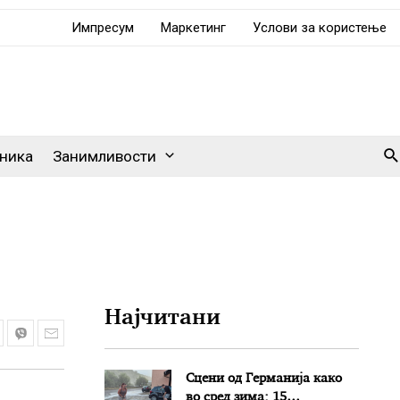
Импресум
Маркетинг
Услови за користење
Se
ника
Занимливости
Најчитани
Сцени од Германија како
во сред зима: 15