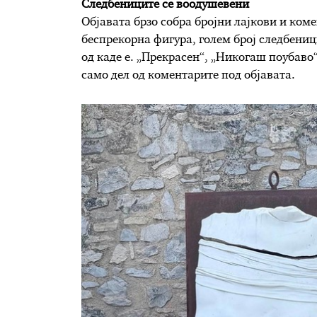
Следбениците се воодушевени
Објавата брзо собра бројни лајкови и ком
беспрекорна фигура, голем број следбени
од каде е. „Прекрасен“, „Никогаш поубаво
само дел од коментарите под објавата.