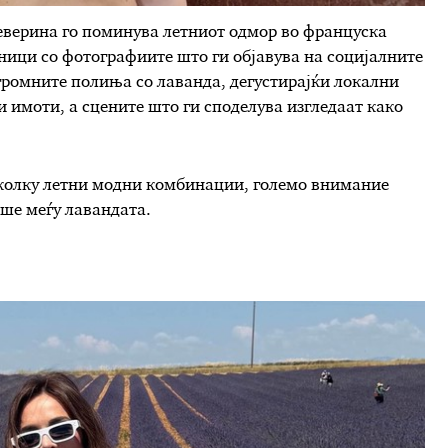
еверина го поминува летниот одмор во француска
ници со фотографиите што ги објавува на социјалните
громните полиња со лаванда, дегустирајќи локални
 имоти, а сцените што ги споделува изгледаат како
еколку летни модни комбинации, големо внимание
аше меѓу лавандата.