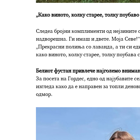
„Како виното, колку старее, толку поубаво
Следеа бројни комплименти од нејзините 
надворешна. Ги имаш и двете. Моја Севе!“,
„Прекрасни полиња со лаванда, а ти си ед
како виното, колку старее, толку поубава 
Белиот фустан привлече најголемо внима
За посета на Гордес, едно од најубавите с
изгледа како да е направен за топли ден
одмор.