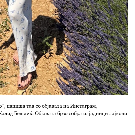
“, напиша таа со објавата на Инстаграм,
Халид Бешлиќ. Објавата брзо собра илјадници лајкови