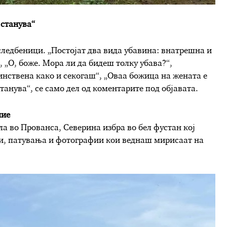
 станува“
следбеници. „Постојат два вида убавина: внатрешна и
 „О, боже. Мора ли да бидеш толку убава?“,
инствена како и секогаш“, „Оваа божица на жената е
станува“, се само дел од коментарите под објавата.
ние
ела во Прованса, Северина избра во бел фустан кој
ови, патувања и фотографии кои веднаш мирисаат на