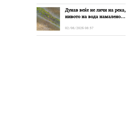
Дунав веќе не личи на река,
нивото на вода намалено
за речиси еден метар во
02/08/2026 08:57
Бугарија