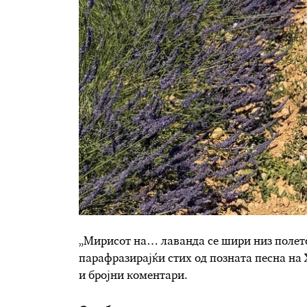
„Мирисот на… лаванда се шири низ полето
парафразирајќи стих од позната песна на 
и бројни коментари.