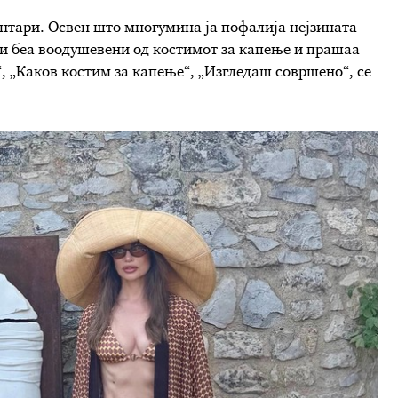
ентари. Освен што многумина ја пофалија нејзината
ци беа воодушевени од костимот за капење и прашаа
“, „Каков костим за капење“, „Изгледаш совршено“, се