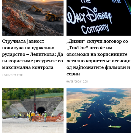
Стручната јавност
„Дизни“ склучи договор со
повикува на одржливо
„ТикТок“ што ќе им
рударство – Лепиткова: Да
овозможи на корисниците
ги користиме ресурсите со
легално користење исечоци
максимална контрола
од најпознатите филмови и
серии
06/08/2026 12:08
06/08/2026 12:08