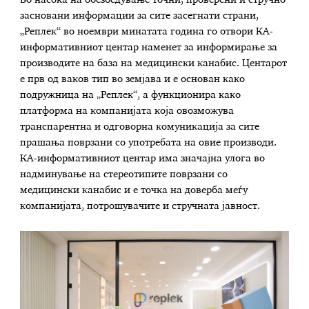
засновани информации за сите засегнати страни,
„Реплек“ во ноември минатата година го отвори КА-
информативниот центар наменет за информирање за
производите на база на медицински канабис. Центарот
е прв од ваков тип во земјава и е основан како
подружница на „Реплек“, а функционира како
платформа на компанијата која овозможува
транспарентна и одговорна комуникација за сите
прашања поврзани со употребата на овие производи.
КА-информативниот центар има значајна улога во
надминување на стереотипите поврзани со
медицински канабис и е точка на доверба меѓу
компанијата, потрошувачите и стручната јавност.