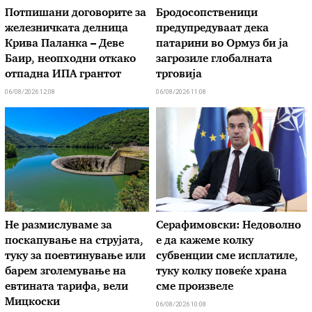
Потпишани договорите за
Бродосопственици
железничката делница
предупредуваат дека
Крива Паланка – Деве
патарини во Ормуз би ја
Баир, неопходни откако
загрозиле глобалната
отпадна ИПА грантот
трговија
06/08/2026 12:08
06/08/2026 11:08
Не размислуваме за
Серафимовски: Недоволно
поскапување на струјата,
е да кажеме колку
туку за поевтинување или
субвенции сме исплатиле,
барем зголемување на
туку колку повеќе храна
евтината тарифа, вели
сме произвеле
Мицкоски
06/08/2026 10:08