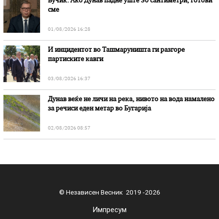
Вучиќ: Ако Дунав падне уште 30 сантиметри, готови
сме
01/08/2026 16:28
И инцидентот во Ташмаруништa ги разгоре
партиските кавги
03/08/2026 16:37
Дунав веќе не личи на река, нивото на вода намалено
за речиси еден метар во Бугарија
02/08/2026 08:57
© Независен Весник 2019 -2026
Импресум