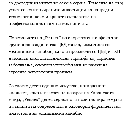
со доследен квалитет во секоја серија. Темелите на овој
успех се континуираните инвестиции во напредни
технологии, како и врвната експертиза на
професионалниот тим на компанијата.
Портфолиото на „Реплек“ во овој сегмент опфаќа три
групи производи, и тоа ЦБД масла, козметика со
медицински канабис, како и производи со ЦБД и ТХЦ
наменети како дополнителна терапија кај сериозни
заболувања, секогаш употребувани во рамки на
строгите регулаторни прописи.
Со своето десетгодишно искуство, потврдениот
квалитет, како и извозот на пазарот на Европската
Унија, „Реплек“ денес сериозно ја позиционира земјава
на мапата на современата и одговорна фармацевтска
индустрија на медицински канабис.