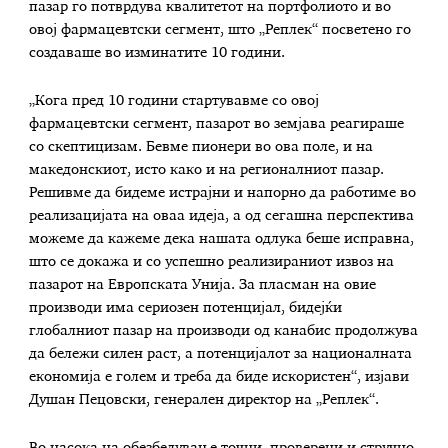
пазар го потврдува квалитетот на портфолиото и во
овој фармацевтски сегмент, што „Реплек“ посветено го
создаваше во изминатите 10 години.
„Кога пред 10 години стартувавме со овој
фармацевтски сегмент, пазарот во земјава реагираше
со скептицизам. Бевме пионери во ова поле, и на
македонскиот, исто како и на регионалниот пазар.
Решивме да бидеме истрајни и напорно да работиме во
реализацијата на оваа идеја, а од сегашна перспектива
можеме да кажеме дека нашата одлука беше исправна,
што се докажа и со успешно реализираниот извоз на
пазарот на Европската Унија. За пласман на овие
производи има сериозен потенцијал, бидејќи
глобалниот пазар на производи од канабис продолжува
да бележи силен раст, а потенцијалот за националната
економија е голем и треба да биде искористен“, изјави
Душан Пецовски, генерален директор на „Реплек“.
Во насока на обезбедување точни, проверени и стручно