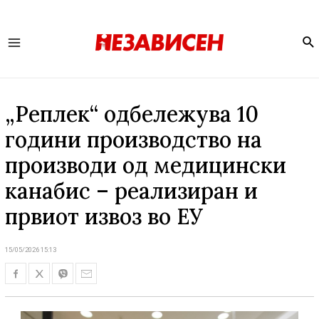
Se
Main
Menu
„Реплек“ одбележува 10
години производство на
производи од медицински
канабис – реализиран и
првиот извоз во ЕУ
15/05/2026 15:13