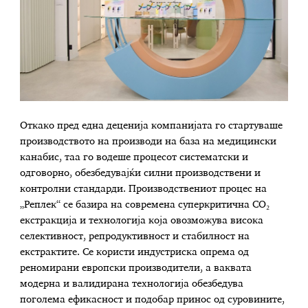
Откако пред една деценија компанијата го стартуваше
производството на производи на база на медицински
канабис, таа го водеше процесот систематски и
одговорно, обезбедувајќи силни производствени и
контролни стандарди. Производствениот процес на
„Реплек“ се базира на современа суперкритична CO₂
екстракција и технологија која овозможува висока
селективност, репродуктивност и стабилност на
екстрактите. Се користи индустриска опрема од
реномирани европски производители, а ваквата
модерна и валидирана технологија обезбедува
поголема ефикасност и подобар принос од суровините,