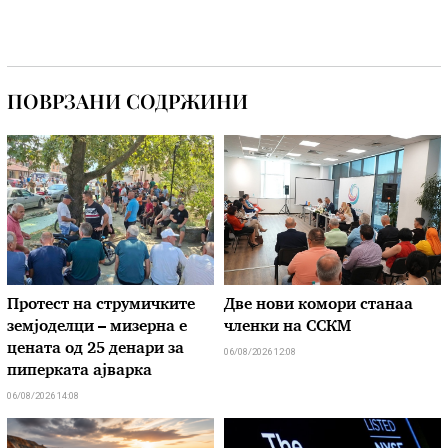
ПОВРЗАНИ СОДРЖИНИ
Протест на струмичките
Две нови комори станаа
земјоделци – мизерна е
членки на ССКМ
цената од 25 денари за
06/08/2026 12:08
пиперката ајварка
06/08/2026 14:08