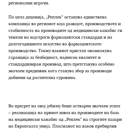
регионални играчи.
По цела деценија, „Реплек“ останува единствена
компанија во регионот која развојот, производството и
стабилноста на производите од медицински канабис ги
темели на најстроги фармацевтски стандарди и на
долгогодишното искуство во фармацевтското
производство. Токму ваквиот пристап овозможува
гаранција за безбедност, највисок квалитет и
стандардизиран производ, што претставува особено
значаен предизвик кога станува збор за производи
добиени од растителна суровина.
Во пресрет на овој јубилеј беше остварен значаен успех
– реализација на првиот извоз на производите на база
на медицински канабис од „Реплек“ на строгите пазари
на Европската унија. Пласманот на ваков пребирлив