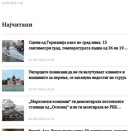
06/08/2026 11:08
Најчитани
Сцени од Германија како во сред зима: 15
сантиметри град, температурата падна од 36 на 19
степени
04/08/2026 13:08
Унгарците повикани да не ги вклучуваат климите и
машините за перење, се заканува недостиг на струја
31/07/2026 19:10
„Марковски компани“ ги демонтирала погонските
станици од „Осломеј“ и не ги монтирала во РЕК
„Битола“, стои во вештачењето на обвинителството
04/08/2026 15:15