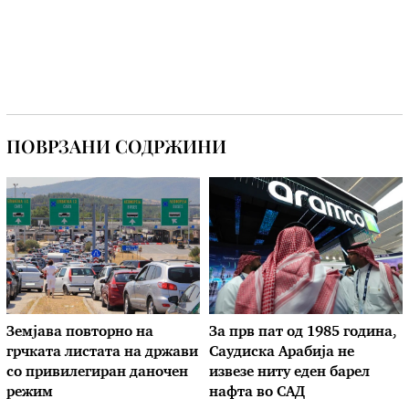
ПОВРЗАНИ СОДРЖИНИ
Земјава повторно на
За прв пат од 1985 година,
грчката листата на држави
Саудиска Арабија не
со привилегиран даночен
извезе ниту еден барел
режим
нафта во САД