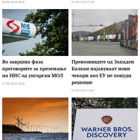
08/08/2026 20:08
07/08/2026 21:08
Во завршна фаза
Превозниците од Западен
преговорите за преземање
Балкан најавуваат нови
на НИС од унгарски МОЛ
чекори ако ЕУ не понуди
решение
07/08/2026 20:08
07/08/2026 16:08