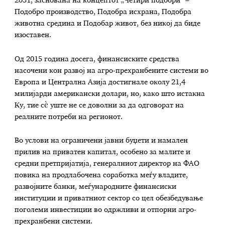
2031, заснована на концептот „Четири подобри“ –
Подобро производство, Подобра исхрана, Подобра
животна средина и Подобар живот, без никој да биде
изоставен.
Од 2015 година досега, финансиските средства
насочени кон развој на агро-прехранбените системи во
Европа и Централна Азија достигнале околу 21,4
милијарди американски долари, но, како што истакна
Ку, тие сè уште не се доволни за да одговорат на
реалните потреби на регионот.
Во услови на ограничени јавни буџети и намален
прилив на приватен капитал, особено за малите и
средни претпријатија, генералниот директор на ФАО
повика на продлабочена соработка меѓу владите,
развојните банки, меѓународните финансиски
институции и приватниот сектор со цел обезбедување
поголеми инвестиции во одржливи и отпорни агро-
прехранбени системи.