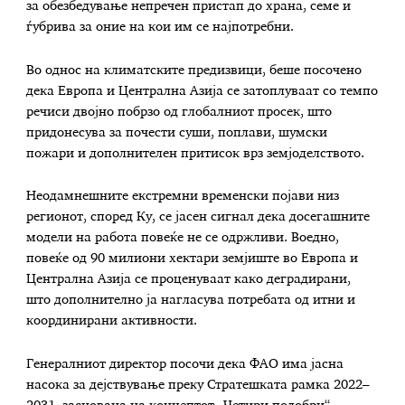
за обезбедување непречен пристап до храна, семе и
ѓубрива за оние на кои им се најпотребни.
Во однос на климатските предизвици, беше посочено
дека Европа и Централна Азија се затоплуваат со темпо
речиси двојно побрзо од глобалниот просек, што
придонесува за почести суши, поплави, шумски
пожари и дополнителен притисок врз земјоделството.
Неодамнешните екстремни временски појави низ
регионот, според Ку, се јасен сигнал дека досегашните
модели на работа повеќе не се одржливи. Воедно,
повеќе од 90 милиони хектари земјиште во Европа и
Централна Азија се проценуваат како деградирани,
што дополнително ја нагласува потребата од итни и
координирани активности.
Генералниот директор посочи дека ФАО има јасна
насока за дејствување преку Стратешката рамка 2022–