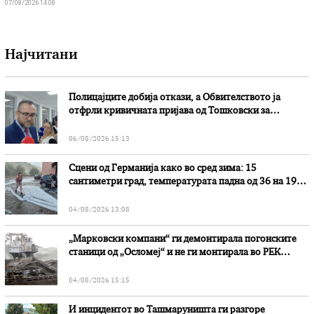
07/08/2026 14:08
Најчитани
Полицајците добија откази, а Обвителството ја
отфрли кривичната пријава од Тошковски за
наводни злоупотреби
06/08/2026 15:13
Сцени од Германија како во сред зима: 15
сантиметри град, температурата падна од 36 на 19
степени
04/08/2026 13:08
„Марковски компани“ ги демонтирала погонските
станици од „Осломеј“ и не ги монтирала во РЕК
„Битола“, стои во вештачењето на обвинителството
04/08/2026 15:15
И инцидентот во Ташмаруништa ги разгоре