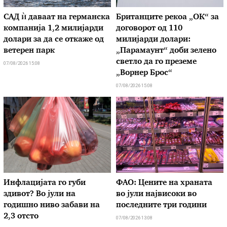
САД ѝ даваат на германска
Британците рекоа „ОК“ за
компанија 1,2 милијарди
договорот од 110
долари за да се откаже од
милијарди долари:
ветерен парк
„Парамаунт“ доби зелено
светло да го преземе
07/08/2026 15:08
„Ворнер Брос“
07/08/2026 15:08
Инфлацијата го губи
ФАО: Цените на храната
здивот? Во јули на
во јули највисоки во
годишно ниво забави на
последните три години
2,3 отсто
07/08/2026 13:08