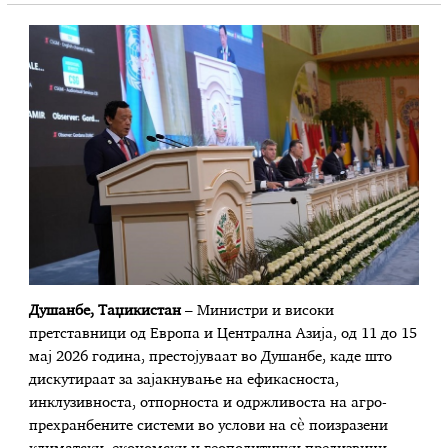
Душанбе, Таџикистан
– Министри и високи
претставници од Европа и Централна Азија, од 11 до 15
мај 2026 година, престојуваат во Душанбе, каде што
дискутираат за зајакнување на ефикасноста,
инклузивноста, отпорноста и одржливоста на агро-
прехранбените системи во услови на сè поизразени