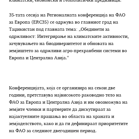
климатски, економски и геополитички предизвици.
35-тата сесија на Регионалната конференција на ФАО
за Европа (ERC35) се одржува во главниот град на
Таџикистан под главната тема: „Обединети за
одржливост: Интегрирање на климатските активности,
зачувувањето на биодиверзитетот и обновата на
земјиштето за одржливи агро-прехранбени системи во
Европа и Централна Азија.“
Конференцијата, која се организира на секои две
години, претставува највисокото раководно тело на
ФАО за Европа и Централна Азија и им овозможува на
земјите членки и партнерите да дискутираат за
најактуелните прашања во областа на храната и
земјоделството, како и да ги дефинираат приоритетите
на ФАО за следниот двегодишен период.