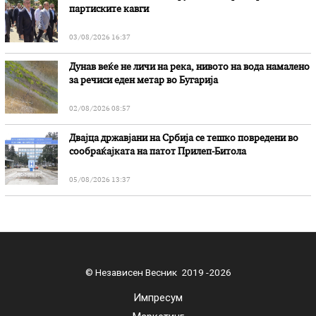
партиските кавги
03/08/2026 16:37
Дунав веќе не личи на река, нивото на вода намалено
за речиси еден метар во Бугарија
02/08/2026 08:57
Двајца државјани на Србија се тешко повредени во
сообраќајката на патот Прилеп-Битола
05/08/2026 13:37
© Независен Весник 2019 -2026
Импресум