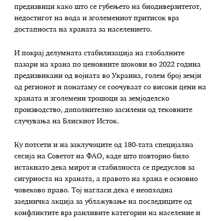
предизвици како што се губењето на биодиверзитетот,
недостигот на вода и зголемениот притисок врз
достапноста на храната за населението.
И покрај делумната стабилизација на глобалните
пазари на храна по ценовните шокови во 2022 година
предизвикани од војната во Украина, голем број земји
од регионот и понатаму се соочуваат со високи цени на
храната и зголемени трошоци за земјоделско
производство, дополнително засилени од тековните
случувања на Блискиот Исток.
Ку потсети и на заклучоците од 180-тата специјална
сесија на Советот на ФАО, каде што повторно било
истакнато дека мирот и стабилноста се предуслов за
сигурноста на храната, а правото на храна е основно
човеково право. Тој нагласи дека е неопходна
заедничка акција за ублажување на последиците од
конфликтите врз ранливите категории на население и