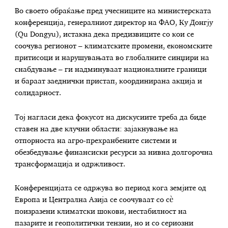
Во своето обраќање пред учесниците на министерската
конференција, генералниот директор на ФАО, Ку Донгју
(Qu Dongyu), истакна дека предизвиците со кои се
соочува регионот – климатските промени, економските
притисоци и нарушувањата во глобалните синџири на
снабдување – ги надминуваат националните граници
и бараат заеднички пристап, координирана акција и
солидарност.
Тој нагласи дека фокусот на дискусиите треба да биде
ставен на две клучни области: зајакнување на
отпорноста на агро-прехранбените системи и
обезбедување финансиски ресурси за нивна долгорочна
трансформација и одржливост.
Конференцијата се одржува во период кога земјите од
Европа и Централна Азија се соочуваат со сè
поизразени климатски шокови, нестабилност на
пазарите и геополитички тензии, но и со сериозни