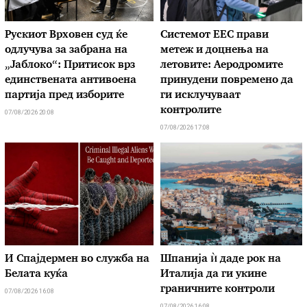
Рускиот Врховен суд ќе
Системот ЕЕС прави
одлучува за забрана на
метеж и доцнења на
„Јаблоко“: Притисок врз
летовите: Аеродромите
единствената антивоена
принудени повремено да
партија пред изборите
ги исклучуваат
контролите
07/08/2026 20:08
07/08/2026 17:08
И Спајдермен во служба на
Шпанија ѝ даде рок на
Белата куќа
Италија да ги укине
граничните контроли
07/08/2026 16:08
07/08/2026 16:08