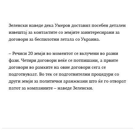
Зеленски наведе дека Умеров доставил посебен детален
извештај за контактите со земјите заинтересирани за
договори за беспилотни летала со Украина.
– Речиси 20 земји во моментот се вклучени во разни
фази. Четири договори веќе се потпишани, а првите
договори во рамките на овие договори сега се
подготвуваат. Во тек се подготвителни процедури со
други земји за политички аранжмани што ќе го отворат
патот за компаниите – наведе Зеленски.