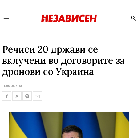
Se
Main
Menu
Речиси 20 држави се
вклучени во договорите за
дронови со Украина
11/05/2026 16:03