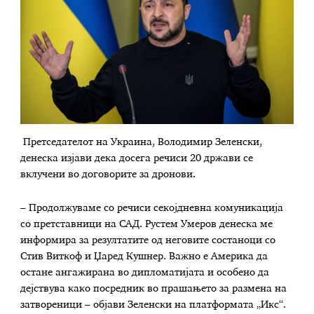
Претседателот на Украина, Володимир Зеленски,
денеска изјави дека досега речиси 20 држави се
вклучени во договорите за дронови.
– Продолжуваме со речиси секојдневна комуникација
со претставници на САД. Рустем Умеров денеска ме
информира за резултатите од неговите состаноци со
Стив Виткоф и Џаред Кушнер. Важно е Америка да
остане ангажирана во дипломатијата и особено да
дејствува како посредник во прашањето за размена на
затвореници – објави Зеленски на платформата „Икс“.