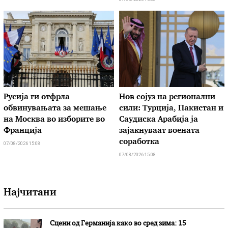
Русија ги отфрла
Нов сојуз на регионални
обвинувањата за мешање
сили: Турција, Пакистан и
на Москва во изборите во
Саудиска Арабија ја
Франција
зајакнуваат воената
соработка
07/08/2026 15:08
07/08/2026 15:08
Најчитани
Сцени од Германија како во сред зима: 15