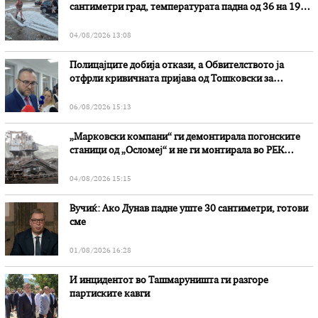
сантиметри град, температурата падна од 36 на 19
степени
04/08/2026 13:08
Полицајците добија откази, а Обвителството ја
отфрли кривичната пријава од Тошковски за
наводни злоупотреби
06/08/2026 15:13
„Марковски компани“ ги демонтирала погонските
станици од „Осломеј“ и не ги монтирала во РЕК
„Битола“, стои во вештачењето на обвинителството
04/08/2026 15:15
Вучиќ: Ако Дунав падне уште 30 сантиметри, готови
сме
01/08/2026 16:28
И инцидентот во Ташмаруништa ги разгоре
партиските кавги