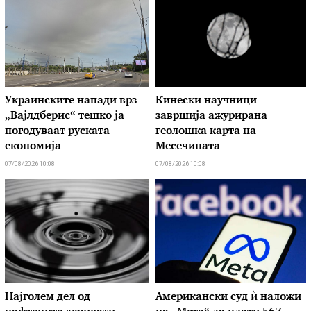
Украинските напади врз
Кинески научници
„Вајлдберис“ тешко ја
завршија ажурирана
погодуваат руската
геолошка карта на
економија
Месечината
07/08/2026 10:08
07/08/2026 10:08
Најголем дел од
Американски суд ѝ наложи