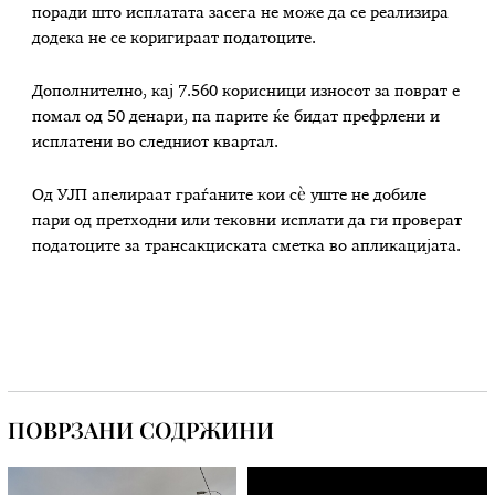
поради што исплатата засега не може да се реализира
додека не се коригираат податоците.
Дополнително, кај 7.560 корисници износот за поврат е
помал од 50 денари, па парите ќе бидат префрлени и
исплатени во следниот квартал.
Од УЈП апелираат граѓаните кои сè уште не добиле
пари од претходни или тековни исплати да ги проверат
податоците за трансакциската сметка во апликацијата.
ПОВРЗАНИ СОДРЖИНИ