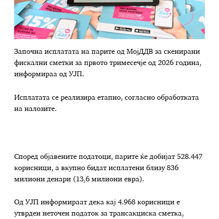
Започна исплатата на парите од МојДДВ за скенирани
фискални сметки за првото тримесечје од 2026 година,
информираа од УЈП.
Исплатата се реализира етапно, согласно обработката
на налозите.
Според објавените податоци, парите ќе добијат 528.447
корисници, а вкупно бидат исплатени близу 836
милиони денари (13,6 милиони евра).
Од УЈП информираат дека кај 4.968 корисници е
утврден неточен податок за трансакциска сметка,