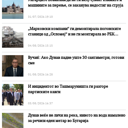
Унгарците повикани да не ги вклучуваат климите и
машините за перење, се заканува недостиг на струја
31/07/2026 19:10
„Марковски компани“ ги демонтирала погонските
станици од „Осломеј“ и не ги монтирала во РЕК
„Битола“, стои во вештачењето на обвинителството
04/08/2026 15:15
Вучиќ: Ако Дунав падне уште 30 сантиметри, готови
сме
01/08/2026 16:28
И инцидентот во Ташмаруништa ги разгоре
партиските кавги
03/08/2026 16:37
Дунав веќе не личи на река, нивото на вода намалено
за речиси еден метар во Бугарија