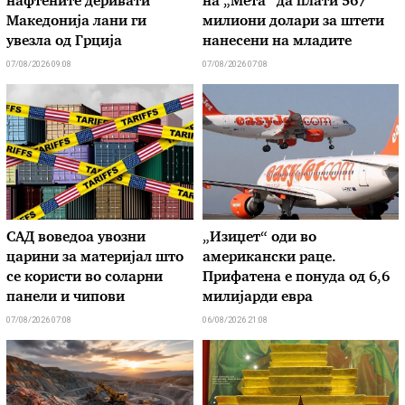
нафтените деривати
на „Мета“ да плати 567
Македонија лани ги
милиони долари за штети
увезла од Грција
нанесени на младите
07/08/2026 09:08
07/08/2026 07:08
САД воведоа увозни
„Изиџет“ оди во
царини за материјал што
американски раце.
се користи во соларни
Прифатена е понуда од 6,6
панели и чипови
милијарди евра
07/08/2026 07:08
06/08/2026 21:08