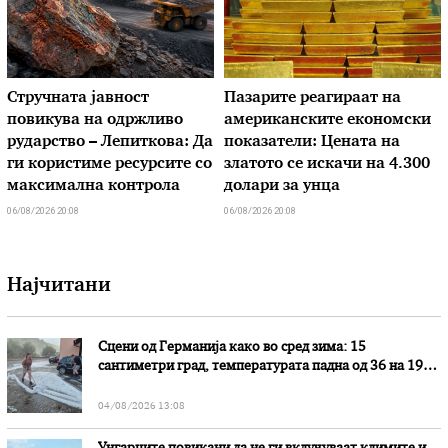
Стручната јавност
Пазарите реагираат на
повикува на одржливо
американските економски
рударство – Лепиткова: Да
показатели: Цената на
ги користиме ресурсите со
златото се искачи на 4.300
максимална контрола
долари за унца
06/08/2026 20:08
06/08/2026 20:08
Најчитани
Сцени од Германија како во сред зима: 15
сантиметри град, температурата падна од 36 на 19
степени
04/08/2026 13:08