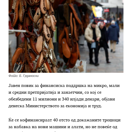
Фото: Б. Грданоски
Јавен повик за финансиска поддршка на микро, мали
и средни претпријатија и занаетчии, со кој се
обезбедени 11 милиони и 340 илјади денари, објави
денеска Министерството за економија и труд.
Ќе се кофинансираат 40 отсто од докажаните трошоци
за набавка на нови машини и алати, но не повеќе од