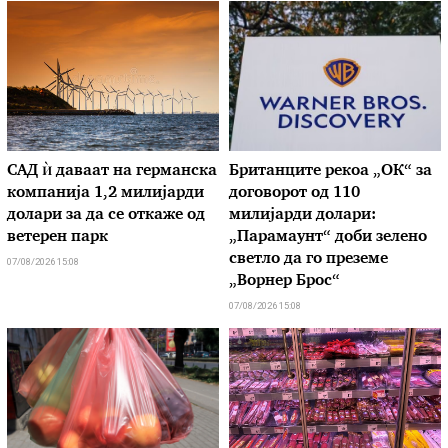
САД ѝ даваат на германска
Британците рекоа „ОК“ за
компанија 1,2 милијарди
договорот од 110
долари за да се откаже од
милијарди долари:
ветерен парк
„Парамаунт“ доби зелено
светло да го преземе
07/08/2026 15:08
„Ворнер Брос“
07/08/2026 15:08