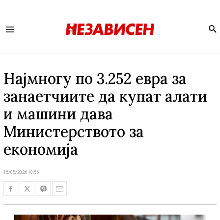
Se
Main
Menu
Најмногу по 3.252 евра за
занаетчиите да купат алати
и машини дава
Министерството за
економија
15/05/2026 10:56