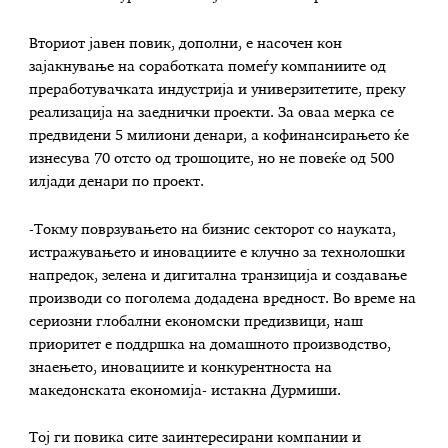
Вториот јавен повик, дополни, е насочен кон
зајакнување на соработката помеѓу компаниите од
преработувачката индустрија и универзитетите, преку
реализација на заеднички проекти. За оваа мерка се
предвидени 5 милиони денари, а кофинансирањето ќе
изнесува 70 отсто од трошоците, но не повеќе од 500
илјади денари по проект.
-Токму поврзувањето на бизнис секторот со науката,
истражувањето и иновациите е клучно за технолошки
напредок, зелена и дигитална транзиција и создавање
производи со поголема додадена вредност. Во време на
сериозни глобални економски предизвици, наш
приоритет е поддршка на домашното производство,
знаењето, иновациите и конкурентноста на
македонската економија- истакна Дурмиши.
Тој ги повика сите заинтересирани компании и