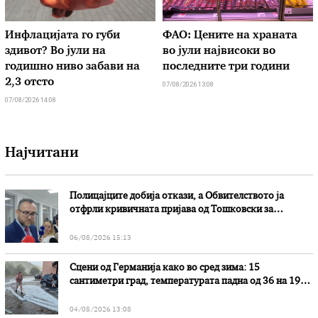
Инфлацијата го губи
ФАО: Цените на храната
здивот? Во јули на
во јули највисоки во
годишно ниво забави на
последните три години
2,3 отсто
07/08/2026 13:08
07/08/2026 14:08
Најчитани
Полицајците добија откази, а Обвителството ја
отфрли кривичната пријава од Тошковски за
наводни злоупотреби
06/08/2026 15:13
Сцени од Германија како во сред зима: 15
сантиметри град, температурата падна од 36 на 19
степени
04/08/2026 13:08