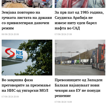
Земјава повторно на
За прв пат од 1985 година,
грчката листата на држави
Саудиска Арабија не
со привилегиран даночен
извезе ниту еден барел
режим
нафта во САД
08/08/2026 20:08
07/08/2026 21:08
Во завршна фаза
Превозниците од Западен
преговорите за преземање
Балкан најавуваат нови
на НИС од унгарски МОЛ
чекори ако ЕУ не понуди
решение
07/08/2026 20:08
07/08/2026 16:08