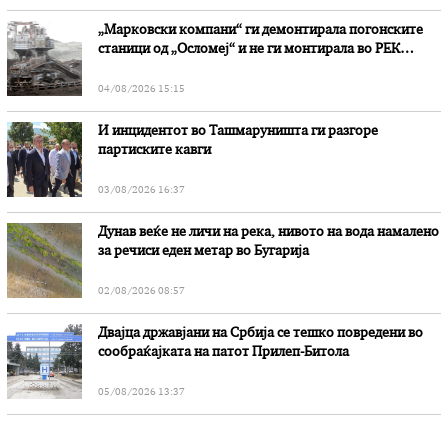
„Марковски компани“ ги демонтирала погонските
станици од „Осломеј“ и не ги монтирала во РЕК
„Битола“, стои во вештачењето на обвинителството
04/08/2026 15:15
И инцидентот во Ташмаруништa ги разгоре
партиските кавги
03/08/2026 16:37
Дунав веќе не личи на река, нивото на вода намалено
за речиси еден метар во Бугарија
02/08/2026 08:57
Двајца државјани на Србија се тешко повредени во
сообраќајката на патот Прилеп-Битола
05/08/2026 13:37