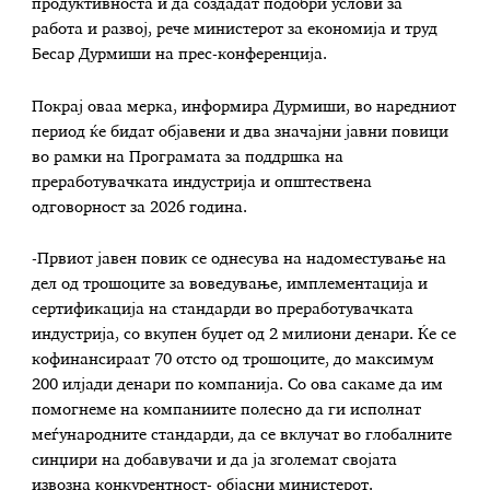
продуктивноста и да создадат подобри услови за
работа и развој, рече министерот за економија и труд
Бесар Дурмиши на прес-конференција.
Покрај оваа мерка, информира Дурмиши, во наредниот
период ќе бидат објавени и два значајни јавни повици
во рамки на Програмата за поддршка на
преработувачката индустрија и општествена
одговорност за 2026 година.
-Првиот јавен повик се однесува на надоместување на
дел од трошоците за воведување, имплементација и
сертификација на стандарди во преработувачката
индустрија, со вкупен буџет од 2 милиони денари. Ќе се
кофинансираат 70 отсто од трошоците, до максимум
200 илјади денари по компанија. Со ова сакаме да им
помогнеме на компаниите полесно да ги исполнат
меѓународните стандарди, да се вклучат во глобалните
синџири на добавувачи и да ја зголемат својата
извозна конкурентност- објасни министерот.