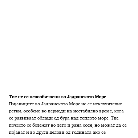
Тие не се невообичаени во Јадранското Море
Пијавиците во Јадранското Море не се исклучително
ретки, особено во периоди на нестабилно време, кога
се развиваат облаци од бура над топлото море. Тие
почесто се бележат во лето и рана есен, но можат да се
појават и во други делови од годината ако се