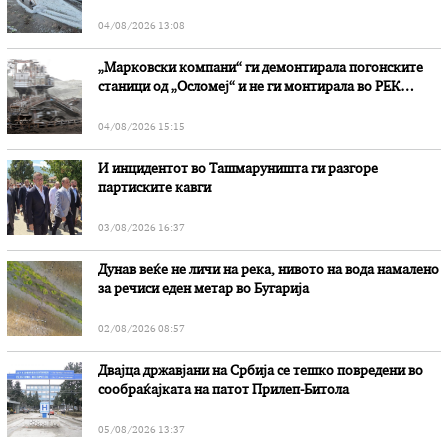
степени
04/08/2026 13:08
„Марковски компани“ ги демонтирала погонските
станици од „Осломеј“ и не ги монтирала во РЕК
„Битола“, стои во вештачењето на обвинителството
04/08/2026 15:15
И инцидентот во Ташмаруништa ги разгоре
партиските кавги
03/08/2026 16:37
Дунав веќе не личи на река, нивото на вода намалено
за речиси еден метар во Бугарија
02/08/2026 08:57
Двајца државјани на Србија се тешко повредени во
сообраќајката на патот Прилеп-Битола
05/08/2026 13:37