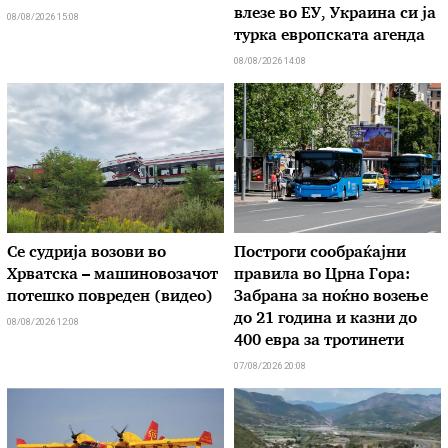
влезе во ЕУ, Украина си ја
08/08/2026 15:08
турка европската агенда
08/08/2026 14:08
Се судрија возови во
Построги сообраќајни
Хрватска – машиновозачот
правила во Црна Гора:
потешко повреден (видео)
Забрана за ноќно возење
до 21 година и казни до
08/08/2026 12:08
400 евра за тротинети
07/08/2026 20:08