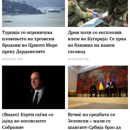
Турција го ограничува
Дрон полн со експлозив
пловењето на трговски
влезе во Бугарија: Се урна
бродови во Црното Море
во близина на важен
преку Дарданелите
гасовод
08/08/2026 18:08
08/08/2026 16:08
(Видео) Курти гаѓан со
Вучиќ по средбата со
јајца во косовското
Зеленски – мали се
Собрание
шансите Србија брзо да