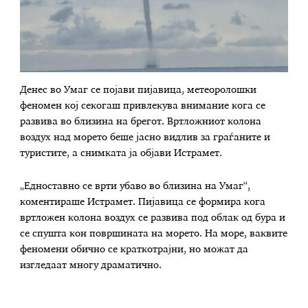
Денес во Умаг се појави пијавица, метеоролошки
феномен кој секогаш привлекува внимание кога се
развива во близина на брегот. Вртложниот колона
воздух над морето беше јасно видлив за граѓаните и
туристите, а снимката ја објави Истрамет.
„Едноставно се врти убаво во близина на Умаг“,
коментираше Истрамет. Пијавица се формира кога
вртложен колона воздух се развива под облак од бура и
се спушта кон површината на морето. На море, ваквите
феномени обично се краткотрајни, но можат да
изгледаат многу драматично.