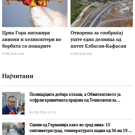
Црна Гора ангажира
Отворена за сообраќај
авиони и хеликоптери во
уште една делница од
борбата со пожарите
патот Елбасан-Ќафасан
07/08/2026 19:08
07/08/2026 16:08
Најчитани
Полицајците добија откази, а Обвителството ја
отфрли кривичната пријава од Тошковски за
наводни злоупотреби
06/08/2026 15:13
Сцени од Германија како во сред зима: 15
сантиметри град, температурата падна од 36 на 19