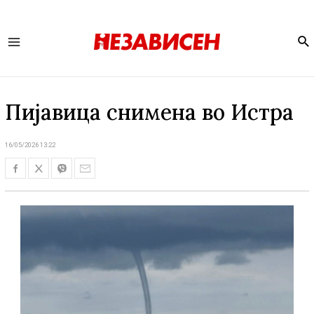
Se
Main
Menu
Пијавица снимена во Истра
16/05/2026 13:22