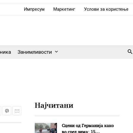
Импресум
Маркетинг
Услови за користење
Se
ника
Занимливости
Најчитани
Сцени од Германија како
во сред зима: 15