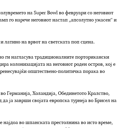
полувремето на Super Bowl во февруари со неговиот
амп го нарече неговиот настап „апсолутно ужасен“ и
 латино на врвот на светската поп сцена.
лно ги нагласува традиционалните порторикански
цира колонизацијата на неговиот роден остров, кој е
 пренесувајќи општествено-политичка порака во
 во Германија, Холандија, Обединетото Кралство,
 да ја заврши својата европска турнеја во Брисел на
се најдоа во шпанската престолнина во исто време,