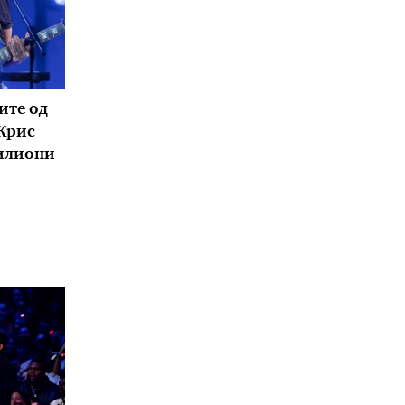
ите од
 Крис
милиони