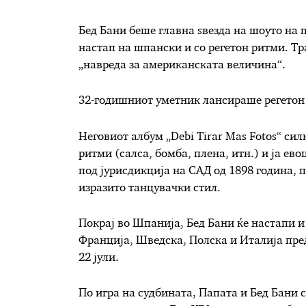
Бед Бани беше главна ѕвезда на шоуто на 
настап на шпански и со регетон ритми. Тр
„навреда за американската величина“.
32-годишниот уметник лансираше регетон и
Неговиот албум „Debi Tirar Mas Fotos“ си
ритми (салса, бомба, плена, итн.) и ја ево
под јурисдикција на САД од 1898 година,
изразито танцувачки стил.
Покрај во Шпанија, Бед Бани ќе настапи и
Франција, Шведска, Полска и Италија пред
22 јули.
По игра на судбината, Папата и Бед Бани 