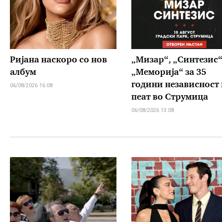
Ријана наскоро со нов
„Мизар“, „Синтезис“
албум
„Меморија“ за 35
години независност 
06/08/2026 16:08
пеат во Струмица
06/08/2026 13:08