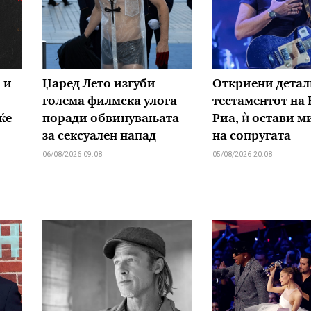
 и
Џаред Лето изгуби
Откриени детал
голема филмска улога
тестаментот на
ќе
поради обвинувањата
Риа, ѝ остави 
за сексуален напад
на сопругата
06/08/2026 09:08
05/08/2026 20:08