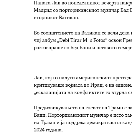
Папата Лав во понеделникот вечерта накра
Мадрид со порториканскиот музичар Бад Ба
вторникот Ватикан.
Во соопштението на Ватикан се вели дека
чиј албум „Debí Tirar Más Fotos“ освои Гр
разговараше со Бед Бани и неговото семеј
Лав, кој го налути американскиот претсед
критикуваше војната во Иран, е на едноне
„ескалацијата на конфликтите го втурна св
Предизвикувањето на гневот на Трамп е з
Бани. Порториканскиот музичар е исто та
на Трамп и ја поддржа демократската кан
2024 година.