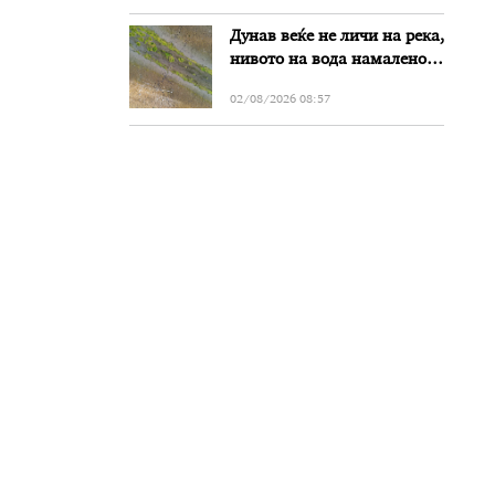
Дунав веќе не личи на река,
нивото на вода намалено
за речиси еден метар во
02/08/2026 08:57
Бугарија