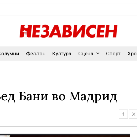
Колумни
Фељтон
Култура
Сцена
Спорт
Хро
Бед Бани во Мадрид