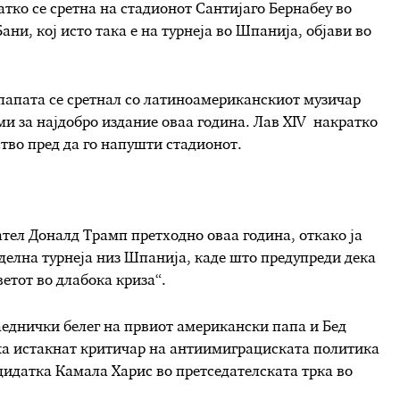
тко се сретна на стадионот Сантијаго Бернабеу во
ни, кој исто така е на турнеја во Шпанија, објави во
 папата се сретнал со латиноамериканскиот музичар
еми за најдобро издание оваа година. Лав XIV накратко
ство пред да го напушти стадионот.
ател Доналд Трамп претходно оваа година, откако ја
делна турнеја низ Шпанија, каде што предупреди дека
етот во длабока криза“.
аеднички белег на првиот американски папа и Бед
ка истакнат критичар на антиимиграциската политика
дидатка Камала Харис во претседателската трка во