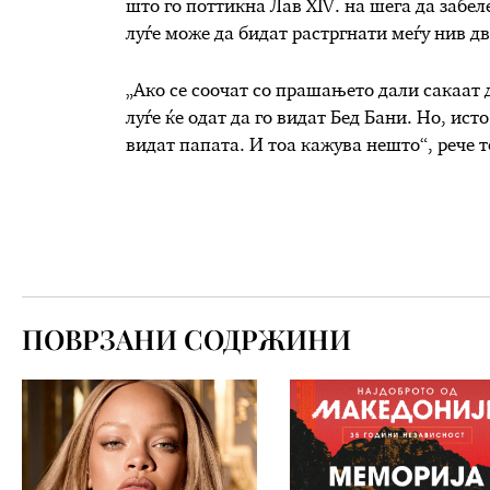
што го поттикна Лав XIV. на шега да забел
луѓе може да бидат растргнати меѓу нив дв
„Ако се соочат со прашањето дали сакаат 
луѓе ќе одат да го видат Бед Бани. Но, ист
видат папата. И тоа кажува нешто“, рече т
ПОВРЗАНИ СОДРЖИНИ