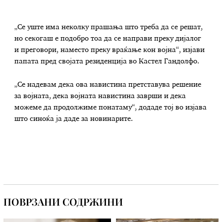
„Се уште има неколку прашања што треба да се решат,
но секогаш е подобро тоа да се направи преку дијалог
и преговори, наместо преку враќање кон војна“, изјави
папата пред својата резиденција во Кастел Гандолфо.
„Се надевам дека ова навистина претставува решение
за војната, дека војната навистина заврши и дека
можеме да продолжиме понатаму“, додаде тој во изјава
што синоќа ја даде за новинарите.
ПОВРЗАНИ СОДРЖИНИ