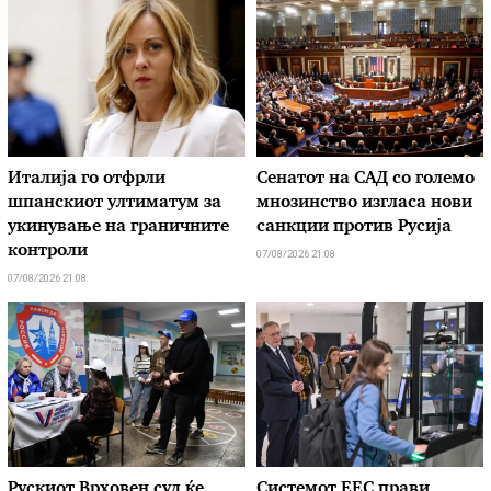
Италија го отфрли
Сенатот на САД со големо
шпанскиот ултиматум за
мнозинство изгласа нови
укинување на граничните
санкции против Русија
контроли
07/08/2026 21:08
07/08/2026 21:08
Рускиот Врховен суд ќе
Системот ЕЕС прави