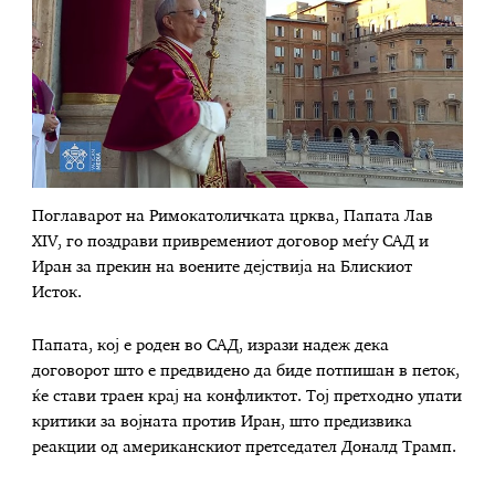
Поглаварот на Римокатоличката црква, Папата Лав
XIV, го поздрави привремениот договор меѓу САД и
Иран за прекин на воените дејствија на Блискиот
Исток.
Папата, кој е роден во САД, изрази надеж дека
договорот што е предвидено да биде потпишан в петок,
ќе стави траен крај на конфликтот. Тој претходно упати
критики за војната против Иран, што предизвика
реакции од американскиот претседател Доналд Трамп.