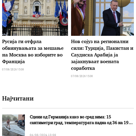
Русија ги отфрла
Нов сојуз на регионални
обвинувањата за мешање
сили: Турција, Пакистан и
на Москва во изборите во
Саудиска Арабија ја
Франција
зајакнуваат воената
соработка
07/08/2026 15:08
07/08/2026 15:08
Најчитани
Сцени од Германија како во сред зима: 15
сантиметри град, температурата падна од 36 на 19
степени
04/08/2026 13:08