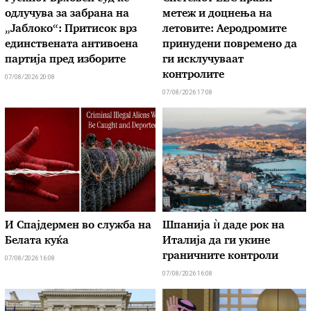
одлучува за забрана на
метеж и доцнења на
„Јаблоко“: Притисок врз
летовите: Аеродромите
единствената антивоена
принудени повремено да
партија пред изборите
ги исклучуваат
контролите
07/08/2026 20:08
07/08/2026 17:08
И Спајдермен во служба на
Шпанија ѝ даде рок на
Белата куќа
Италија да ги укине
граничните контроли
07/08/2026 16:08
07/08/2026 16:08