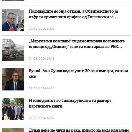
Полицајците добија откази, а Обвителството ја
отфрли кривичната пријава од Тошковски за
наводни злоупотреби
06/08/2026 15:13
„Марковски компани“ ги демонтирала погонските
станици од „Осломеј“ и не ги монтирала во РЕК
„Битола“, стои во вештачењето на обвинителството
04/08/2026 15:15
Вучиќ: Ако Дунав падне уште 30 сантиметри, готови
сме
01/08/2026 16:28
И инцидентот во Ташмаруништa ги разгоре
партиските кавги
03/08/2026 16:37
Дунав веќе не личи на река, нивото на вода намалено