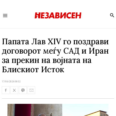
Se
Main
Menu
Папата Лав XIV го поздрави
договорот меѓу САД и Иран
за прекин на војната на
Блискиот Исток
17/06/2026 08:02