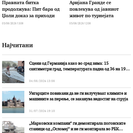
Правната битка
Аријана Гранде се
продолжува: Пит бара од
повлекува од јавниот
Џоли доказ за приходи
живот по турнејата
05/08/2026 13:08
05/08/2026 12:08
Најчитани
Сцени од Германија како во сред зима: 15
сантиметри град, температурата падна од 36 на 19
степени
04/08/2026 13:08
Унгарците повикани да не ги вклучуваат климите и
машините за перење, се заканува недостиг на струја
31/07/2026 19:10
„Марковски компани“ ги демонтирала погонските
станици од „Осломеј“ и не ги монтирала во РЕК