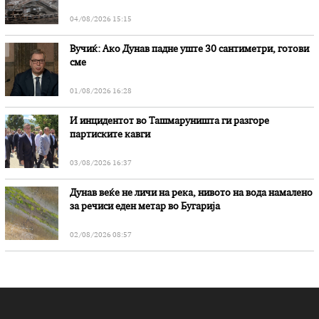
„Битола“, стои во вештачењето на обвинителството
04/08/2026 15:15
Вучиќ: Ако Дунав падне уште 30 сантиметри, готови
сме
01/08/2026 16:28
И инцидентот во Ташмаруништa ги разгоре
партиските кавги
03/08/2026 16:37
Дунав веќе не личи на река, нивото на вода намалено
за речиси еден метар во Бугарија
02/08/2026 08:57