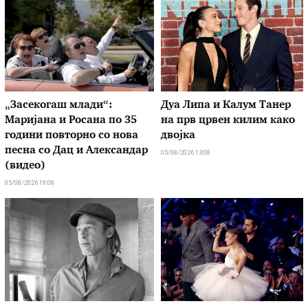
„Засекогаш млади“:
Дуа Липа и Калум Танер
Маријана и Росана по 35
на прв црвен килим како
години повторно со нова
двојка
песна со Дац и Александар
05/08/2026 13:08
(видео)
05/08/2026 19:08