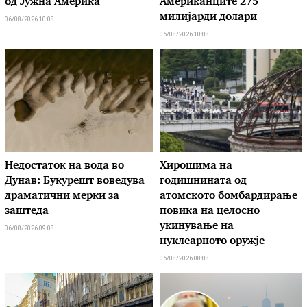
од Јужна Америка
Американците 275
милијарди долари
06/08/2026 10:08
06/08/2026 10:08
Недостаток на вода во
Хирошима на
Дунав: Букурешт воведува
годишнината од
драматични мерки за
атомското бомбардирање
заштеда
повика на целосно
укинување на
06/08/2026 09:08
нуклеарното оружје
06/08/2026 08:08