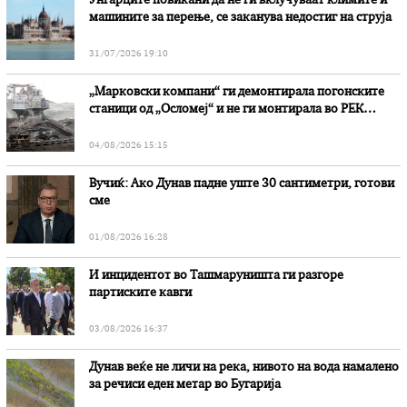
Унгарците повикани да не ги вклучуваат климите и
машините за перење, се заканува недостиг на струја
31/07/2026 19:10
„Марковски компани“ ги демонтирала погонските
станици од „Осломеј“ и не ги монтирала во РЕК
„Битола“, стои во вештачењето на обвинителството
04/08/2026 15:15
Вучиќ: Ако Дунав падне уште 30 сантиметри, готови
сме
01/08/2026 16:28
И инцидентот во Ташмаруништa ги разгоре
партиските кавги
03/08/2026 16:37
Дунав веќе не личи на река, нивото на вода намалено
за речиси еден метар во Бугарија