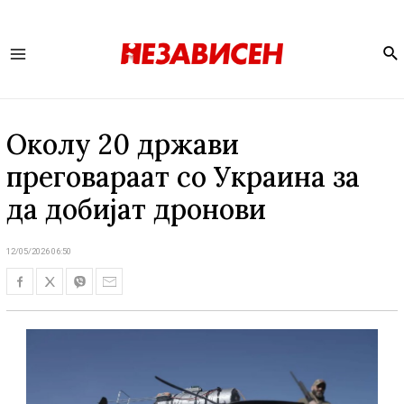
Se
Main
Menu
Околу 20 држави
преговараат со Украина за
да добијат дронови
12/05/2026 06:50