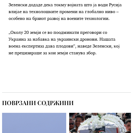
Зеленски додаде дека токму војната што ја води Русија
влијае на технолошките промени на глобално ниво –
особено на брзиот развој на воените технологии.
„Околу 20 земји се во поодминати преговори со
Украина за набавка на украински дронови. Нашата
воена експертиза дава плодови“, наведе Зеленски, кој
не прецизираше за кои земји станува збор.
ПОВРЗАНИ СОДРЖИНИ