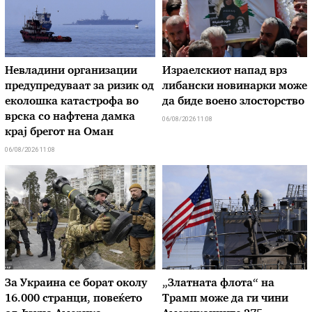
Невладини организации
Израелскиот напад врз
предупредуваат за ризик од
либански новинарки може
еколошка катастрофа во
да биде воено злосторство
врска со нафтена дамка
06/08/2026 11:08
крај брегот на Оман
06/08/2026 11:08
За Украина се борат околу
„Златната флота“ на
16.000 странци, повеќето
Трамп може да ги чини