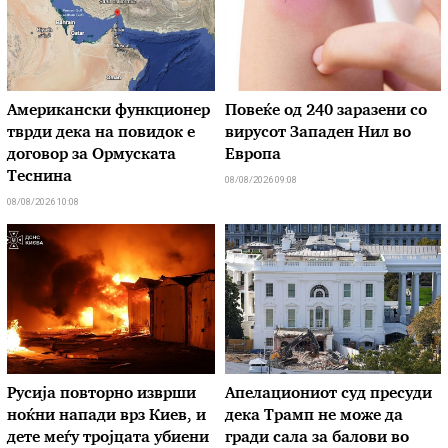
Американски функционер
Повеќе од 240 заразени со
тврди дека на повидок е
вирусот Западен Нил во
договор за Ормуската
Европа
Теснина
08/08/2026 09:08
08/08/2026 10:08
Русија повторно изврши
Апелациониот суд пресуди
ноќни напади врз Киев, и
дека Трамп не може да
дете меѓу тројцата убиени
гради сала за балови во