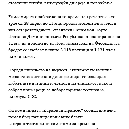
стомачни тегоби, вклучувајќи дијареја и повраќање.
Епидемијата е забележана за време на крстарење кое
трае од 28 април до 11 мај. Бродот моментално плови
низ северозападниот Атлантски Океан кон Порто
Плата во Доминиканската Република, а планирано е на
11 мај да пристигне во Порт Канаверал на Флорида. На
бродот се наоѓаат вкупно 3.116 патници и 1.131 член
на екипажот.
Поради ширењето на вирусот, екипажот ги засилил
мерките за хигиена и дезинфекција, ги изолирал
заболените патници и членови на екипажот, како и
собрал примероци за лабораториски тестирања,
наведува CDC.
Од компанијата „Карибиан Принсес“ соопштиле дека
помал број патници пријавиле благи
гастроинтестинални симптоми за време на