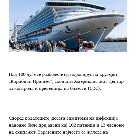
Над 100 луѓе се разболеле од норовирус на крузерот
„Карибиан Принсес“, соопшти Американскиот Центар
за контрола и превенција на болести (CDC).
Според податоците, досега симптоми на инфекција
наводно биле пријавени кај 102 патници и 13 членови
на екипажот. Заразените најчесто се жалеле на