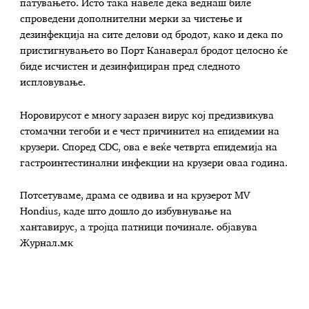
патувањето. Исто така навеле дека веднаш биле
спроведени дополнителни мерки за чистење и
дезинфекција на сите делови од бродот, како и дека по
пристигнувањето во Порт Канаверал бродот целосно ќе
биде исчистен и дезинфициран пред следното
испловување.
Норовирусот е многу заразен вирус кој предизвикува
стомачни тегоби и е чест причинител на епидемии на
крузери. Според CDC, ова е веќе четврта епидемија на
гастроинтестинални инфекции на крузери оваа година.
Потсетуваме, драма се одвива и на крузерот MV
Hondius, каде што дошло до избувнување на
хантавирус, а тројца патници починале. објавува
Журнал.мк