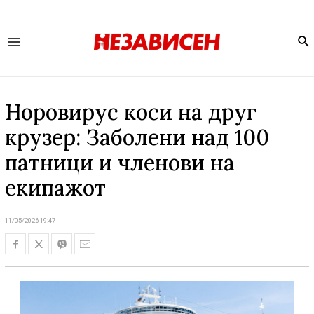
Se
Main
Menu
Норовирус коси на друг
крузер: Заболени над 100
патници и членови на
екипажот
11/05/2026 19:47