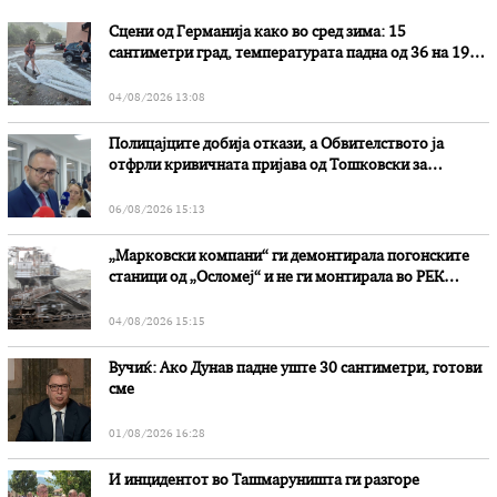
Сцени од Германија како во сред зима: 15
сантиметри град, температурата падна од 36 на 19
степени
04/08/2026 13:08
Полицајците добија откази, а Обвителството ја
отфрли кривичната пријава од Тошковски за
наводни злоупотреби
06/08/2026 15:13
„Марковски компани“ ги демонтирала погонските
станици од „Осломеј“ и не ги монтирала во РЕК
„Битола“, стои во вештачењето на обвинителството
04/08/2026 15:15
Вучиќ: Ако Дунав падне уште 30 сантиметри, готови
сме
01/08/2026 16:28
И инцидентот во Ташмаруништa ги разгоре