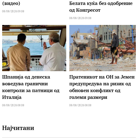
(видео)
Белата куќа без одобрение
од Конгресот
08/08/2026 09:08
08/08/2026 09:08
Шпанија од денеска
Пратеникот на ОН за Јемен
воведува гранични
предупредува на ризик од
контроли за патници од
обновен конфликт од
Италија
големи размери
08/08/2026 08:08
08/08/2026 08:08
Најчитани