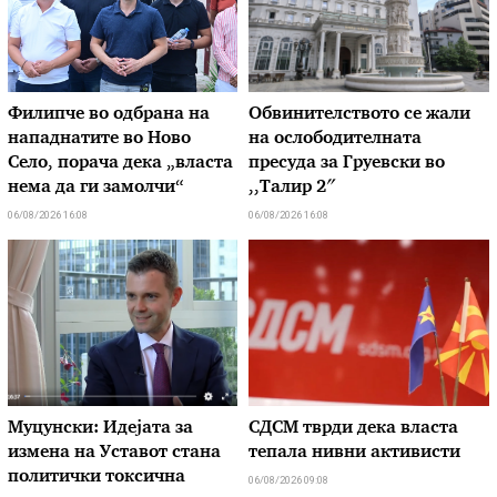
Филипче во одбрана на
Обвинителството се жали
нападнатите во Ново
на ослободителната
Село, порача дека „власта
пресуда за Груевски во
нема да ги замолчи“
,,Талир 2″
06/08/2026 16:08
06/08/2026 16:08
Муцунски: Идејата за
СДСМ тврди дека власта
измена на Уставот стана
тепала нивни активисти
политички токсична
06/08/2026 09:08