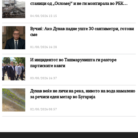
станици од „Осломеј“ и не ги монтирала во РЕК
„Битола“, стои во вештачењето на обвинителството
04/08/2026 15:15
Вучиќ: Ако Дунав падне уште 30 сантиметри, готови
сме
01/08/2026 16:28
И инцидентот во Ташмаруништa ги разгоре
партиските кавги
03/08/2026 16:37
Дунав веќе не личи на река, нивото на вода намалено
за речиси еден метар во Бугарија
02/08/2026 08:57