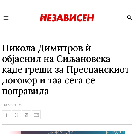
Se
Main
Menu
Никола Димитров ѝ
објаснил на Сиљановска
каде греши за Преспанскиот
договор и таа сега се
поправила
14/05/2026 16:09