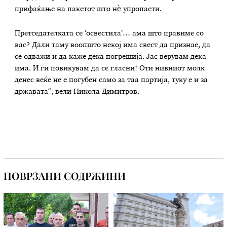
прифаќање на пакетот што нѐ упропасти.
Претседателката се ‘освестила’… ама што правиме со
вас? Дали таму воопшто некој има свест да признае, да
се одважи и да каже дека погрешија. Јас верувам дека
има. И ги повикувам да се гласни! Оти нивниот молк
денес веќе не е погубен само за таа партија, туку е и за
државата“, вели Никола Димитров.
ПОВРЗАНИ СОДРЖИНИ