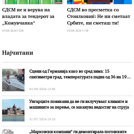
СДСМ не и верува на
СДСМ во пресметка со
владата за тендерот за
Стоилковиќ: Не ни сметаат
„Кожувчанка“
Србите, ни сметаш ти!
05/08/2026 13:08
05/08/2026 11:08
Најчитани
Сцени од Германија како во сред зима: 15
сантиметри град, температурата падна од 36 на 19
степени
04/08/2026 13:08
Унгарците повикани да не ги вклучуваат климите и
машините за перење, се заканува недостиг на струја
31/07/2026 19:10
„Марковски компани“ ги демонтирала погонските