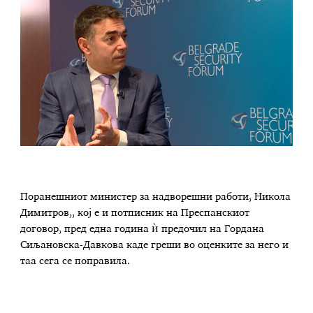
Поранешниот министер за надворешни работи, Никола
Димитров,, кој е и потписник на Преспанскиот
договор, пред една година ѝ предочил на Гордана
Сиљановска-Давкова каде греши во оценките за него и
таа сега се поправила.