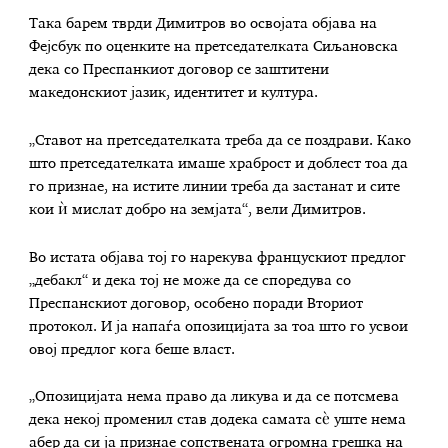
Така барем тврди Димитров во освојата објава на
Фејсбук по оценките на претседателката Сиљановска
дека со Преспанкиот договор се заштитени
македонскиот јазик, идентитет и култура.
„Ставот на претседателката треба да се поздрави. Како
што претседателката имаше храброст и доблест тоа да
го признае, на истите линии треба да застанат и сите
кои ѝ мислат добро на земјата“, вели Димитров.
Во истата објава тој го нарекува францускиот предлог
„дебакл“ и дека тој не може да се споредува со
Преспанскиот договор, особено поради Вториот
протокол. И ја напаѓа опозицијата за тоа што го усвои
овој предлог кога беше власт.
„Опозицијата нема право да ликува и да се потсмева
дека некој променил став додека самата сѐ уште нема
абер да си ја признае сопствената огромна грешка на