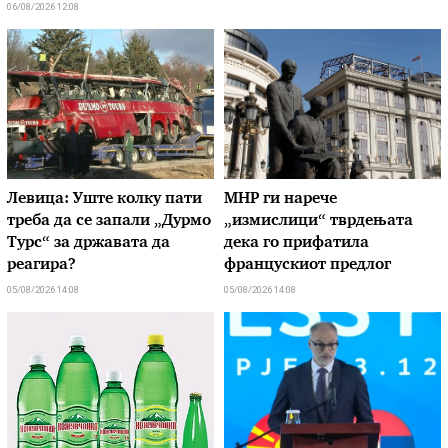
06/08/2026 12:08
Левица: Уште колку пати
МНР ги нарече
треба да се запали „Дурмо
„измислици“ тврдењата
Турс“ за државата да
дека го прифатила
реагира?
францускиот предлог
05/08/2026 14:08
05/08/2026 14:08