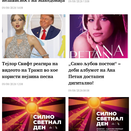
независност на Македонија
09/08/2026 13:08
09/08/2026 14:08
Тејлор Свифт реагира на
„Само љубов постои“ –
видеото на Трамп во кое
деби албумот на Ана
користи нејзина песна
Петан достапен
дигитално!
09/08/2026 12:08
09/08/2026 08:08