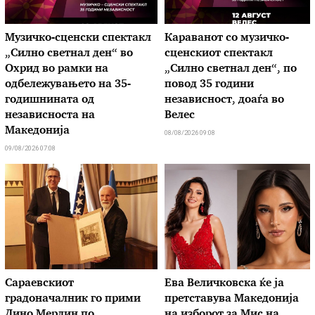
Музичко-сценски спектакл
Караванот со музичкo-
„Силно светнал ден“ во
сценскиот спектакл
Охрид во рамки на
„Силно светнал ден“, по
одбележувањето на 35-
повод 35 години
годишнината од
независност, доаѓа во
независноста на
Велес
Македонија
08/08/2026 09:08
09/08/2026 07:08
Сараевскиот
Ева Величковска ќе ја
градоначалник го прими
претставува Македонија
Дино Мерлин по
на изборот за Мис на