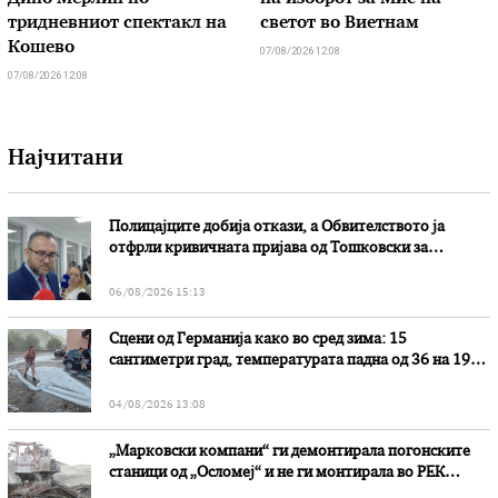
тридневниот спектакл на
светот во Виетнам
Кошево
07/08/2026 12:08
07/08/2026 12:08
Најчитани
Полицајците добија откази, а Обвителството ја
отфрли кривичната пријава од Тошковски за
наводни злоупотреби
06/08/2026 15:13
Сцени од Германија како во сред зима: 15
сантиметри град, температурата падна од 36 на 19
степени
04/08/2026 13:08
„Марковски компани“ ги демонтирала погонските
станици од „Осломеј“ и не ги монтирала во РЕК
„Битола“, стои во вештачењето на обвинителството