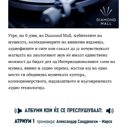
Утре, на 6 јуни, во Diamond Mall, љубителите на
музиката, колекционерите на винилни изданија,
аудиофилите и сите кои сакаат да ја почувствуваат
магијата на аналогниот звук ќе имаат единствена
можност да бидат дел од Интернационалниот саем на
музика, винил и аудио опрема, настан кој на едно
место ги обединува музичката култура,
колекционерството, издаваштвото и најсовремената
аудио технологија.