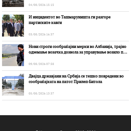
04/08/2026 15:15
И инцидентот во Ташмаруништa ги разгоре
партиските кавги
03/08/2026 16:37
Нови строги сообраќајни мерки во Aлбанија, трајно
одземање возачка дозвола за управување возило под
дејство на алкохол и големи парични казни
09/08/2026 07:58
Двајца државјани на Србија се тешко повредени во
сообраќајката на патот Прилеп-Битола
05/08/2026 13:37