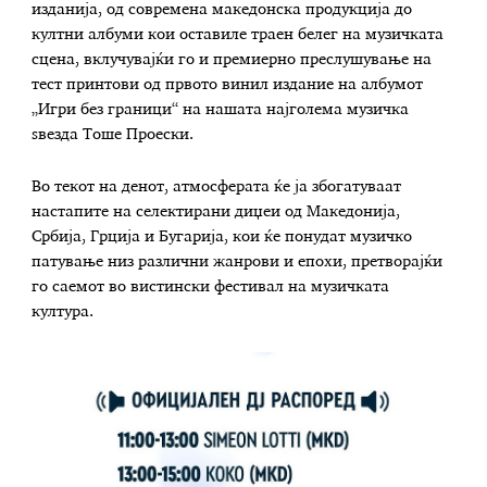
изданија, од современа македонска продукција до
култни албуми кои оставиле траен белег на музичката
сцена, вклучувајќи го и премиерно преслушување на
тест принтови од првото винил издание на албумот
„Игри без граници“ на нашата најголема музичка
ѕвезда Тоше Проески.
Во текот на денот, атмосферата ќе ја збогатуваат
настапите на селектирани диџеи од Македонија,
Србија, Грција и Бугарија, кои ќе понудат музичко
патување низ различни жанрови и епохи, претворајќи
го саемот во вистински фестивал на музичката
култура.