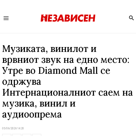
Se
Main
Menu
Музиката, винилот и
врвниот звук на едно место:
Утре во Diamond Mall се
одржува
Интернационалниот саем на
музика, винил и
аудиоопрема
05/06/2026 14:20