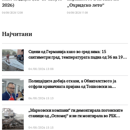
2026)
„Охридско лето“
06/08/2026 12:08
06/08/2026 11:08
Најчитани
Сцени од Германија како во сред зима: 15
сантиметри град, температурата падна од 36 на 19
степени
04/08/2026 13:08
Полицајците добија откази, а Обвителството ја
отфрли кривичната пријава од Тошковски за
наводни злоупотреби
06/08/2026 15:13
„Марковски компани“ ги демонтирала погонските
станици од „Осломеј“ и не ги монтирала во РЕК
„Битола“, стои во вештачењето на обвинителството
04/08/2026 15:15