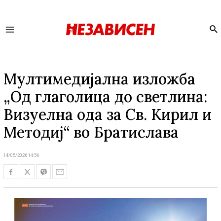
Se
Main
Menu
Мултимедијална изложба
„Од глаголица до светлина:
Визуелна ода за Св. Кирил и
Методиј“ во Братислава
14/05/2026 14:56