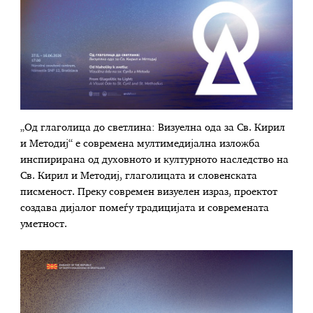
„Од глаголица до светлина: Визуелна ода за Св. Кирил
и Методиј“ е современа мултимедијална изложба
инспирирана од духовното и културното наследство на
Св. Кирил и Методиј, глаголицата и словенската
писменост. Преку современ визуелен израз, проектот
создава дијалог помеѓу традицијата и современата
уметност.