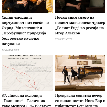
Силни емоции и
Почна снимањето на
виртуозност под свеќи во
новиот македонски трилер
Охрид: Миленковиќ и
„Голиот Рид“ во режија на
„Профундис“ приредија
Игор Алексов
безвремено музичко
07/08/2026 07:08
патување
07/08/2026 07:08
37. Ликовна колонија
Прекрасна сонатна вечер
„Галичник“ – Галичник
со виолинистот Ниек Бар и
како медиум (12–19 август
пијанистот Бен Ким на