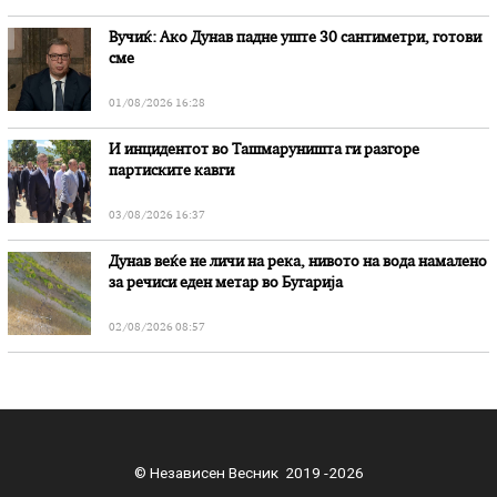
Вучиќ: Ако Дунав падне уште 30 сантиметри, готови
сме
01/08/2026 16:28
И инцидентот во Ташмаруништa ги разгоре
партиските кавги
03/08/2026 16:37
Дунав веќе не личи на река, нивото на вода намалено
за речиси еден метар во Бугарија
02/08/2026 08:57
© Независен Весник 2019 -2026