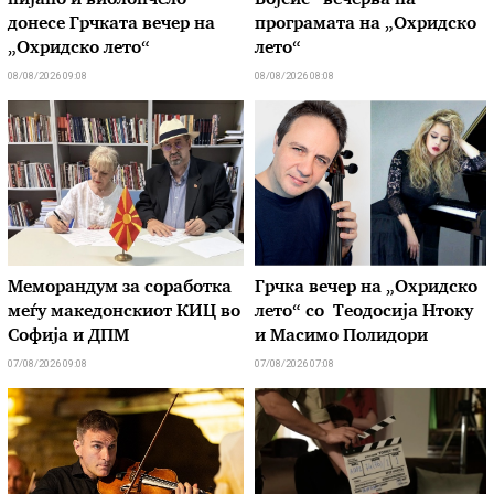
пијано и виолончело
Војсис“ вечерва на
донесе Грчката вечер на
програмата на „Охридско
„Охридско лето“
лето“
08/08/2026 09:08
08/08/2026 08:08
Меморандум за соработка
Грчка вечер на „Охридско
меѓу македонскиот КИЦ во
лето“ со Теодосија Нтоку
Софија и ДПМ
и Масимо Полидори
07/08/2026 09:08
07/08/2026 07:08