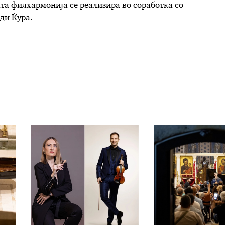
та филхармонија се реализира во соработка со
ди Ќура.