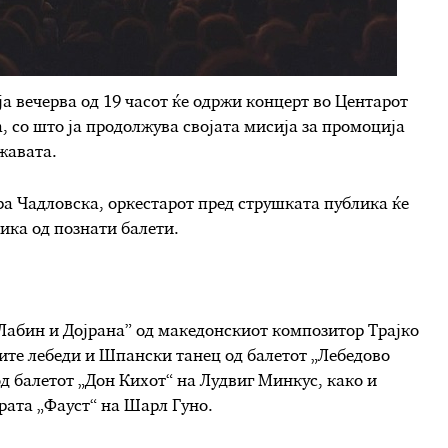
 вечерва од 19 часот ќе одржи концерт во Центарот
, со што ја продолжува својата мисија за промоција
жавата.
ра Чадловска, оркестарот пред струшката публика ќе
зика од познати балети.
 „Лабин и Дојрана” од македонскиот композитор Трајко
ите лебеди и Шпански танец од балетот „Лебедово
од балетот „Дон Кихот“ на Лудвиг Минкус, како и
ерата „Фауст“ на Шарл Гуно.