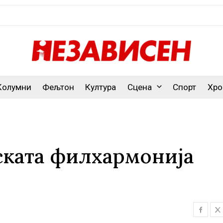
Колумни
Фељтон
Култура
Сцена
Спорт
Хро
ската филхармонија