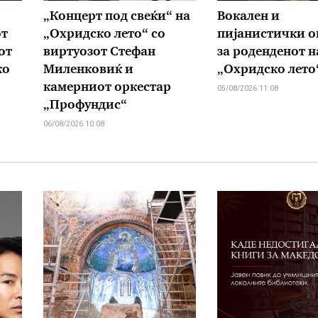
„Концерт под свеќи“ на
Вокален и
от
„Охридско лето“ со
пијанистички о
от
виртуозот Стефан
за роденденот н
ко
Миленковиќ и
„Охридско лето
камерниот оркестар
05/08/2026 11:08
„Профундис“
06/08/2026 10:08