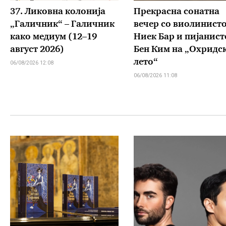
37. Ликовна колонија
Прекрасна сонатна
„Галичник“ – Галичник
вечер со виолинист
како медиум (12–19
Ниек Бар и пијанист
август 2026)
Бен Ким на „Охридс
лето“
06/08/2026 12:08
06/08/2026 11:08