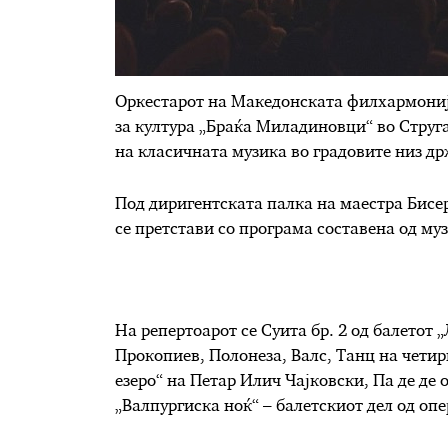
Оркестарот на Македонската филхармонија
за култура „Браќа Миладиновци“ во Струга
на класичната музика во градовите низ др
Под диригентската палка на маестра Бисе
се претстави со програма составена од му
На репертоарот се Суита бр. 2 од балетот
Прокопиев, Полонеза, Валс, Танц на четир
езеро“ на Петар Илич Чајковски, Па де де 
„Валпургиска ноќ“ – балетскиот дел од оп