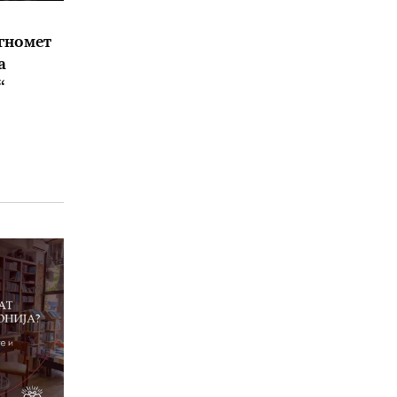
гномет
а
“