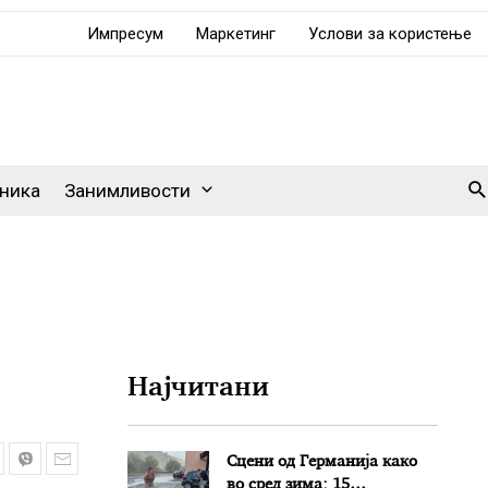
Импресум
Маркетинг
Услови за користење
Se
ника
Занимливости
Најчитани
Сцени од Германија како
во сред зима: 15