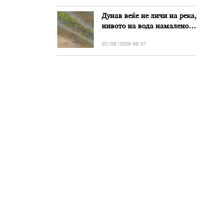
Дунав веќе не личи на река,
нивото на вода намалено
за речиси еден метар во
02/08/2026 08:57
Бугарија