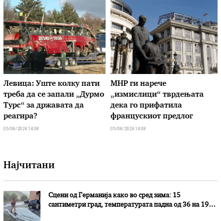
Левица: Уште колку пати
МНР ги нарече
треба да се запали „Дурмо
„измислици“ тврдењата
Турс“ за државата да
дека го прифатила
реагира?
францускиот предлог
05/08/2026 14:08
05/08/2026 14:08
Најчитани
Сцени од Германија како во сред зима: 15
сантиметри град, температурата падна од 36 на 19
степени