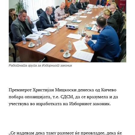
Работната група за Изборниот законик
Премиерот Христијан Мицкоски денеска од Кичево
побара опозицијата, т.е. СДСМ, да се вразумела и да
учествува во изработката на Изборниот законик.
„Се надевам дека таму разумот ќе преовладее, дека ќе