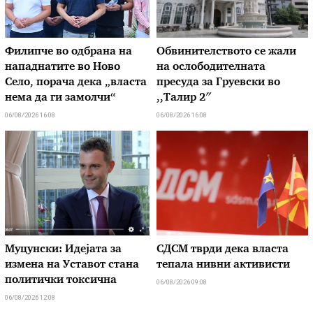
Филипче во одбрана на
Обвинителството се жали
нападнатите во Ново
на ослободителната
Село, порача дека „власта
пресуда за Груевски во
нема да ги замолчи“
,,Талир 2″
06/08/2026 16:08
06/08/2026 16:08
Муцунски: Идејата за
СДСМ тврди дека власта
измена на Уставот стана
тепала нивни активисти
политички токсична
06/08/2026 09:08
06/08/2026 12:08