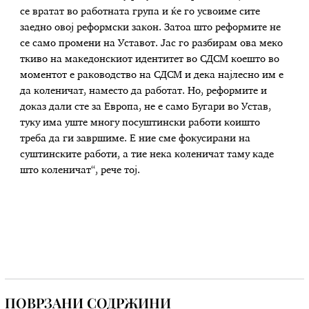
се вратат во работната група и ќе го усвоиме сите
заедно овој реформски закон. Затоа што реформите не
се само промени на Уставот. Јас го разбирам ова меко
ткиво на македонскиот идентитет во СДСМ коешто во
моментот е раководство на СДСМ и дека најлесно им е
да коленичат, наместо да работат. Но, реформите и
доказ дали сте за Европа, не е само Бугари во Устав,
туку има уште многу посуштински работи коишто
треба да ги завршиме. Е ние сме фокусирани на
суштинските работи, а тие нека коленичат таму каде
што коленичат“, рече тој.
ПОВРЗАНИ СОДРЖИНИ