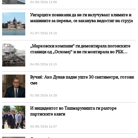
04/08/2026 13:08
Унгарците повикани да не ги вклучуваат климите и
машините за перење, се заканува недостиг на струја
31/07/2026 19:10
„Марковски компани“ ги демонтирала погонските
станици од „Осломеј“ и не ги монтирала во РЕК
„Битола“, стои во вештачењето на обвинителството
04/08/2026 15:15
Вучиќ: Ако Дунав падне уште 30 сантиметри, готови
сме
01/08/2026 16:28
И инцидентот во Ташмаруништa ги разгоре
партиските кавги
03/08/2026 16:37