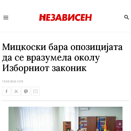
Se
Main
Menu
Мицкоски бара опозицијата
да се вразумела околу
Изборниот законик
15/05/2026 13:55