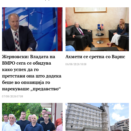
Жерновски: Владата на
Ахмети се сретна со Варнс
ВМРО сега се обидува
06/08/2026 18:08
како успех да го
претстави она што додека
беше во опозиција го
нарекуваше „предавство“
07/08/2026 07:08