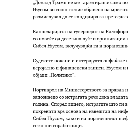
„Доналд Трамп не ме таргетираше само по
Њусом во соопштение објавено на мрежата 
размислувал да се кандидира за претседат
Канцеларијата на гувернерот на Калифорн
со повеќе од десетина луѓе и организации
Сибел Њусом, вклучувајќи ги и поранешни
Судските покани и интервјуата опфаќале н
веројатно и финансиски записи. Њусом и н
објави „Политико“.
Портпарол на Министерството за правда на
запознаено со истрагата рече дека владат
година. Според лицето, истрагите што ги 
покренати врз основа на извештаи на инф
Сибел Њусом, како и на поранешниот шеф 
сегашни соработници.