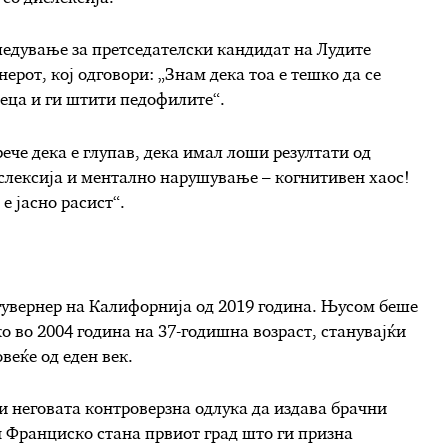
гледување за претседателски кандидат на Лудите
рот, кој одговори: „Знам дека тоа е тешко да се
деца и ги штити педофилите“.
рече дека е глупав, дека имал лоши резултати од
ислексија и ментално нарушување – когнитивен хаос!
 е јасно расист“.
увернер на Калифорнија од 2019 година. Њусом беше
 во 2004 година на 37-годишна возраст, станувајќи
веќе од еден век.
 неговата контроверзна одлука да издава брачни
н Франциско стана првиот град што ги призна