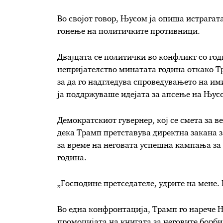
Во својот говор, Њусом ја опиша истрагат
гонење на политичките противници.
Двајцата се политички во конфликт со год
непријателство минатата година откако 
за да го надгледува спроведувањето на им
ја поддржуваше идејата за апсење на Њус
Демократскиот гувернер, кој се смета за 
дека Трамп претставува директна закана з
за време на неговата успешна кампања за
година.
„Господине претседателе, удрите на мене. 
Во една конфронтација, Трамп го нарече Њ
промоцијата на книгата за неговите борби