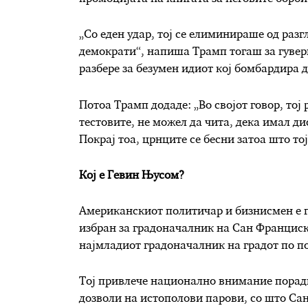
„Со еден удар, тој се елиминираше од раз
демократи“, напиша Трамп тогаш за гуверне
разбере за безумен идиот кој бомбардира 
Потоа Трамп додаде: „Во својот говор, тој 
тестовите, не можел да чита, дека имал д
Покрај тоа, црнците се бесни затоа што тој
Кој е Гевин Њусом?
Американскиот политичар и бизнисмен е г
избран за градоначалник на Сан Франциско
најмладиот градоначалник на градот по по
Тој привлече национално внимание поради
дозволи на истополови парови, со што Са