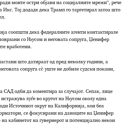
ради моите остри објави на социјалните мрежи“, рече
Икс. Тој додаде дека Трамп го таргетирал затоа што
ел.
ија соопшти дека федералните агенти контактирале
 поврзани со Њусом и неговата сопруга, Џенифер
те вработени.
астани што датираат од пред неколку години, а
еговата сопруга сè уште не добиле судски покани,
 САД одби да коментира за случајот. Сепак, лице
а истражува луѓе во кругот на Њусом околу една
води Источниот округ на Калифорнија, кои беа
орматори, се фокусирани на даноците на Џенифер
на кабинетот на гувернерот и потенцијално некои