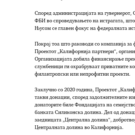
Според администрацијата на гувернерот, 
ФБИ во спроведувањето на истрагата, шт
Њусом се главен фокус на федералната ис
Покрај тоа што раководи со компанија за
Проектот „Калифорнија партнери“, органи
Организацијата добила финансирање преку 
службеници ги охрабруваат приватните ко
филантропски или непрофитни проекти.
Заклучно со 2020 година, Проектот „Калиф
такви донации, според задолжителните и
донаторите биле Фондацијата на семејств
банката Силиконска долина. Дел од донац
заедницата „Централна долина“, добротво
Централната долина во Калифорнија.