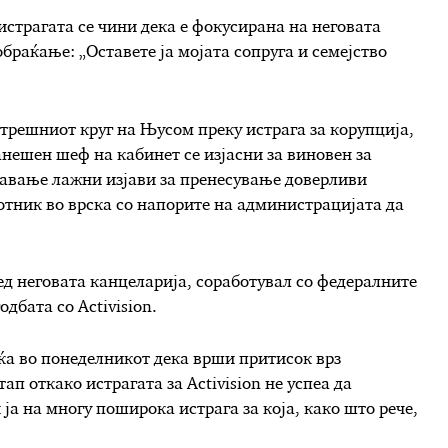
страгата се чини дека е фокусирана на неговата
обраќање: „Оставете ја мојата сопруга и семејство
трешниот круг на Њусом преку истрага за корупција,
нешен шеф на кабинет се изјасни за виновен за
давање лажни изјави за пренесување доверливи
тник во врска со напорите на администрацијата да
ред неговата канцеларија, соработувал со федералните
дбата со Activision.
ќа во понеделникот дека врши притисок врз
ап откако истрагата за Activision не успеа да
ја на многу поширока истрага за која, како што рече,