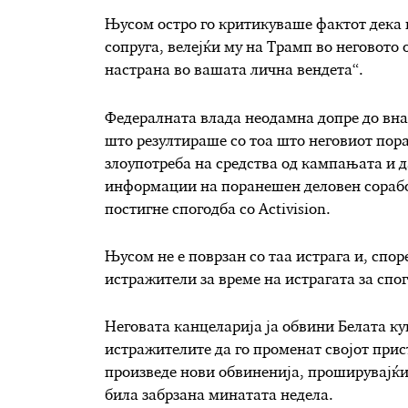
Њусом остро го критикуваше фактот дека и
сопруга, велејќи му на Трамп во неговото 
настрана во вашата лична вендета“.
Федералната влада неодамна допре до вна
што резултираше со тоа што неговиот пора
злоупотреба на средства од кампањата и 
информации на поранешен деловен сорабо
постигне спогодба со Activision.
Њусом не е поврзан со таа истрага и, спо
истражители за време на истрагата за спого
Неговата канцеларија ја обвини Белата ку
истражителите да го променат својот прист
произведе нови обвиненија, проширувајќи 
била забрзана минатата недела.