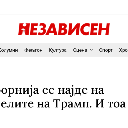
Колумни
Фељтон
Култура
Сцена
Спорт
Хро
орнија се најде на
елите на Трамп. И тоа