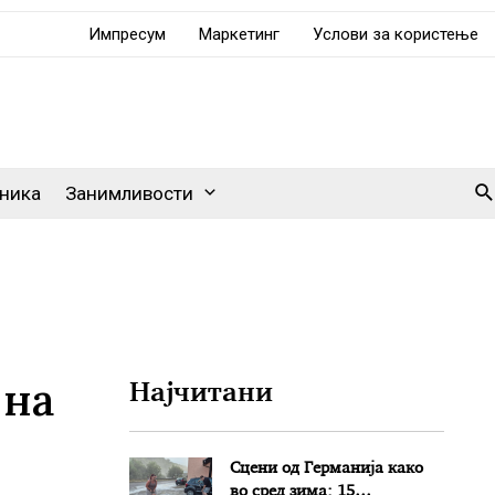
Импресум
Маркетинг
Услови за користење
Se
ника
Занимливости
 на
Најчитани
Сцени од Германија како
во сред зима: 15