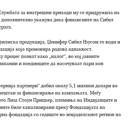
Службата за внатрешни приходи му се придружила на
о дополнително укажува дека финансиите на Сибел
трага.
 филмска продукција, Џенифер Сибел Њусом го води и
зација која промовира родова еднаквост.
процес познат како „налог“, во кој јавните
мпании и поединците да насочуваат пари кон
орнија партнери“ добил околу 5,1 милион долари во
звештаи за финансирање на кампањата. Меѓу
ото Лиза Стоун Прицкер, племиња на Индијанците и
иите биле канализирани преку Фондацијата на
рна фондација со седиште во земјоделскиот регион на