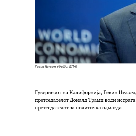
Гевин Њусом (Фото: ЕПА)
Гувернерот на Калифорнија, Гевин Њусом,
претседателот Доналд Трамп води истрага 
претседателот за политичка одмазда.