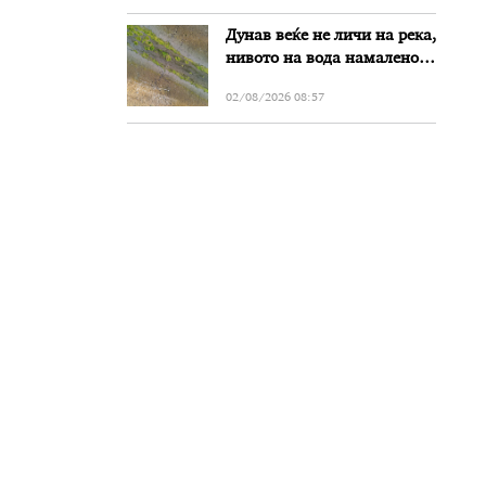
Дунав веќе не личи на река,
нивото на вода намалено
за речиси еден метар во
02/08/2026 08:57
Бугарија