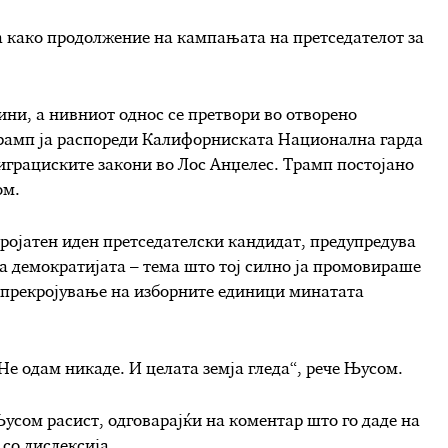
а како продолжение на кампањата на претседателот за
ини, а нивниот однос се претвори во отворено
Трамп ја распореди Калифорниската Национална гарда
играциските закони во Лос Анџелес. Трамп постојано
ом.
веројатен иден претседателски кандидат, предупредува
а демократијата – тема што тој силно ја промовираше
 прекројување на изборните единици минатата
Не одам никаде. И целата земја гледа“, рече Њусом.
усом расист, одговарајќи на коментар што го даде на
 со дислексија.