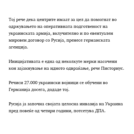
Тој рече дека центрите имаат за цел да помогнат во
одржувањето на оперативната подготвеност на
украинската армија, вклучително и по евентуален
мировен договор со Русија, пренесе германската
агенција.
Иницијативата е една од неколкуте мерки насочени
кон зајакнување на идното одвраќање, рече Писториус.
Речиси 27.000 украински војници се обучени во
Германија досега, додаде тој.
Русија ја започна својата целосна инвазија на Украина
пред повеќе од четири години, потсетува ДПА.