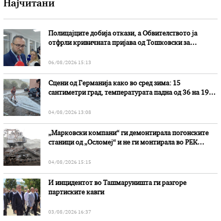
Најчитани
Полицајците добија откази, а Обвителството ја
отфрли кривичната пријава од Тошковски за
наводни злоупотреби
06/08/2026 15:13
Сцени од Германија како во сред зима: 15
сантиметри град, температурата падна од 36 на 19
степени
04/08/2026 13:08
„Марковски компани“ ги демонтирала погонските
станици од „Осломеј“ и не ги монтирала во РЕК
„Битола“, стои во вештачењето на обвинителството
04/08/2026 15:15
И инцидентот во Ташмаруништa ги разгоре
партиските кавги
03/08/2026 16:37