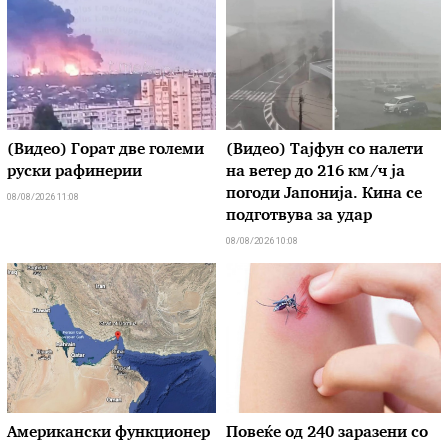
(Видео) Горат две големи
(Видео) Тајфун со налети
руски рафинерии
на ветер до 216 км/ч ја
погоди Јапонија. Кина се
08/08/2026 11:08
подготвува за удар
08/08/2026 10:08
Американски функционер
Повеќе од 240 заразени со