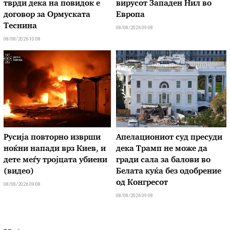
тврди дека на повидок е
вирусот Западен Нил во
договор за Ормуската
Европа
Теснина
08/08/2026 09:08
08/08/2026 10:08
Русија повторно изврши
Апелациониот суд пресуди
ноќни напади врз Киев, и
дека Трамп не може да
дете меѓу тројцата убиени
гради сала за балови во
(видео)
Белата куќа без одобрение
од Конгресот
08/08/2026 09:08
08/08/2026 09:08