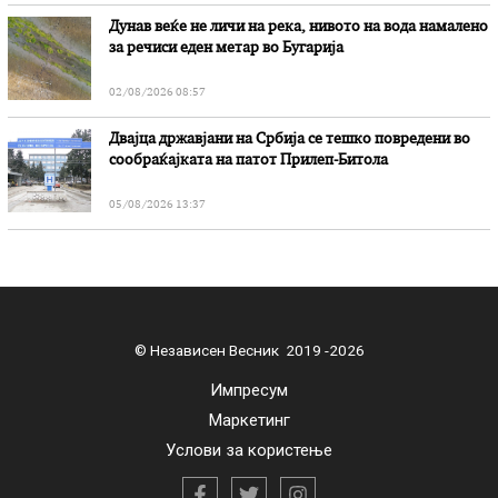
Дунав веќе не личи на река, нивото на вода намалено
за речиси еден метар во Бугарија
02/08/2026 08:57
Двајца државјани на Србија се тешко повредени во
сообраќајката на патот Прилеп-Битола
05/08/2026 13:37
© Независен Весник 2019 -2026
Импресум
Маркетинг
Услови за користење