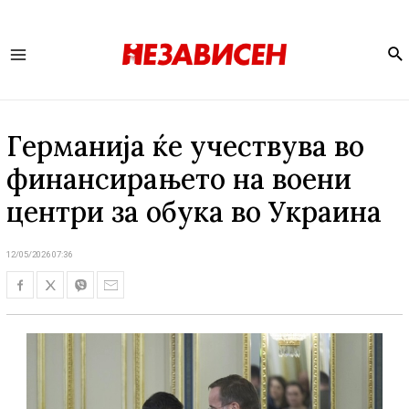
Se
Main
Menu
Германија ќе учествува во
финансирањето на воени
центри за обука во Украина
12/05/2026 07:36