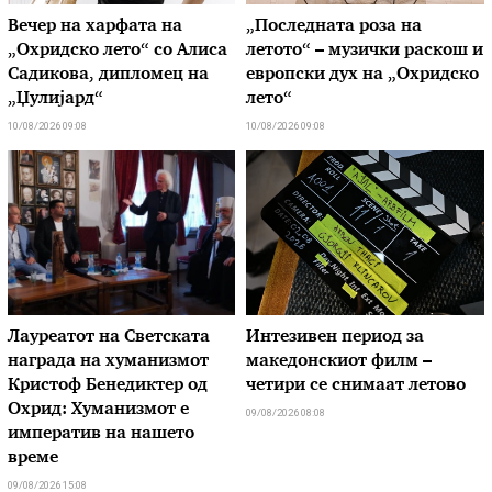
Вечер на харфата на
„Последната роза на
„Охридско лето“ со Алиса
летото“ – музички раскош и
Садикова, дипломец на
европски дух на „Охридско
„Џулијард“
лето“
10/08/2026 09:08
10/08/2026 09:08
Лауреатот на Светската
Интезивен период за
награда на хуманизмот
македонскиот филм –
Кристоф Бенедиктер од
четири се снимаат летово
Охрид: Хуманизмот е
09/08/2026 08:08
императив на нашето
време
09/08/2026 15:08