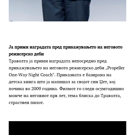
Ја прими наградата пред прикажувањето на неговото
режисерско деби
Траволта ја прими наградата непосредно пред
прикажувањето на неговото режисерско деби „Propeller
One-Way Night Coach“. Приказната е базирана на
детска книга што ја напишал за својот син Џет, кој
почина во 2009 година. Филмот го следи осумгодишно
момче на неговиот прв лет, тема блиска до Траволта,
страствен пилот.