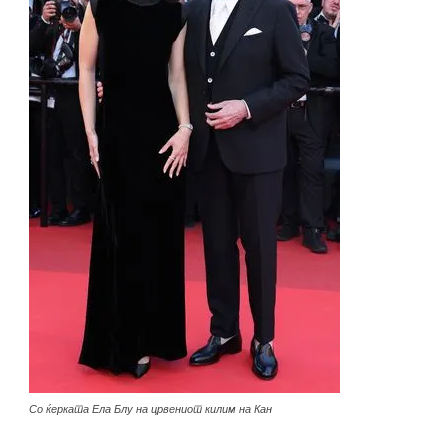
Со ќерката Ела Блу на црвениот килим на Кан