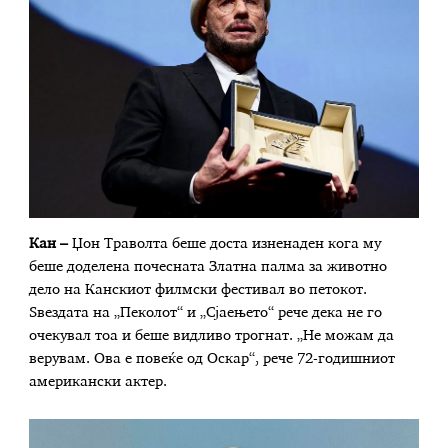
Кан –
Џон Траволта беше доста изненаден кога му
беше доделена почесната Златна палма за животно
дело на Канскиот филмски фестивал во петокот.
Ѕвездата на „Пеколот“ и „Сјаењето“ рече дека не го
очекувал тоа и беше видливо трогнат. „Не можам да
верувам. Ова е повеќе од Оскар“, рече 72-годишниот
американски актер.