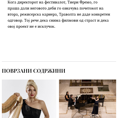
Кога директорот на фестивалот, Тиери Фремо, го
праша дали неговото деби го означува почетокот на
втора, режисерска кариера, Траволта не даде конкретен
одговор. Тој рече дека снима филмови од страст и дека
овој проект не е исклучок.
ПОВРЗАНИ СОДРЖИНИ