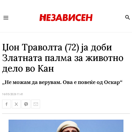
Se
Main
Menu
Џон Траволта (72) ја доби
Златната палма за животно
дело во Кан
„Не можам да верувам. Ова е повеќе од Оскар“
16/05/2026 11:41