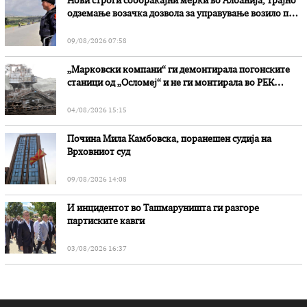
Нови строги сообраќајни мерки во Aлбанија, трајно
одземање возачка дозвола за управување возило под
дејство на алкохол и големи парични казни
09/08/2026 07:58
„Марковски компани“ ги демонтирала погонските
станици од „Осломеј“ и не ги монтирала во РЕК
„Битола“, стои во вештачењето на обвинителството
04/08/2026 15:15
Почина Мила Камбовска, поранешен судија на
Врховниот суд
09/08/2026 14:08
И инцидентот во Ташмаруништa ги разгоре
партиските кавги
03/08/2026 16:37