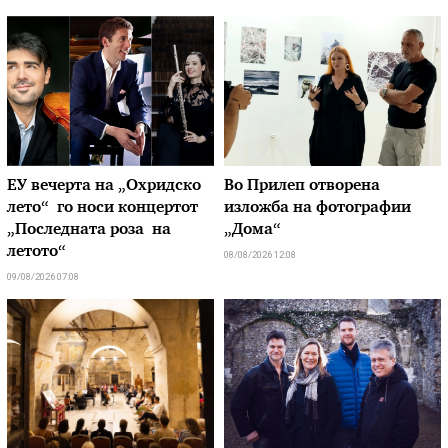
ЕУ вечерта на „Охридско
Во Прилеп отворена
лето“ го носи концертот
изложба на фотографии
„Последната роза на
„Дома“
летото“
08/08/2026 12:08
09/08/2026 07:08