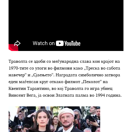
Траволта се здоби со меѓународна слава кон крајот на
1970-тите со улоги во филмови како „Треска во сабота
навечер“ и „Сјаењето“. Наградата симболично затвора
еден маѓепсан круг откако филмот „Пеколот“ на
Квентин Тарантино, во кој Траволта го игра убиец
Винсент Вега, ја освои Златната палма во 1994 година.