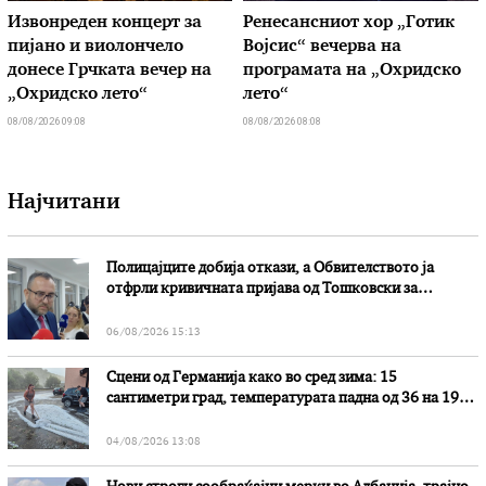
Извонреден концерт за
Ренесансниот хор „Готик
пијано и виолончело
Војсис“ вечерва на
донесе Грчката вечер на
програмата на „Охридско
„Охридско лето“
лето“
08/08/2026 09:08
08/08/2026 08:08
Најчитани
Полицајците добија откази, а Обвителството ја
отфрли кривичната пријава од Тошковски за
наводни злоупотреби
06/08/2026 15:13
Сцени од Германија како во сред зима: 15
сантиметри град, температурата падна од 36 на 19
степени
04/08/2026 13:08