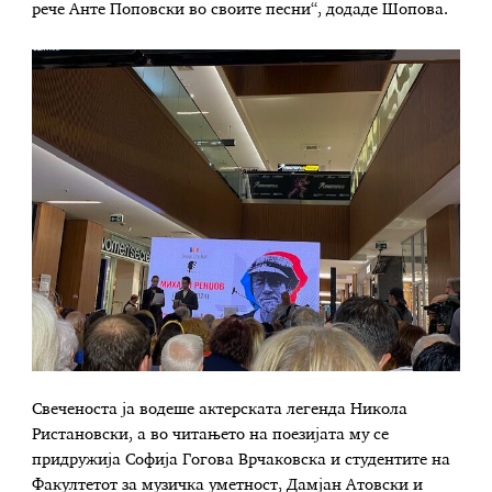
рече Анте Поповски во своите песни“, додаде Шопова.
Свеченоста ја водеше актерската легенда Никола
Ристановски, а во читањето на поезијата му се
придружија Софија Гогова Врчаковска и студентите на
Факултетот за музичка уметност, Дамјан Атовски и