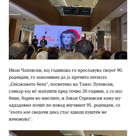
Иван Чаповски, кој годинава го прославува својот 90.
роденден, го замоливме да ја прочита песната
„Сеќавањето бело“, посветена на Танас Луловски,
сликар кој нè напушти пред точно 20 години, а со нас
беше, барем во мислите, и Јован Стрезовски кому му
оддадовме почит по повод неговиот 95. роденден, со
“ехото кое сведочи дека глас еднаш пуштен не
изчезнува“.