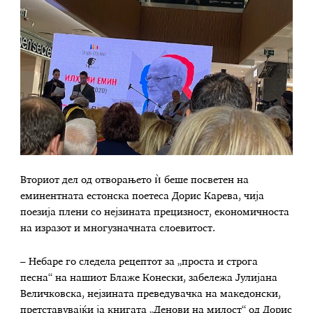
Вториот дел од отворањето ѝ беше посветен на
еминентната естонска поетеса Дорис Карева, чија
поезија плени со нејзината прецизност, економичноста
на изразот и многузначнaта слоевитoст.
– Небаре го следела рецептот за „проста и строга
песна“ на нашиот Блаже Конески, забележа Јулијана
Величковска, нејзината преведувачка на македонски,
претставувајќи ја книгата „Денови на милост“ од Дорис