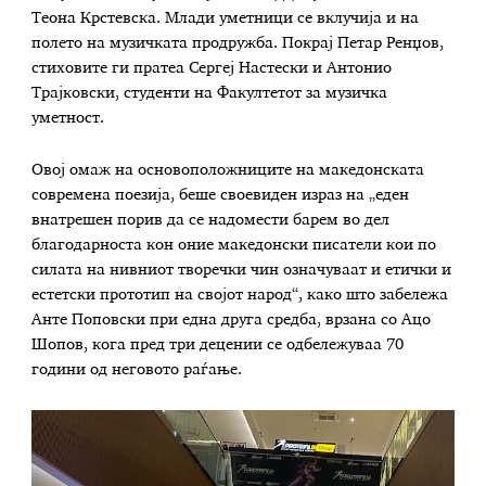
Теона Крстевска. Млади уметници се вклучија и на
полето на музичката продружба. Покрај Петар Ренџов,
стиховите ги пратеа Сергеј Настески и Антонио
Трајковски, студенти на Факултетот за музичка
уметност.
Овој омаж на основоположниците на македонската
современа поезија, беше своевиден израз на „еден
внатрешен порив да се надомести барем во дел
благодарноста кон оние македонски писатели кои по
силата на нивниот творечки чин означуваат и етички и
естетски прототип на својот народ“, како што забележа
Анте Поповски при една друга средба, врзана со Ацо
Шопов, кога пред три децении се одбележуваа 70
години од неговото раѓање.