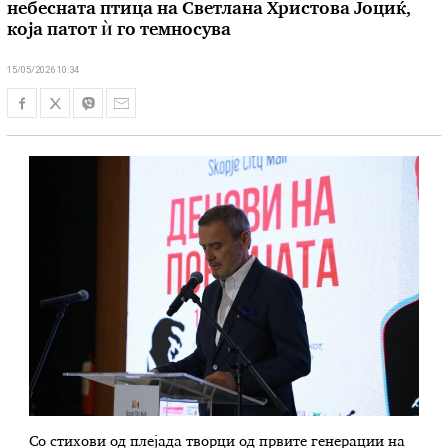
небесната птица на Светлана Христова Јоциќ,
која патот ѝ го темносува
15/05/2026 10:34
Со стихови од плејада творци од првите генерации на