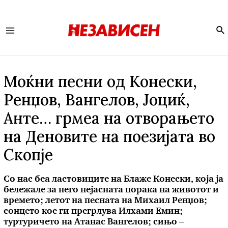
Se
Main
Menu
Моќни песни од Kонески,
Ренџов, Вангелов, Јоциќ,
Анте… грмеа на отворањето
на Деновите на поезијата во
Скопје
Со нас беа ластовиците на Блаже Конески, која ја
бележале за него нејасната порака на животот и
времето; летот на песната на Михаил Ренџов;
сонцето кое ги прегрлува Илхами Емин;
туртуричето на Атанас Вангелов; сињо –