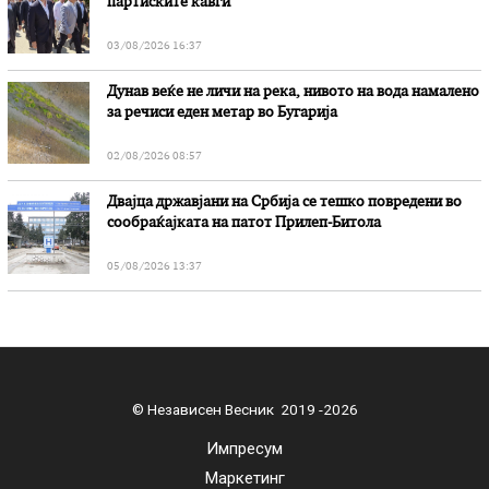
партиските кавги
03/08/2026 16:37
Дунав веќе не личи на река, нивото на вода намалено
за речиси еден метар во Бугарија
02/08/2026 08:57
Двајца државјани на Србија се тешко повредени во
сообраќајката на патот Прилеп-Битола
05/08/2026 13:37
© Независен Весник 2019 -2026
Импресум
Маркетинг