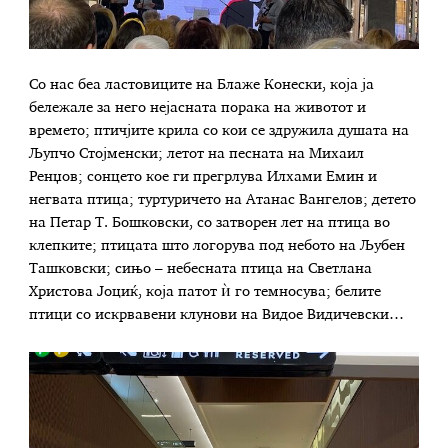
Со нас беа ластовиците на Блаже Конески, која ја
бележале за него нејасната порака на животот и
времето; птичјите крила со кои се здружила душата на
Љупчо Стојменски; летот на песната на Михаил
Ренџов; сонцето кое ги прегрлува Илхами Емин и
негвата птица; туртуричето на Атанас Вангелов; детето
на Петар Т. Бошковски, со затворен лет на птица во
клепките; птицата што логорува под небото на Љубен
Ташковски; сињо – небесната птица на Светлана
Христова Јоциќ, која патот ѝ го темносува; белите
птици со искрвавени клунови на Видое Видичевски…