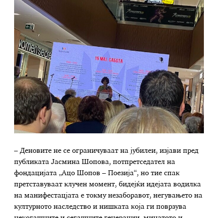
– Деновите не се ограничуваат на јубилеи, изјави пред
публиката Јасмина Шопова, потпретседател на
фондацијата „Ацо Шопов – Поезија“, но тие спак
претставуваат клучен момент, бидејќи идејата водилка
на манифестацјата е токму незаборавот, негувањето на
културното наследство и нишката која ги поврзува
некогашните и сегашните генерации, минатото и