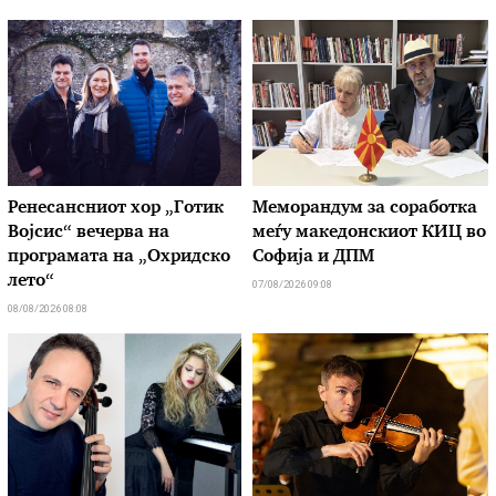
Ренесансниот хор „Готик
Меморандум за соработка
Војсис“ вечерва на
меѓу македонскиот КИЦ во
програмата на „Охридско
Софија и ДПМ
лето“
07/08/2026 09:08
08/08/2026 08:08