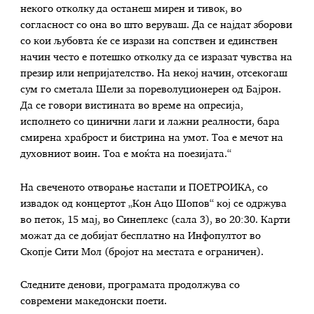
некого отколку да останеш мирен и тивок, во
согласност со она во што веруваш. Да се најдат зборови
со кои љубовта ќе се изрази на сопствен и единствен
начин често е потешко отколку да се изразат чувства на
презир или непријателство. На некој начин, отсекогаш
сум го сметала Шели за пореволуционерен од Бајрон.
Да се говори вистината во време на опресија,
исполнето со цинични лаги и лажни реалности, бара
смирена храброст и бистрина на умот. Тоа е мечот на
духовниот воин. Тоа е моќта на поезијата.“
На свеченото отворање настапи и ПОЕТРОИКА, со
извадок од концертот „Кон Ацо Шопов“ кој се одржува
во петок, 15 мај, во Синеплекс (сала 3), во 20:30. Карти
можат да се добијат бесплатно на Инфопултот во
Скопје Сити Мол (бројот на местата е ограничен).
Следните денови, програмата продолжува со
современи македонски поети.