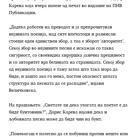
Карева која вчера излезе од печат во издание на ПНВ
Публикации.
„Додека работев на преводот и ја препрочитував
нејзината поезија, над сите впечатоци и размисли
стоеше еден единствен збор, а тоа е зборот ‘авторитет’.
Секој збор во нејзините песни е искажан со таква
сигурност, со своевидна хируршка јазична прецизност
и со авторитет врз белината на страницата. Секој збор
од нејзината поезија е таму затоа што така мора да
биде, и зашто ако го нема, постои опасност целата
структура на песната да се распадне“, изјави
Величковска.
На прашањето: „Сметате ли дека улогата на поетот е да
биде бунтовник?“, Дорис Карева изјави дека и
љубовната песна може да биде чин на бунт.
„Понекогаш е полесно да се побуниш против нешто или