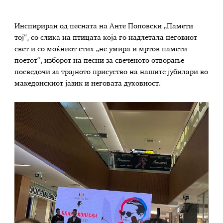
Инспириран од песната на Анте Поповски „Памети
тој“, со слика на птицата која го надлетала неговиот
свет и со моќниот стих „не умира и мртов памети
поетот“, изборот на песни за свеченото отворање
посведочи за трајното присуство на нашите јубилари во
македонскиот јазик и неговата духовност.