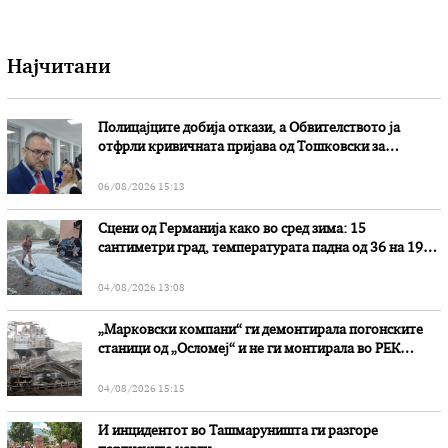
Најчитани
Полицајците добија откази, а Обвителството ја
отфрли кривичната пријава од Тошковски за
наводни злоупотреби
06/08/2026 15:13
Сцени од Германија како во сред зима: 15
сантиметри град, температурата падна од 36 на 19
степени
04/08/2026 13:08
„Марковски компани“ ги демонтирала погонските
станици од „Осломеј“ и не ги монтирала во РЕК
„Битола“, стои во вештачењето на обвинителството
04/08/2026 15:15
И инцидентот во Ташмаруништa ги разгоре