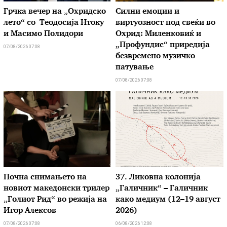
Грчка вечер на „Охридско
Силни емоции и
лето“ со Теодосија Нтоку
виртуозност под свеќи во
и Масимо Полидори
Охрид: Миленковиќ и
„Профундис“ приредија
07/08/2026 07:08
безвремено музичко
патување
07/08/2026 07:08
Почна снимањето на
37. Ликовна колонија
новиот македонски трилер
„Галичник“ – Галичник
„Голиот Рид“ во режија на
како медиум (12–19 август
Игор Алексов
2026)
07/08/2026 07:08
06/08/2026 12:08