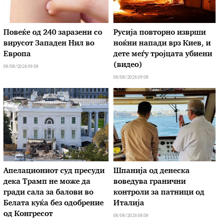
Повеќе од 240 заразени со
Русија повторно изврши
вирусот Западен Нил во
ноќни напади врз Киев, и
Европа
дете меѓу тројцата убиени
(видео)
08/08/2026 09:08
08/08/2026 09:08
Апелациониот суд пресуди
Шпанија од денеска
дека Трамп не може да
воведува гранични
гради сала за балови во
контроли за патници од
Белата куќа без одобрение
Италија
од Конгресот
08/08/2026 08:08