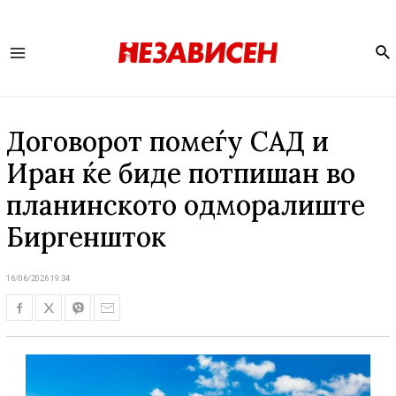
Se
Main
Menu
Договорот помеѓу САД и
Иран ќе биде потпишан во
планинското одморалиште
Биргеншток
16/06/2026 19:34