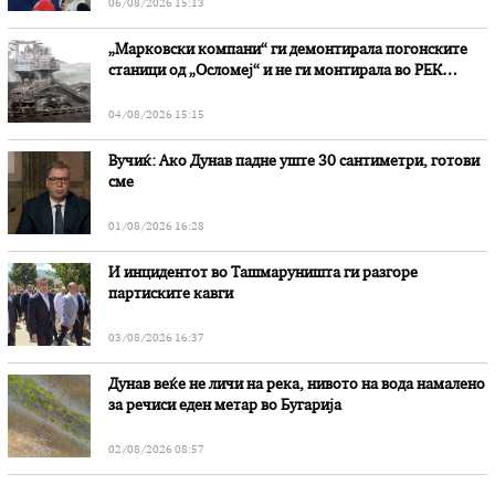
06/08/2026 15:13
„Марковски компани“ ги демонтирала погонските
станици од „Осломеј“ и не ги монтирала во РЕК
„Битола“, стои во вештачењето на обвинителството
04/08/2026 15:15
Вучиќ: Ако Дунав падне уште 30 сантиметри, готови
сме
01/08/2026 16:28
И инцидентот во Ташмаруништa ги разгоре
партиските кавги
03/08/2026 16:37
Дунав веќе не личи на река, нивото на вода намалено
за речиси еден метар во Бугарија
02/08/2026 08:57