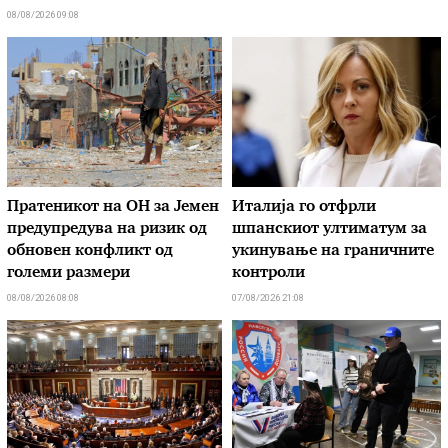
08/08/2026 09:08
Пратеникот на ОН за Јемен
Италија го отфрли
предупредува на ризик од
шпанскиот ултиматум за
обновен конфликт од
укинување на граничните
големи размери
контроли
08/08/2026 08:08
07/08/2026 21:08