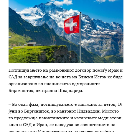
Потпишувањето на рамковниот договор помеѓу Иран и
САД за завршување на војната на Блиски Исток ќе биде
организирано во планинското одморалиште
Биргеншток, централна Швајцарија.
– Во оваа фаза, потпишувањето е закажано за петок, 19
јуни во Биргеншток, во кантонот Нидвалден. Местото
го предложија пакистанските и катарските медијатори,
како и САД и Иран, се наведува во соопштението на
швајцарското Министерство за надворешни работи.