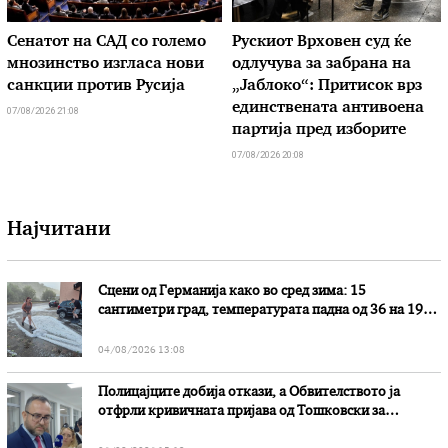
Сенатот на САД со големо
Рускиот Врховен суд ќе
мнозинство изгласа нови
одлучува за забрана на
санкции против Русија
„Јаблоко“: Притисок врз
единствената антивоена
07/08/2026 21:08
партија пред изборите
07/08/2026 20:08
Најчитани
Сцени од Германија како во сред зима: 15
сантиметри град, температурата падна од 36 на 19
степени
04/08/2026 13:08
Полицајците добија откази, а Обвителството ја
отфрли кривичната пријава од Тошковски за
наводни злоупотреби