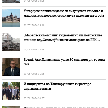
04/08/2026 13:08
Унгарците повикани да не ги вклучуваат климите и
машините за перење, се заканува недостиг на струја
31/07/2026 19:10
„Марковски компани“ ги демонтирала погонските
станици од „Осломеј“ и не ги монтирала во РЕК
„Битола“, стои во вештачењето на обвинителството
04/08/2026 15:15
Вучиќ: Ако Дунав падне уште 30 сантиметри, готови
сме
01/08/2026 16:28
И инцидентот во Ташмаруништa ги разгоре
партиските кавги
03/08/2026 16:37