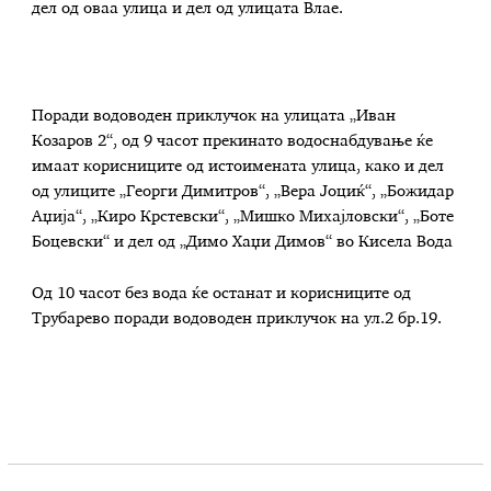
дел од оваа улица и дел од улицата Влае.
Поради водоводен приклучок на улицата „Иван
Козаров 2“, од 9 часот прекинато водоснабдување ќе
имаат корисниците од истоимената улица, како и дел
од улиците „Георги Димитров“, „Вера Јоциќ“, „Божидар
Аџија“, „Киро Крстевски“, „Мишко Михајловски“, „Боте
Боцевски“ и дел од „Димо Хаџи Димов“ во Кисела Вода
Од 10 часот без вода ќе останат и корисниците од
Трубарево поради водоводен приклучок на ул.2 бр.19.