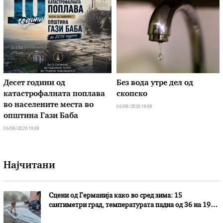
Десет години од
Без вода утре дел од
катастрофалната поплава
скопско
во населените места во
06/08/2026 18:08
општина Гази Баба
06/08/2026 19:08
Најчитани
Сцени од Германија како во сред зима: 15
сантиметри град, температурата падна од 36 на 19
степени