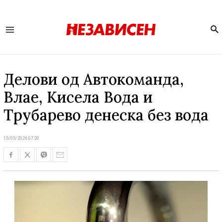
Se
Main
Menu
Делови од Автокоманда,
Влае, Кисела Вода и
Трубарево денеска без вода
15/05/2026 07:20