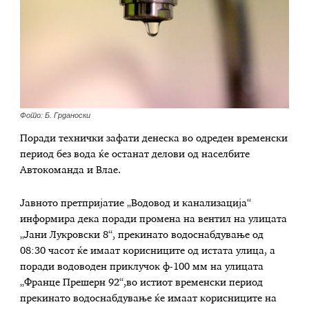
Фото: Б. Грданоски
Поради технички зафати денеска во одреден временски
период без вода ќе останат делови од населбите
Автокоманда и Влае.
Јавното претпријатие „Водовод и канализација“
информира дека поради промена на вентил на улицата
„Јани Лукровски 8“, прекинато водоснабдување од
08:30 часот ќе имаат корисниците од истата улица, а
поради водоводен приклучок ф-100 мм на улицата
„Франце Прешерн 92“,во истиот временски период
прекинато водоснабдување ќе имаат корисниците на