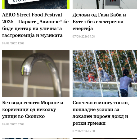
AERO Street Food Festival
Делови од Гази Баба и
2026 – Паркот „Авионче“ ќе
Бутел без електрична
биде центар на уличната
енергија
гастрономија и музиката
07/08/2026 07:08
07/08/2026 12:08
Без вода селото Моране и
Сончево и многу топло,
корисници од неколку
попладне услови за
улици во Скопско
локален пороен дожд и
ретки грмежи
07/08/2026 07:08
07/08/2026 07:08