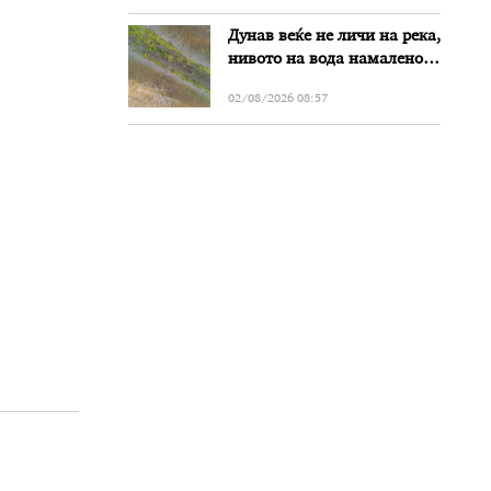
Дунав веќе не личи на река,
нивото на вода намалено
за речиси еден метар во
02/08/2026 08:57
Бугарија