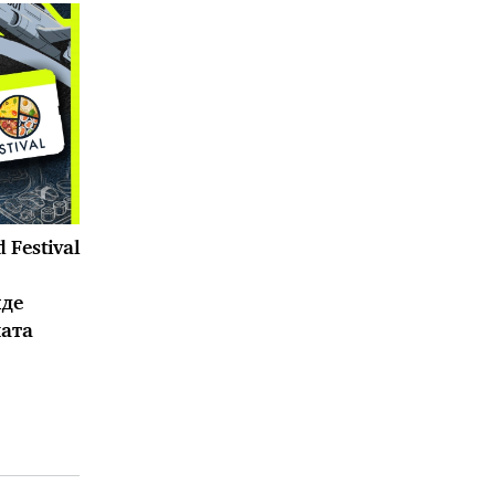
 Festival
иде
ната