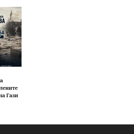
а
елените
на Гази