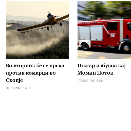
Во вторник ќе се прска
Пожар избувна кај
против комарци во
Момин Поток
Скопје
07/08/2026 15:08
07/08/2026 16:08