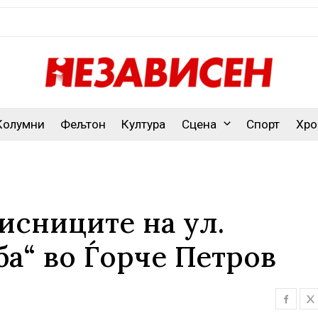
Колумни
Фељтон
Култура
Сцена
Спорт
Хро
рисниците на ул.
а“ во Ѓорче Петров