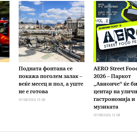
Подната фонтана се
AERO Street Food
покажа поголем залак –
2026 – Паркот
веќе месец и пол, а уште
„Авионче“ ќе б
не е готова
центар на улич
гастрономија и
07/08/2026 15:08
музиката
07/08/2026 12:08