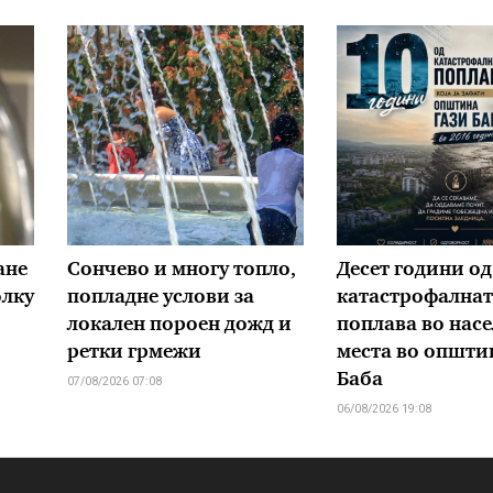
ане
Сончево и многу топло,
Десет години од
олку
попладне услови за
катастрофалнат
локален пороен дожд и
поплава во нас
ретки грмежи
места во општи
Баба
07/08/2026 07:08
06/08/2026 19:08