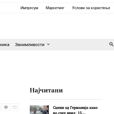
Импресум
Маркетинг
Услови за користење
Se
ника
Занимливости
Најчитани
Сцени од Германија како
во сред зима: 15