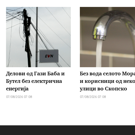
Делови од Гази Баба и
Без вода селото Мор
Бутел без електрична
и корисници од нек
енергија
улици во Скопско
07/08/2026 07:08
07/08/2026 07:08