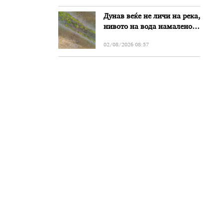
Дунав веќе не личи на река,
нивото на вода намалено
за речиси еден метар во
02/08/2026 08:57
Бугарија