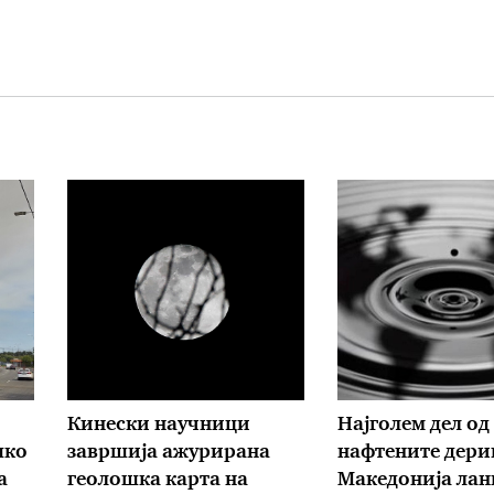
Кинески научници
Најголем дел од
шко
завршија ажурирана
нафтените дери
а
геолошка карта на
Македонија лан