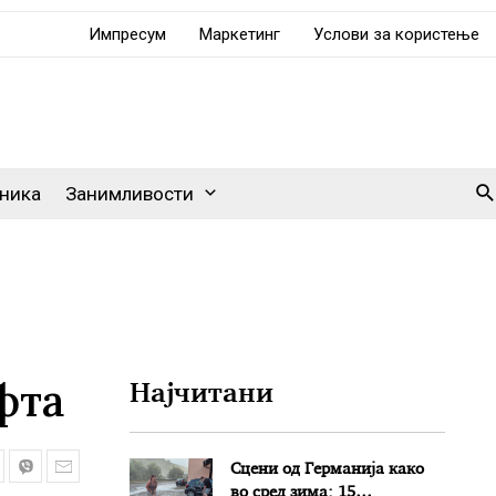
Импресум
Маркетинг
Услови за користење
Se
ника
Занимливости
фта
Најчитани
Сцени од Германија како
во сред зима: 15