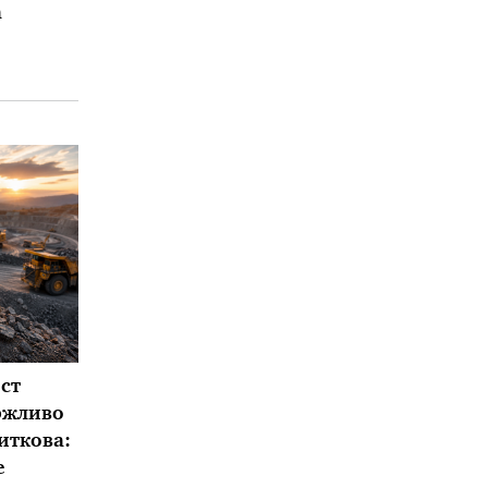
а
ст
ржливо
иткова:
е