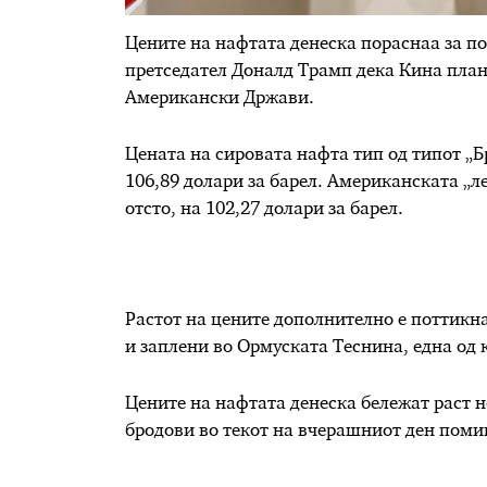
Цените на нафтата денеска пораснаа за по
претседател Доналд Трамп дека Кина план
Американски Држави.
Цената на сировата нафта тип од типот „Бр
106,89 долари за барел. Американската „ле
отсто, на 102,27 долари за барел.
Растот на цените дополнително е поттикна
и заплени во Ормуската Теснина, една од 
Цените на нафтата денеска бележат раст 
бродови во текот на вчерашниот ден поми