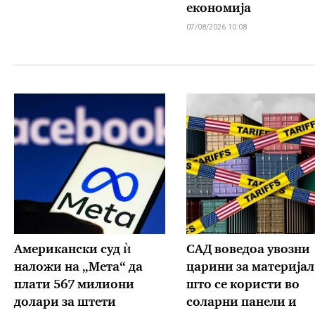
економија
07/08/2026 10:08
Американски суд ѝ
САД воведоа увозни
наложи на „Мета“ да
царини за материјал
плати 567 милиони
што се користи во
долари за штети
соларни панели и