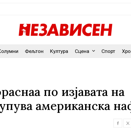
Колумни
Фељтон
Култура
Сцена
Спорт
Хро
раснаа по изјавата на
купува американска на