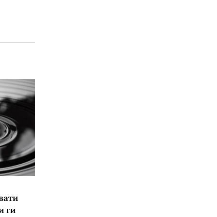
вати
и ги