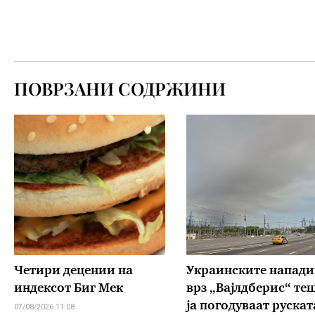
ПОВРЗАНИ СОДРЖИНИ
Четири децении на
Украинските напади
индексот Биг Мек
врз „Вајлдберис“ те
ја погодуваат рускат
07/08/2026 11:08