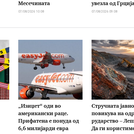
Месечината
увезла од Грциј
07/08/2026 10:08
07/08/2026 09:08
„Изиџет“ оди во
Стручната јавно
американски раце.
повикува на од
Прифатена е понуда од
рударство – Леп
6,6 милијарди евра
Да ги користим