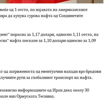
веќе од 1 отсто, по изјавата на американскиот
ира да купува сурова нафта од Соединетите
ент“ порасна за 1,17 долари, односно 1,11 отсто, на
сна“ нафта поскапе за 1,10 долари односно за 1,09
т од загриженоста од евентуачни напади врз бродови
клучните рути за глобалниот транспорт на нафта.
независно информациите од Иран дека околу 30
нале низ Ормуската Теснина.