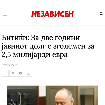
Se
Main
Menu
Битиќи: За две години
јавниот долг е зголемен за
2,5 милијарди евра
15/05/2026 09:51