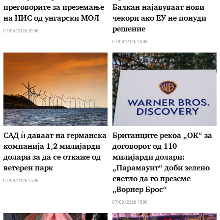
преговорите за преземање
Балкан најавуваат нови
на НИС од унгарски МОЛ
чекори ако ЕУ не понуди
решение
07/08/2026 20:08
07/08/2026 16:08
САД ѝ даваат на германска
Британците рекоа „ОК“ за
компанија 1,2 милијарди
договорот од 110
долари за да се откаже од
милијарди долари:
ветерен парк
„Парамаунт“ доби зелено
светло да го преземе
07/08/2026 15:08
„Ворнер Брос“
07/08/2026 15:08