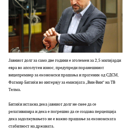
Јавниот долг за само две години е зголемен за 2,5 милијарди
евра во апсолутен износ, предупреди поранешниот
вицепремиер за економски прашања и пратеник од СДСМ,
Фатмир Битиќи во интервју за емисијата „Вин-Вин“ на ТВ
Телма.
Битиќи истакна дека јавниот долг не смее да се
релативизира и дека е погрешно да се создава перцепција
дека задолжувањето не е важно прашање за економската
стабилност на државата.