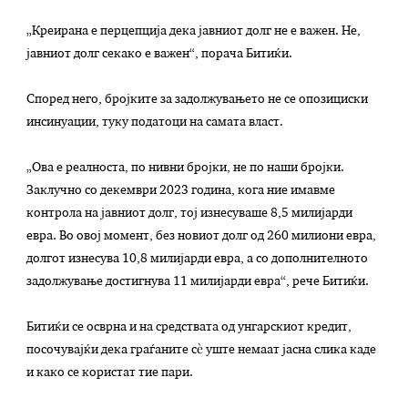
„Креирана е перцепција дека јавниот долг не е важен. Не,
јавниот долг секако е важен“, порача Битиќи.
Според него, бројките за задолжувањето не се опозициски
инсинуации, туку податоци на самата власт.
„Ова е реалноста, по нивни бројки, не по наши бројки.
Заклучно со декември 2023 година, кога ние имавме
контрола на јавниот долг, тој изнесуваше 8,5 милијарди
евра. Во овој момент, без новиот долг од 260 милиони евра,
долгот изнесува 10,8 милијарди евра, а со дополнителното
задолжување достигнува 11 милијарди евра“, рече Битиќи.
Битиќи се осврна и на средствата од унгарскиот кредит,
посочувајќи дека граѓаните сè уште немаат јасна слика каде
и како се користат тие пари.