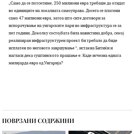
„Само да се потсетиме, 250 милиони евра требаше да отидат
во единиците на локалната самоуправа. Досега се платени
само 47 милиони евра, затоа што сите договори за
испорачување на унгарските пари во инфраструктура се за
пет години. Доколку состојбата била навистина добра, секој
реализиран инфраструктурен проект би требало да биде
исплатен по неговото завршување “, истакна Битиќи и
нагласи дека суштинското прашање е: Каде исчезна едната
милијарда евра од Унгарија?
ПОВРЗАНИ СОДРЖИНИ