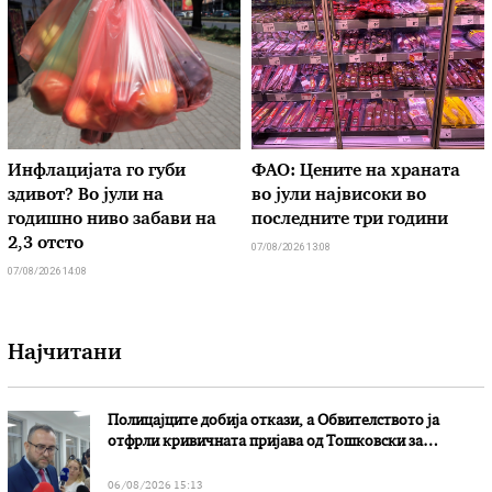
Инфлацијата го губи
ФАО: Цените на храната
здивот? Во јули на
во јули највисоки во
годишно ниво забави на
последните три години
2,3 отсто
07/08/2026 13:08
07/08/2026 14:08
Најчитани
Полицајците добија откази, а Обвителството ја
отфрли кривичната пријава од Тошковски за
наводни злоупотреби
06/08/2026 15:13