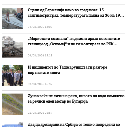
Сцени од Германија како во сред зима: 15
сантиметри град, температурата падна од 36 на 19
степени
04/08/2026 13:08
„Марковски компани“ ги демонтирала погонските
станици од „Осломеј“ и не ги монтирала во РЕК
„Битола“, стои во вештачењето на обвинителството
04/08/2026 15:15
И инцидентот во Ташмаруништa ги разгоре
партиските кавги
03/08/2026 16:37
Дунав веќе не личи на река, нивото на вода намалено
за речиси еден метар во Бугарија
02/08/2026 08:57
Двајца државјани на Србија се тешко повредени во