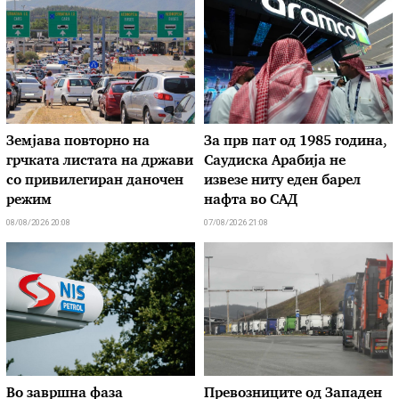
Земјава повторно на
За прв пат од 1985 година,
грчката листата на држави
Саудиска Арабија не
со привилегиран даночен
извезе ниту еден барел
режим
нафта во САД
08/08/2026 20:08
07/08/2026 21:08
Во завршна фаза
Превозниците од Западен