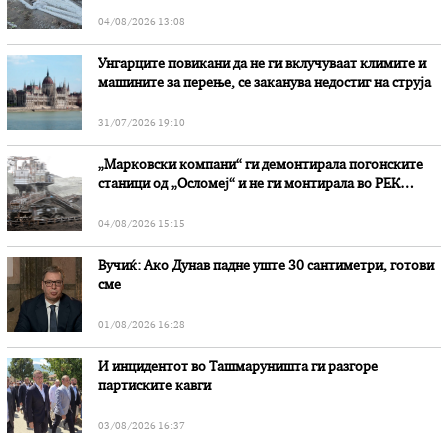
степени
04/08/2026 13:08
Унгарците повикани да не ги вклучуваат климите и
машините за перење, се заканува недостиг на струја
31/07/2026 19:10
„Марковски компани“ ги демонтирала погонските
станици од „Осломеј“ и не ги монтирала во РЕК
„Битола“, стои во вештачењето на обвинителството
04/08/2026 15:15
Вучиќ: Ако Дунав падне уште 30 сантиметри, готови
сме
01/08/2026 16:28
И инцидентот во Ташмаруништa ги разгоре
партиските кавги
03/08/2026 16:37