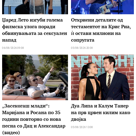
Џаред Лето изгуби голема
Откриени деталите од
филмска улога поради
тестаментот на Крис Риа,
обвинувањата за сексуален
ѝ остави милиони на
напад
сопругата
06/08/2026 09:08
05/08/2026 20:08
„Засекогаш млади“:
Дуа Липа и Калум Танер
Маријана и Росана по 35
на прв црвен килим како
години повторно со нова
двојка
песна со Дац и Александар
05/08/2026 13:08
(видео)