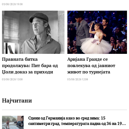
05/08/2026 19:08
Правната битка
Аријана Гранде се
продолжува: Пит бара од
повлекува од јавниот
Џоли доказ за приходи
живот по турнејата
05/08/2026 13:08
05/08/2026 12:08
Најчитани
Сцени од Германија како во сред зима: 15
сантиметри град, температурата падна од 36 на 19