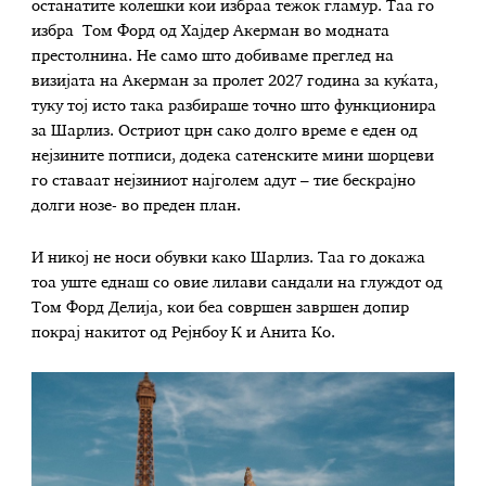
останатите колешки кои избраа тежок гламур. Таа го
избра Том Форд од Хајдер Акерман во модната
престолнина. Не само што добиваме преглед на
визијата на Акерман за пролет 2027 година за куќата,
туку тој исто така разбираше точно што функционира
за Шарлиз. Остриот црн сако долго време е еден од
нејзините потписи, додека сатенските мини шорцеви
го ставаат нејзиниот најголем адут – тие бескрајно
долги нозе- во преден план.
И никој не носи обувки како Шарлиз. Таа го докажа
тоа уште еднаш со овие лилави сандали на глуждот од
Том Форд Делија, кои беа совршен завршен допир
покрај накитот од Рејнбоу К и Анита Ко.