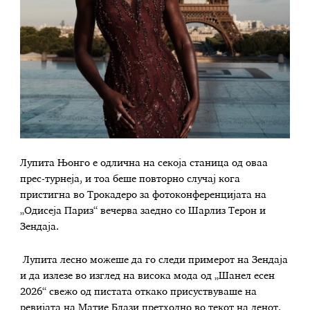
Лупита Њонго е одлична на секоја станица од оваа
прес-турнеја, и тоа беше повторно случај кога
пристигна во Трокадеро за фотоконференцијата на
„Одисеја Париз“ вечерва заедно со Шарлиз Терон и
Зендаја.
Лупита лесно можеше да го следи примерот на Зендаја
и да излезе во изглед на висока мода од „Шанел есен
2026“ свежо од пистата откако присуствуваше на
ревијата на Матие Блази претходно во текот на денот.