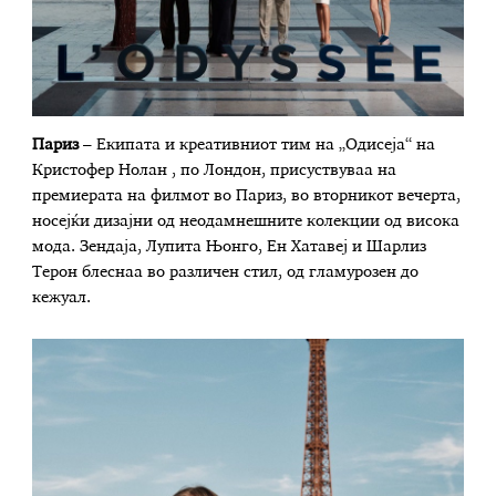
Париз
– Eкипата и креативниот тим на „Одисеја“ на
Кристофер Нолан , по Лондон, присуствуваа на
премиерата на филмот во Париз, во вторникот вечерта,
носејќи дизајни од неодамнешните колекции од висока
мода. Зендаја, Лупита Њонго, Ен Хатавеј и Шарлиз
Терон блеснаа во различен стил, од гламурозен до
кежуал.