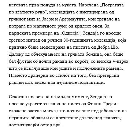
неговата прва понуда за куќата. Наречена „Потрагата
по златното руно“, колекцијата е инспирирана од
грчкиот мит за Јасон и Аргонаутите, кои тргнале на
потрага по магичното руно од крилест овен. За
париската премиера на „Одисеја“, Зендаја го носеше
третиот изглед од речиси 30-годишната колекција, која
првично беше моделирана на пистата од Дебра Шо.
Далеку од облекувањето на грчката божица, ова беше
бел фустан со долги ракави во корсет, со висока V-изрез
што се искачуваше кон ушите и подложените рамена.
Наместо драперии во стилот на тога, беа претерани
ракави што висеа над нејзините подлактици.
Секогаш посветена на моден момент, Зендаја го
носеше украсот за глава на писта од Филип Трејси –
сложена златна маска што почнуваше под јаболката на
нејзините образи и се протегаше далеку над главата,
достигнувајќи остар врв.