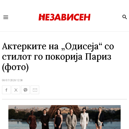
Se
Main
Menu
Актерките на „Одисеја“ со
стилот го покорија Париз
(фото)
08/07/2026 12:38