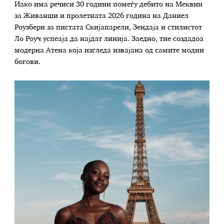
Иако има речиси 30 години помеѓу дебито на Меквин
за Живанши и пролетната 2026 година на Даниел
Роузбери за пистата Скијапарели, Зендаја и стилистот
Ло Роуч успеаја да најдат линија. Заедно, тие создадоа
модерна Атена која изгледа извајана од самите модни
богови.