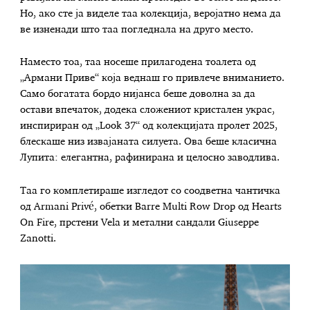
Но, ако сте ја виделе таа колекција, веројатно нема да
ве изненади што таа погледнала на друго место.
Наместо тоа, таа носеше прилагодена тоалета од
„Армани Приве“ која веднаш го привлече вниманието.
Само богатата бордо нијанса беше доволна за да
остави впечаток, додека сложениот кристален украс,
инспириран од „Look 37“ од колекцијата пролет 2025,
блескаше низ извајаната силуета. Ова беше класична
Лупита: елегантна, рафинирана и целосно заводлива.
Таа го комплетираше изгледот со соодветна чантичка
од Armani Privé, обетки Barre Multi Row Drop од Hearts
On Fire, прстени Vela и метални сандали Giuseppe
Zanotti.