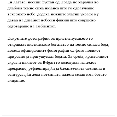
Ен Хатавеј носеше фустан од Прада по нарачка во
длабока темно сина нијанса што го одразуваше
вечерното небо, додека нежните златни украси му
даваа на дизајнот небесен финиш што совршено
одговараше на амбиентот.
Искрените фотографии од пристигнувањето го
откриваат вистинското богатство на темно сината боја,
додека официјалните фотографии од фото-повикот
природно ја пригушуваат бојата. За среќа, кристалниот
украс и накитот од Bvlgari го доловуваа изгледот
прекрасно, рефлектирајќи ја бледнеечката светлина и
осигурувајќи дека потемната палета сепак има богато
влијание.