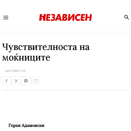
Se
Main
Menu
Чувствителноста на
моќниците
22/07/2018 11:41
Горан Адамовски