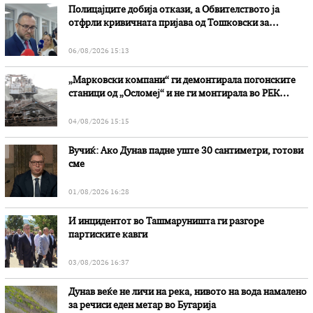
Полицајците добија откази, а Обвителството ја
отфрли кривичната пријава од Тошковски за
наводни злоупотреби
06/08/2026 15:13
„Марковски компани“ ги демонтирала погонските
станици од „Осломеј“ и не ги монтирала во РЕК
„Битола“, стои во вештачењето на обвинителството
04/08/2026 15:15
Вучиќ: Ако Дунав падне уште 30 сантиметри, готови
сме
01/08/2026 16:28
И инцидентот во Ташмаруништa ги разгоре
партиските кавги
03/08/2026 16:37
Дунав веќе не личи на река, нивото на вода намалено
за речиси еден метар во Бугарија