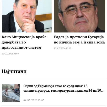
Како Мицкоски ја враќа
Радев ја претвори Бугарија
довербата во
во ничија земја и сива зона
правосудниот систем
15/07/2026 12:07
20/07/2026 08:07
Најчитани
Сцени од Германија како во сред зима: 15
сантиметри град, температурата падна од 36 на 19
степени
04/08/2026 13:08