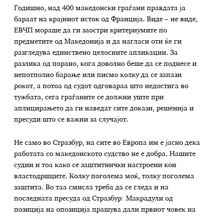
Годишно, над 400 македонски граѓани правдата ја
бараат на крајниот исток од Франција. Виде – не виде,
ЕВЧП мораше да ги заостри критериумите по
предметите од Македонија и да нагласи оти ќе ги
разгледува единствено целосните апликации. За
разлика од порано, кога доволно беше да се поднесе и
непотполно барање или писмо колку да се запази
рокот, а потоа од судот одговараа што недостига во
тужбата, сега граѓаните се должни уште при
аплицирањето да ги наведат сите докази, решенија и
пресуди што се важни за случајот.
Не само во Стразбур, на сите во Европа им е јасно дека
работата со македонското судство не е добра. Нашите
судии и тоа како се заштитнички настроени кон
властодршците. Колку поголема моќ, толку поголема
заштита. Во таа смисла треба да се гледа и на
последната пресуда од Стразбур: Макрадули од
позиција на опозиција прашува дали првиот човек на