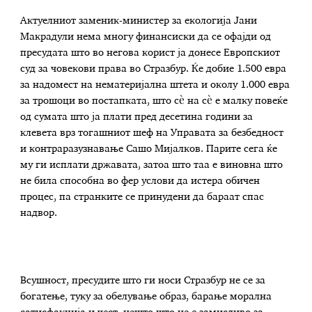
Актуелниот заменик-министер за екологија Јани
Макрадули нема многу финансиски да се офајди од
пресудата што во негова корист ја донесе Европскиот
суд за човекови права во Стразбур. Ќе добие 1.500 евра
за надомест на нематеријална штета и околу 1.000 евра
за трошоци во постапката, што сè на сè е малку повеќе
од сумата што ја плати пред десетина години за
клевета врз тогашниот шеф на Управата за безбедност
и контраразузнавање Сашо Мијалков. Парите сега ќе
му ги исплати државата, затоа што таа е виновна што
не била способна во фер услови да истера обичен
процес, па странките се принудени да бараат спас
надвор.
Всушност, пресудите што ги носи Стразбур не се за
богатење, туку за обелување образ, барање морална