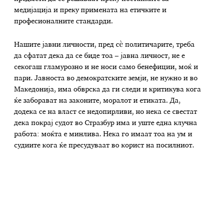
медијација и преку примената на етичките и
професионалните стандарди.
Нашите јавни личности, пред сè политичарите, треба
да сфатат дека да се биде тоа – јавна личност, не е
секогаш гламурозно и не носи само бенефиции, моќ и
пари. Јавноста во демократските земји, не нужно и во
Македонија, има обврска да ги следи и критикува кога
ќе заборават на законите, моралот и етиката. Да,
додека се на власт се недопирливи, но нека се свестат
дека покрај судот во Стразбур има и уште една клучна
работа: моќта е минлива. Нека го имаат тоа на ум и
судиите кога ќе пресудуваат во корист на посилниот.