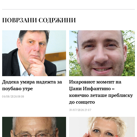
ПОВРЗАНИ СОДРЖИНИ
Додека умира надежта за
Икаровиот момент на
поубаво утре
Џани Инфантино –
конечно леташе преблиску
06/08/2026 08:08
до сонцето
31/07/2026 21:07