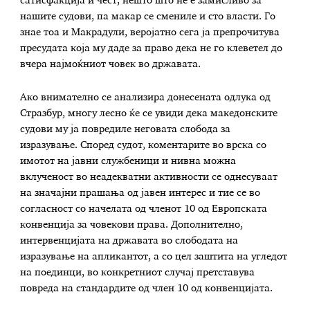
сатисфакција и чест, нешто што не е замисливо за
нашите судови, па макар се смениле и сто власти. Го
знае тоа и Макрадули, веројатно сега ја препрочитува
пресудата која му даде за право дека не го клеветел до
вчера најмоќниот човек во државата.
Ако внимателно се анализира донесената одлука од
Стразбур, многу лесно ќе се увиди дека македонските
судови му ја повредиле неговата слобода за
изразување. Според судот, коментарите во врска со
имотот на јавни службеници и нивна можна
вклученост во неадекватни активности се однесуваат
на значајни прашања од јавен интерес и тие се во
согласност со начелата од членот 10 од Европската
конвенција за човекови права. Дополнително,
интервенцијата на државата во слободата на
изразување на апликантот, а со цел заштита на угледот
на поединци, во конкретниот случај претставува
повреда на стандардите од член 10 од конвенцијата.