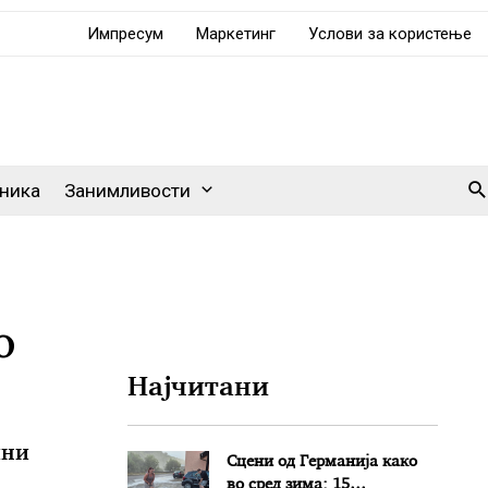
Импресум
Маркетинг
Услови за користење
Se
ника
Занимливости
о
Најчитани
ини
Сцени од Германија како
во сред зима: 15