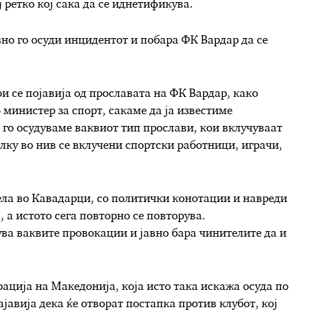
ј ретко кој сака да се иднетификува.
вно го осуди инцидентот и побара ФК Вардар да се
 се појавија од прославата на ФК Вардар, како
 министер за спорт, сакаме да ја известиме
го осудуваме ваквиот тип прослави, кои вклучуваат
олку во нив се вклучени спортски работници, играчи,
ла во Кавадарци, со политички конотации и навреди
 а истото сега повторно се повторува.
ува ваквите провокации и јавно бара чинителите да и
рација на Македонија, која исто така искажа осуда по
јавија дека ќе отворат постапка против клубот, кој