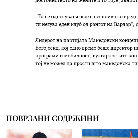
достоинството на жените и го труе јавниот
„Тоа е однесување кое е неспоиво со вредн
ги негува еден клуб од рангот на Вардар“, 
Лидерот на партијата Македонски концеп
Богојески, кој едно време беше директор 
програми и мобилност, вулгарностите кон
тој не можел да прости што македонска тит
ПОВРЗАНИ СОДРЖИНИ