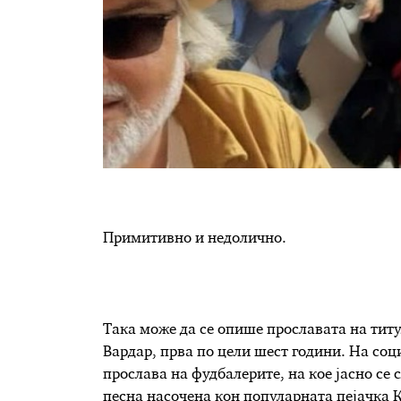
Примитивно и недолично.
Така може да се опише прославата на тит
Вардар, прва по цели шест години. На соц
прослава на фудбалерите, на кое јасно се
песна насочена кон популарната пејачка К