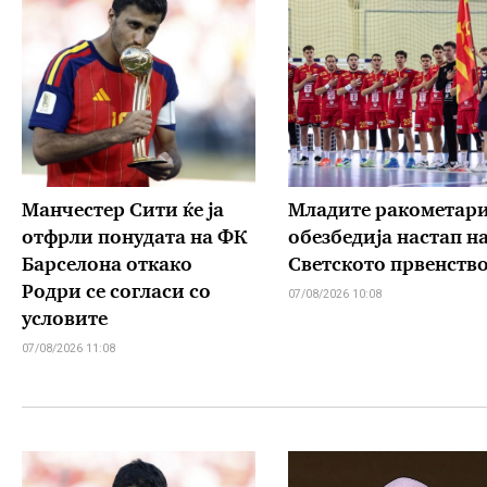
Манчестер Сити ќе ја
Младите ракометар
отфрли понудата на ФК
обезбедија настап н
Барселона откако
Светското првенств
Родри се согласи со
07/08/2026 10:08
условите
07/08/2026 11:08