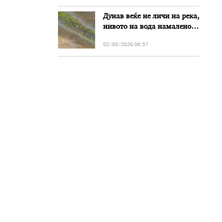
Дунав веќе не личи на река,
нивото на вода намалено
за речиси еден метар во
02/08/2026 08:57
Бугарија