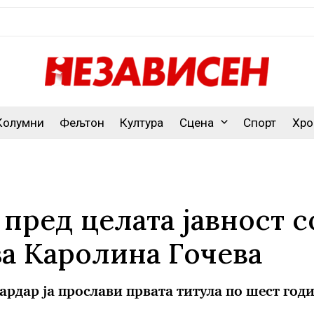
Колумни
Фељтон
Култура
Сцена
Спорт
Хро
пред целата јавност с
за Каролина Гочева
ардар ја прослави првата титула по шест год