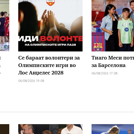
и
Се бараат волонтери за
Тиаго Меси по
а
Олимписките игри во
за Барселона
о
Лос Анџелес 2028
06/08/2026 17:08
06/08/2026 19:08