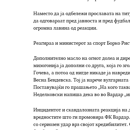
Наместо да ја одбележи прославата на тит
да одговараат пред јавноста и пред фудба
огромна лавина од реакции.
Реагираа и министерот за спорт Борко Ри
Дополнително масло на огнот долеа и дир
мизогонија ја дополни со друга, која го з
Гочева, а потоа од нигде никаде ја навре
Весна Бендевска. Тој ја нарече вулгарнат
Поставувајќи го прашањето „На кого таква
Неделковски напиша дека во во Вардар „иг
Инцидентот и скандалозната реакција на 
вредностите што ги промовира ФК Вардар. 
со сериозен удар врз својот кредибилитет.