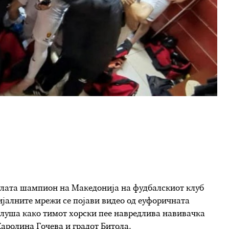
улата шампион на Македонија на фудбалскиот клуб
ијалните мрежи се појави видео од еуфоричната
 слуша како тимот хорски пее навредлива навивачка
аролина Гочева и градот Битола.