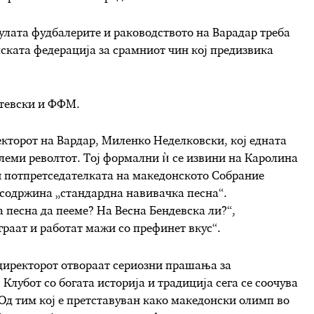
улата фудбалерите и раководството на Варадар треба
лската федерација за срамниот чин кој предизвика
стевски и ФФМ.
екторот на Вардар, Миленко Неделковски, кој едната
големи револтот. Тој формални ѝ се извини на Каролина
ди потпретседателката на македонското Собрание
а содржина „стандардна навивачка песна“.
 песна да пееме? На Весна Бендевска ли?“,
раат и работат мажи со префинет вкус“.
директорот отвораат сериозни прашања за
Клубот со богата историја и традиција сега се соочува
 Од тим кој е претставуван како македонски олимп во