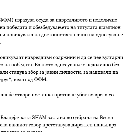
ФФМ) изразува осуда за навредливото и недолично
на победата и обезбедувањето на титулата шампион
 и повикувала на достоинствен начин на однесување
.
повикуваат навредливи содржини и да се пее вулгарни
о на победата. Ваквото однесување е недолично без
дали станува збор за јавни личности, за навивачи на
 друг“, велат од ФФМ.
ш ќе отвори постапка против клубот во врска со
Владејачката ЗНАМ застана во одбрана на Весна
дека ваквиот говор претставува директен напад врз