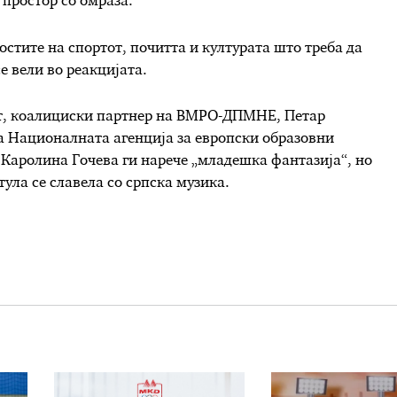
 простор со омраза.
остите на спортот, почитта и културата што треба да
се вели во реакцијата.
т, коалициски партнер на ВМРО-ДПМНЕ, Петар
на Националната агенција за европски образовни
 Каролина Гочева ги нарече „младешка фантазија“, но
ула се славела со српска музика.