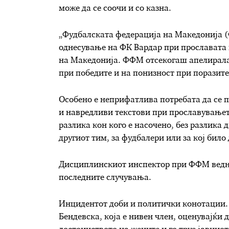
може да се соочи и со казна.
„Фудбалската федерација на Македонија (
однесување на ФК Вардар при прославата 
на Македонија. ФФМ отсекогаш апелирала
при победите и на понизност при поразите
Особено е неприфатлива потребата да се 
и навредливи текстови при прославувањет
разлика кон кого е насочено, без разлика 
другиот тим, за фудбалери или за кој било
Дисциплинскиот инспектор при ФФМ ведна
последните случувања.
Инцидентот доби и политички конотации. 
Бендевска, која е нивен член, оценувајќи 