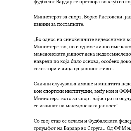
фудбалот Вардар се претвора во клуб со ко
Министерот за спорт, Борко Ристовски, ја
извини за постапките.
„Во однос на синоќешните видеоснимки кои
Министерство, но и од мое лично име како
македонската јавност дека недвосмислено 
навреди по која било основа, особено док
селектори и лица од јавниот живот.
Слични случувања имаше и минатата неде
кон спортски институции, меѓу кои и ФФМ,
Министерството за спорт најостро ги осуд
се извинат на македонската јавност“.
Со свој став се огласи и Фудбалската феде
триумфот на Вардар во Струга.. Од ФФМ на