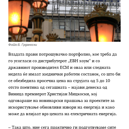
Фото:Б. Грданоски
Владата прави потрошувачко портфолио, кое треба да
го усогласи со дистрибутерот „ЕВН хоум“ и со
државниот производител ЕСМ и оваа или следната
недела ќе имаат заеднички работен состанок, со што би
се обезбедила просечна цена на струјата од 5 до 10
отсто поевтина од сегашната – најави денеска од
Виница премиерот Христијан Мицкоски, кој
одговараше на новинарски прашања за проектите за
искористување обновливи извори на енергија и како
може да влијаат врз цената на електричната енергија.
– Така што, ние сега практично ги подготвуваме сите