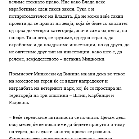
велиме стекнато право. Ние како Влада веќе
изработивме еден таков закон. Тука е и
потпретседателот на Владата. Да не може веќе такви
проекти да се прават на земја, која ќе биде со квалитет
од прва до четврта категорија, значи само од петта, па
нагоре. Така што, се трудиме, од една страна, да
охрабриме и да поддржиме инвестиции, но од друга, да
не оштетиме друг тип на инвестиции, како што е, да
речеме, земјоделството – истакна Мицкоски.
Премиерот Мицкоски од Виница најави дека во текот
на месецот на терен ќе се видат напредокот и
изградбата на ветерниот парк, кој ќе се простира на
територија на три општини – Штип, Карбинци и
Радовиш.
– Веќе теренските активности се почнати. Ценам дека
овој месец ќе ве поканиме да бидете присутни и таму
на терен, да гледате како тој проект се развива.
Финансиската конструкција е завршена, речиси