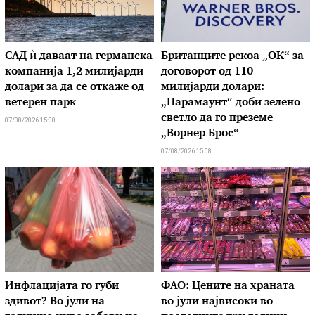
САД ѝ даваат на германска
Британците рекоа „ОК“ за
компанија 1,2 милијарди
договорот од 110
долари за да се откаже од
милијарди долари:
ветерен парк
„Парамаунт“ доби зелено
светло да го преземе
07/08/2026 15:08
„Ворнер Брос“
07/08/2026 15:08
Инфлацијата го губи
ФАО: Цените на храната
здивот? Во јули на
во јули највисоки во