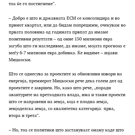
тоа ќе го постигнеме“.
– Добро е што и државната ЕСМ се консолидира и во
првиот квартал, или да бидам попрецизен, очекувам во
првата половина од годината првпат да имаме
позитивни резултати – од оние 150 милиони евра
загуба што ги наследивме, да имаме, мојата прогноза е
меѓу 6-7 милиони евра добивка. Ќе видиме – изјави
Мицкоски.
Што се однесува за проектите за обновливи извори на
енергија, премиерот Мицкоски рече дека голем дел од
проектите е завршен. Но, како што рече, „поради
авантурите на претходната влада, има и такви проекти
што се направени на земја, која е плодна земја,
земјоделска земја, со квалитетна категорија: прва,
втора и трета“.
– Но, тоа се политики што застануваат онаму каде што