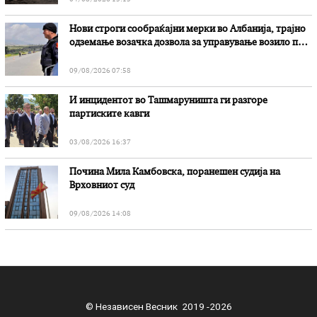
Нови строги сообраќајни мерки во Aлбанија, трајно
одземање возачка дозвола за управување возило под
дејство на алкохол и големи парични казни
09/08/2026 07:58
И инцидентот во Ташмаруништa ги разгоре
партиските кавги
03/08/2026 16:37
Почина Мила Камбовска, поранешен судија на
Врховниот суд
09/08/2026 14:08
© Независен Весник 2019 -2026