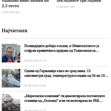
годишно ниво забави на
последните три години
2,3 отсто
07/08/2026 13:08
07/08/2026 14:08
Најчитани
Полицајците добија откази, а Обвителството ја
отфрли кривичната пријава од Тошковски за
наводни злоупотреби
06/08/2026 15:13
Сцени од Германија како во сред зима: 15
сантиметри град, температурата падна од 36 на 19
степени
04/08/2026 13:08
„Марковски компани“ ги демонтирала погонските
станици од „Осломеј“ и не ги монтирала во РЕК
„Битола“, стои во вештачењето на обвинителството
04/08/2026 15:15