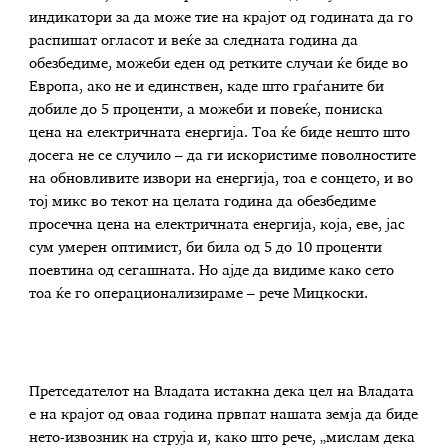
индикатори за да може тие на крајот од годината да го
распишат огласот и веќе за следната година да
обезбедиме, можеби еден од ретките случаи ќе биде во
Европа, ако не и единствен, каде што граѓаните би
добиле до 5 проценти, а можеби и повеќе, пониска
цена на електричната енергија. Тоа ќе биде нешто што
досега не се случило – да ги искористиме поволностите
на обновливите извори на енергија, тоа е сонцето, и во
тој микс во текот на целата година да обезбедиме
просечна цена на електричната енергија, која, еве, јас
сум умерен оптимист, би била од 5 до 10 проценти
поевтина од сегашната. Но ајде да видиме како сето
тоа ќе го операционализираме – рече Мицкоски.
Претседателот на Владата истакна дека цел на Владата
е на крајот од оваа година првпат нашата земја да биде
нето-извозник на струја и, како што рече, „мислам дека