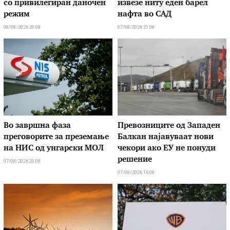
со привилегиран даночен
извезе ниту еден барел
режим
нафта во САД
08/08/2026 20:08
07/08/2026 21:08
Во завршна фаза
Превозниците од Западен
преговорите за преземање
Балкан најавуваат нови
на НИС од унгарски МОЛ
чекори ако ЕУ не понуди
решение
07/08/2026 20:08
07/08/2026 16:08