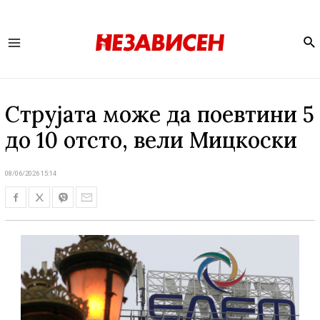
Se
Main
Menu
Струјата може да поевтини 5
до 10 отсто, вели Мицкоски
08/06/2026 15:14