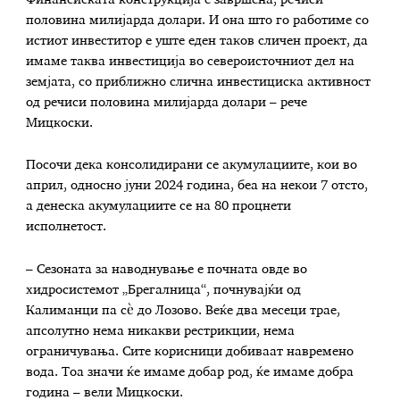
половина милијарда долари. И она што го работиме со
истиот инвеститор е уште еден таков сличен проект, да
имаме таква инвестиција во североисточниот дел на
земјата, со приближно слична инвестициска активност
од речиси половина милијарда долари – рече
Мицкоски.
Посочи дека ​консолидирани се акумулациите, кои во
април, односно јуни 2024 година, беа на некои 7 отсто,
а денеска акумулациите се на 80 процнети
исполнетост.
– Сезоната за наводнување е почната овде во
хидросистемот „Брегалница“, почнувајќи од
Калиманци па сѐ до Лозово. Веќе два месеци трае,
апсолутно нема никакви рестрикции, нема
ограничувања. Сите корисници добиваат навремено
вода. Тоа значи ќе имаме добар род, ќе имаме добра
година – вели Мицкоски.