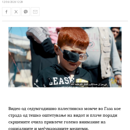
12/06/2026 12:28
Видео од седумгодишно палестинско момче во Газа кое
страда од тешко оштетување на видот и плаче поради
скршените очила привлече големо внимание на
социјалните и меѓународните медиуми.