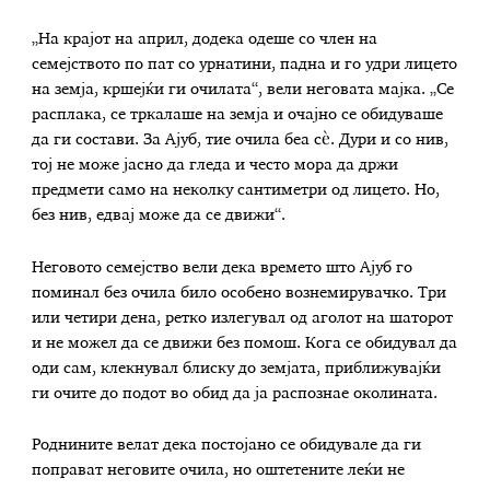
„На крајот на април, додека одеше со член на
семејството по пат со урнатини, падна и го удри лицето
на земја, кршејќи ги очилата“, вели неговата мајка. „Се
расплака, се тркалаше на земја и очајно се обидуваше
да ги состави. За Ајуб, тие очила беа сè. Дури и со нив,
тој не може јасно да гледа и често мора да држи
предмети само на неколку сантиметри од лицето. Но,
без нив, едвај може да се движи“.
Неговото семејство вели дека времето што Ајуб го
поминал без очила било особено вознемирувачко. Три
или четири дена, ретко излегувал од аголот на шаторот
и не можел да се движи без помош. Кога се обидувал да
оди сам, клекнувал блиску до земјата, приближувајќи
ги очите до подот во обид да ја распознае околината.
Роднините велат дека постојано се обидувале да ги
поправат неговите очила, но оштетените леќи не