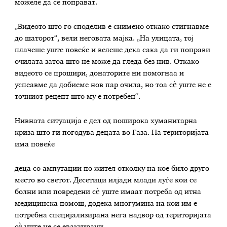
можеле да се поправат.
„Видеото што го споделив е снимено откако стигнавме
до шаторот“, вели неговата мајка. „На улицата, тој
плачеше уште повеќе и велеше дека сака да ги поправи
очилата затоа што не може да гледа без нив. Откако
видеото се прошири, донаторите ни помогнаа и
успеавме да добиеме нов пар очила, но тоа сè уште не е
точниот рецепт што му е потребен“.
Нивната ситуација е дел од поширока хуманитарна
криза што ги погодува децата во Газа. На територијата
има повеќе
деца со ампутации по жител отколку на кое било друго
место во светот. Десетици илјади млади луѓе кои се
болни или повредени сè уште имаат потреба од итна
медицинска помош, додека многумина на кои им е
потребна специјализирана нега надвор од територијата
сè уште не се евакуирани.