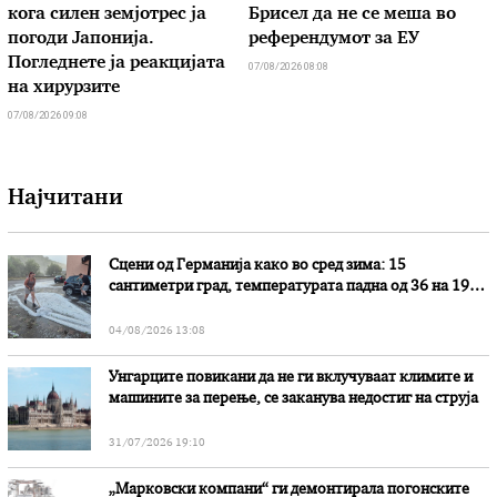
кога силен земјотрес ја
Брисел да не се меша во
погоди Јапонија.
референдумот за ЕУ
Погледнете ја реакцијата
07/08/2026 08:08
на хирурзите
07/08/2026 09:08
Најчитани
Сцени од Германија како во сред зима: 15
сантиметри град, температурата падна од 36 на 19
степени
04/08/2026 13:08
Унгарците повикани да не ги вклучуваат климите и
машините за перење, се заканува недостиг на струја
31/07/2026 19:10
„Марковски компани“ ги демонтирала погонските