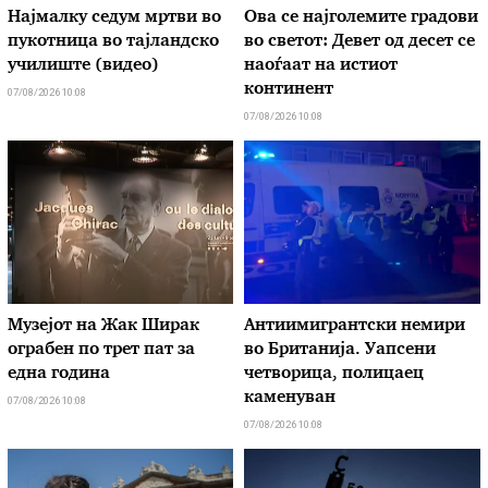
Најмалку седум мртви во
Ова се најголемите градови
пукотница во тајландско
во светот: Девет од десет се
училиште (видео)
наоѓаат на истиот
континент
07/08/2026 10:08
07/08/2026 10:08
Музејот на Жак Ширак
Антиимигрантски немири
ограбен по трет пат за
во Британија. Уапсени
една година
четворица, полицаец
каменуван
07/08/2026 10:08
07/08/2026 10:08