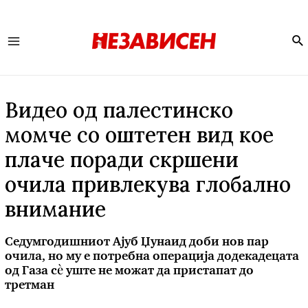
Se
Main
Menu
Видео од палестинско
момче со оштетен вид кое
плаче поради скршени
очила привлекува глобално
внимание
Седумгодишниот Ајуб Џунаид доби нов пар
очила, но му е потребна операција додекадецата
од Газа сè уште не можат да пристапат до
третман