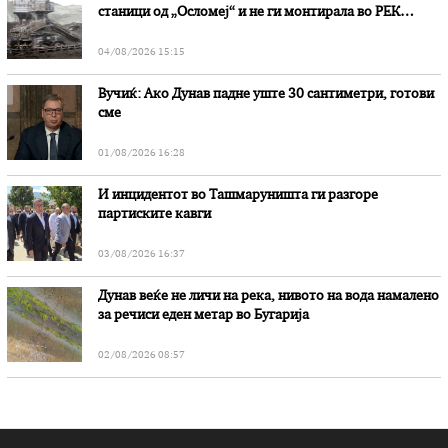
станици од „Осломеј“ и не ги монтирала во РЕК
„Битола“, стои во вештачењето на обвинителството
04/08/2026 15:15
Вучиќ: Ако Дунав падне уште 30 сантиметри, готови
сме
01/08/2026 16:28
И инцидентот во Ташмаруништa ги разгоре
партиските кавги
03/08/2026 16:37
Дунав веќе не личи на река, нивото на вода намалено
за речиси еден метар во Бугарија
02/08/2026 08:57