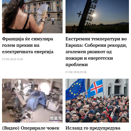
Франција ќе симулира
Екстремни температури во
голем прекин на
Европа: Соборени рекорди,
електричната енергија
зголемен ризикот од
пожари и енергетски
07/08/2026 10:08
проблеми
07/08/2026 09:08
(Видео) Оперирале човек
Исланд го предупредува