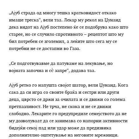
„Ајуб страда од многу тешка кратковидост откако
имаше треска“, вели таа. Лекар му рекол на Џунаид
дека видот на Ајуб постепено ќе се подобрува како што
старее, но се случило спротивното – рецептот што му
бил потребен се зголемил, а леќите што сега му се
потребни не се достапни во Газа.
„Се подготвувавме да патуваме на лекување, но
војната започна и сè запре“, додава таа.
Ајуб ретко го напушта својот шатор, вели Џунаид. Кога
сака да си игра со своите браќа и сестри или други
деца, цврсто се држи за очилата и се движи со голема
претпазливост. Не трча, не скока и не се движи
слободно. Лекарите го предупредиле семејството да не
му дозволуваат да се занимава со напорни активности
бидејќи секој пад или удар може да предизвика
дополнително оштетување на неговите мрежници.