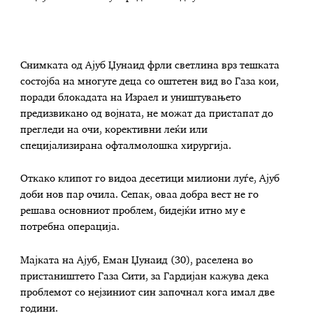
Снимката од Ајуб Џунаид фрли светлина врз тешката
состојба на многуте деца со оштетен вид во Газа кои,
поради блокадата на Израел и уништувањето
предизвикано од војната, не можат да пристапат до
прегледи на очи, корективни леќи или
специјализирана офталмолошка хирургија.
Откако клипот го видоа десетици милиони луѓе, Ајуб
доби нов пар очила. Сепак, оваа добра вест не го
решава основниот проблем, бидејќи итно му е
потребна операција.
Мајката на Ајуб, Еман Џунаид (30), раселена во
пристаништето Газа Сити, за Гардијан кажува дека
проблемот со нејзиниот син започнал кога имал две
години.