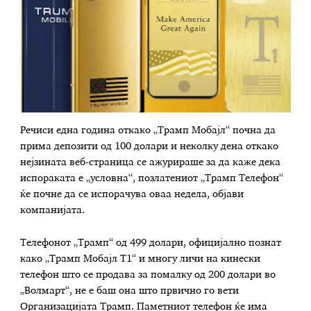
Речиси една година откако „Трамп Мобајл“ почна да
прима депозити од 100 долари и неколку дена откако
нејзината веб-страница се ажурираше за да каже дека
испораката е „условна“, позлатениот „Трамп Телефон“
ќе почне да се испорачува оваа недела, објави
компанијата.
Телефонот „Трамп“ од 499 долари, официјално познат
како „Трамп Мобајл Т1“ и многу личи на кинески
телефон што се продава за помалку од 200 долари во
„Волмарт“, не е баш она што првично го вети
Организацијата Трамп. Паметниот телефон ќе има