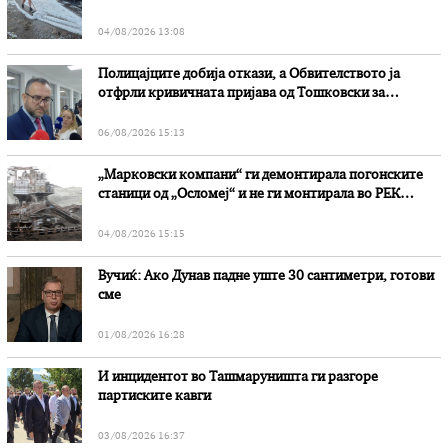
степени
04/08/2026 13:08
Полицајците добија откази, а Обвителството ја
отфрли кривичната пријава од Тошковски за
наводни злоупотреби
06/08/2026 15:13
„Марковски компани“ ги демонтирала погонските
станици од „Осломеј“ и не ги монтирала во РЕК
„Битола“, стои во вештачењето на обвинителството
04/08/2026 15:15
Вучиќ: Ако Дунав падне уште 30 сантиметри, готови
сме
01/08/2026 16:28
И инцидентот во Ташмаруништa ги разгоре
партиските кавги
03/08/2026 16:37