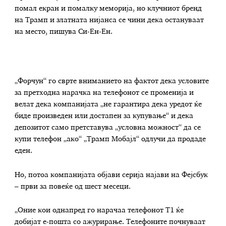
помал екран и помалку меморија, но клучниот бренд
на Трамп и златната нијанса се чини дека остануваат
на место, пишува Си-Ен-Ен.
„Форчун“ го сврте вниманието на фактот дека условите
за претходна нарачка на телефонот се променија и
велат дека компанијата „не гарантира дека уредот ќе
биде произведен или достапен за купување“ и дека
депозитот само претставува „условна можност“ да се
купи телефон „ако“ „Трамп Мобајл“ одлучи да продаде
еден.
Но, потоа компанијата објави серија најави на Фејсбук
– први за повеќе од шест месеци.
„Оние кои однапред го нарачаа телефонот T1 ќе
добијат е-пошта со ажурирање. Телефоните почнуваат