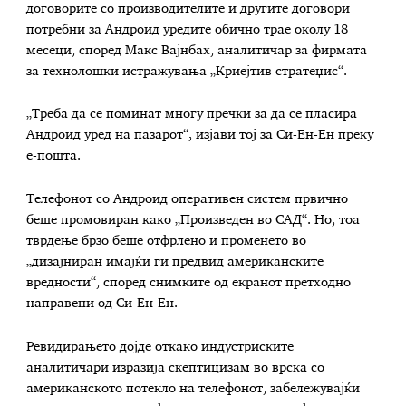
договорите со производителите и другите договори
потребни за Андроид уредите обично трае околу 18
месеци, според Макс Вајнбах, аналитичар за фирмата
за технолошки истражувања „Криејтив стратеџис“.
„Треба да се поминат многу пречки за да се пласира
Андроид уред на пазарот“, изјави тој за Си-Ен-Ен преку
е-пошта.
Телефонот со Андроид оперативен систем првично
беше промовиран како „Произведен во САД“. Но, тоа
тврдење брзо беше отфрлено и променето во
„дизајниран имајќи ги предвид американските
вредности“, според снимките од екранот претходно
направени од Си-Ен-Ен.
Ревидирањето дојде откако индустриските
аналитичари изразија скептицизам во врска со
американското потекло на телефонот, забележувајќи