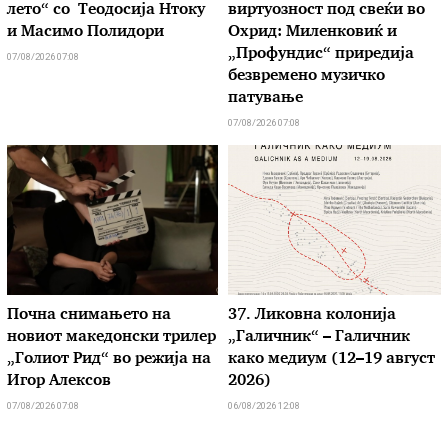
лето“ со Теодосија Нтоку
виртуозност под свеќи во
и Масимо Полидори
Охрид: Миленковиќ и
„Профундис“ приредија
07/08/2026 07:08
безвремено музичко
патување
07/08/2026 07:08
Почна снимањето на
37. Ликовна колонија
новиот македонски трилер
„Галичник“ – Галичник
„Голиот Рид“ во режија на
како медиум (12–19 август
Игор Алексов
2026)
07/08/2026 07:08
06/08/2026 12:08