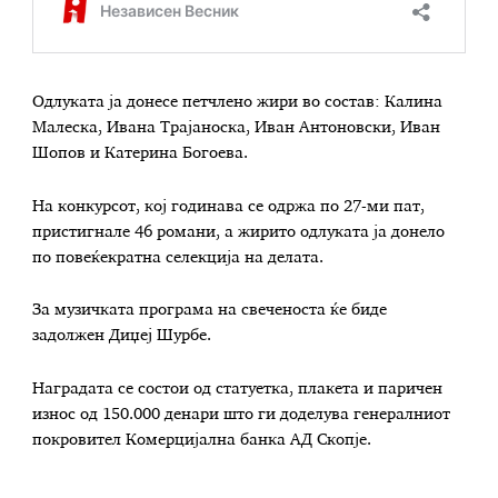
Одлуката ја донесе петчлено жири во состав:
Калина
Малеска
,
Ивана Трајаноска
,
Иван Антоновски
,
Иван
Шопов
и
Катерина Богоева
.
На конкурсот, кој годинава се одржа по 27-ми пат,
пристигнале 46 романи, а жирито одлуката ја донело
по повеќекратна селекција на делата.
За музичката програма на свеченоста ќе биде
задолжен
Диџеј Шурбе
.
Наградата се состои од статуетка, плакета и паричен
износ од 150.000 денари што ги доделува генералниот
покровител
Комерцијална банка АД Скопје.