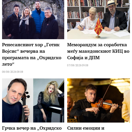
Ренесансниот хор „Готик
Меморандум за соработка
Војсис“ вечерва на
меѓу македонскиот КИЦ во
програмата на „Охридско
Софија и ДПМ
лето“
07/08/2026 09:08
08/08/2026 08:08
Грчка вечер на „Охридско
Силни емоции и