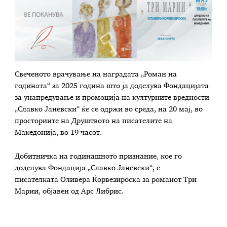
Свеченото врачување на наградата „Роман на
годината“ за 2025 година што ја доделува Фондацијата
за унапредување и промоција на културните вредности
„Славко Јаневски“ ќе се одржи во среда, на 20 мај, во
просториите на Друштвото на писателите на
Македонија, во 19 часот.
Добитничка на годинашното признание, кое го
доделува
Фондација „Славко Јаневски“
, е
писателката
Оливера Ќорвезироска
за романот
Три
Марии
, објавен од
Арс Либрис
.