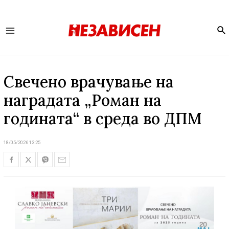
Se
Main
Menu
Свечено врачување на
наградата „Роман на
годината“ в среда во ДПМ
18/05/2026 13:25