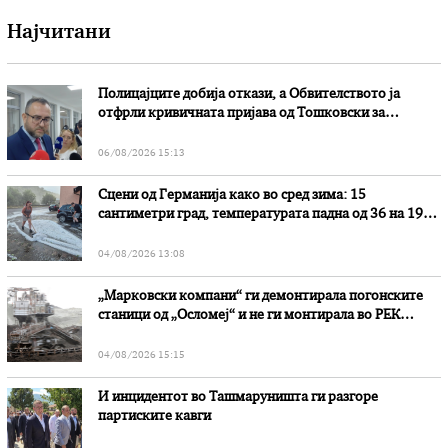
Најчитани
Полицајците добија откази, а Обвителството ја
отфрли кривичната пријава од Тошковски за
наводни злоупотреби
06/08/2026 15:13
Сцени од Германија како во сред зима: 15
сантиметри град, температурата падна од 36 на 19
степени
04/08/2026 13:08
„Марковски компани“ ги демонтирала погонските
станици од „Осломеј“ и не ги монтирала во РЕК
„Битола“, стои во вештачењето на обвинителството
04/08/2026 15:15
И инцидентот во Ташмаруништa ги разгоре
партиските кавги