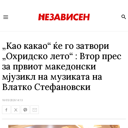
Se
Main
Menu
„Као какао“ ќе го затвори
„Охридско лето“ : Втор прес
за првиот македонски
мјузикл на музиката на
Влатко Стефановски
18/05/2026 14:13