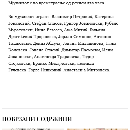
Мјузиклот е во времетраење од речиси два часа.
Во мјузиклот играат: Владимир Петровиќ
,
Катерина
Јовановиќ
,
Стефан Спасов
,
Григор Јовановски
,
Рубенс
Муратовски
,
Нина Елзесер
,
Ања Митиќ
,
Биљана
Драгиќевиќ Пројковска
,
Јордан Симонов
,
Антонио
Ташковски
,
Дениз Абдула
,
Јована Миладинова
,
Тања
Кочовска
,
Јована Спасиќ
,
Димитар Паскоски
,
Илин
Јовановски, Анастасија Трајковска
,
Тодор
Стојковски
,
Бранко Михајловски
,
Леонида
Гулевска
,
Ѓорге Нешковиќ
,
Анастасија Митровска.
ПОВРЗАНИ СОДРЖИНИ