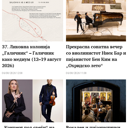
37. Ликовна колонија
Прекрасна сонатна вечер
„Галичник“ – Галичник
со виолинистот Ниек Бар и
како медиум (12–19 август
пијанистот Бен Ким на
2026)
„Охридско лето“
06/08/2026 12:08
06/08/2026 11:08