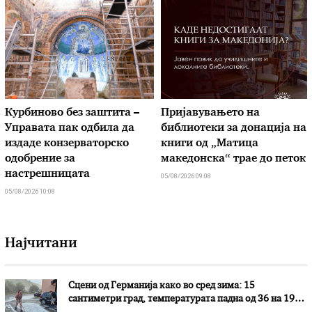
Курбиново без заштита –
Пријавувањето на
Управата пак одбила да
библиотеки за донација на
издаде конзерваторско
книги од „Матица
одобрение за
македонска“ трае до петок
настрешницата
05/08/2026 09:08
05/08/2026 10:08
Најчитани
Сцени од Германија како во сред зима: 15
сантиметри град, температурата падна од 36 на 19