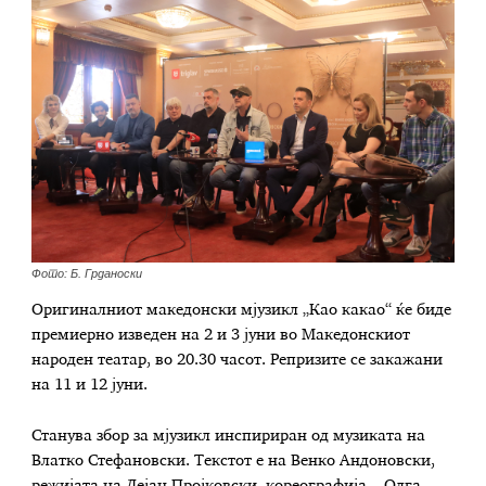
Фото: Б. Грданоски
Оригиналниот македонски мјузикл „Као какао“ ќе биде
премиерно изведен на 2 и 3 јуни во Македонскиот
народен театар, во 20.30 часот. Репризите се закажани
на 11 и 12 јуни.
Станува збор за мјузикл инспириран од музиката на
Влатко Стефановски. Текстот е на Венко Андоновски,