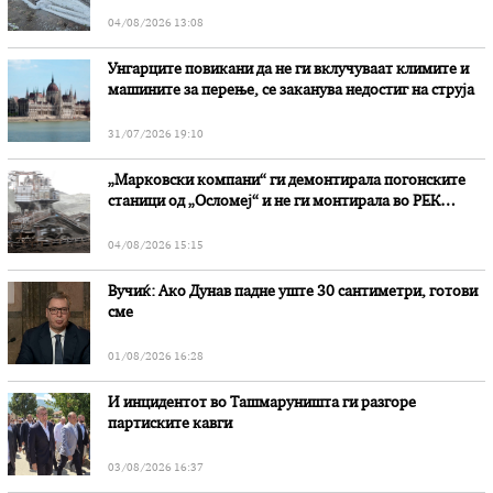
степени
04/08/2026 13:08
Унгарците повикани да не ги вклучуваат климите и
машините за перење, се заканува недостиг на струја
31/07/2026 19:10
„Марковски компани“ ги демонтирала погонските
станици од „Осломеј“ и не ги монтирала во РЕК
„Битола“, стои во вештачењето на обвинителството
04/08/2026 15:15
Вучиќ: Ако Дунав падне уште 30 сантиметри, готови
сме
01/08/2026 16:28
И инцидентот во Ташмаруништa ги разгоре
партиските кавги
03/08/2026 16:37