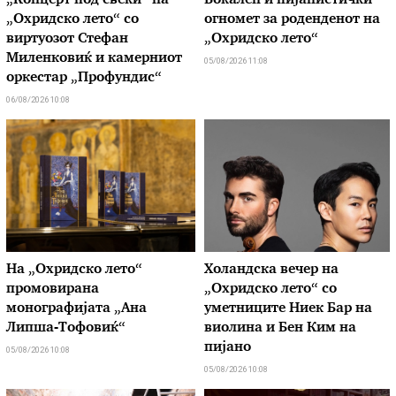
„Концерт под свеќи“ на
Вокален и пијанистички
„Охридско лето“ со
огномет за роденденот на
виртуозот Стефан
„Охридско лето“
Миленковиќ и камерниот
05/08/2026 11:08
оркестар „Профундис“
06/08/2026 10:08
На „Охридско лето“
Холандска вечер на
промовирана
„Охридско лето“ со
монографијата „Ана
уметниците Ниек Бар на
Липша-Тофовиќ“
виолина и Бен Ким на
пијано
05/08/2026 10:08
05/08/2026 10:08