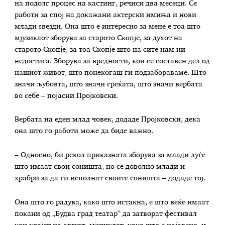
на подолг процес на кастинг, речиси два месеци. Се
работи за спој на докажани актерски имиња и нови
млади ѕвезди. Она што е интересно за мене е тоа што
мјузиклот зборува за старото Скопје, за духот на
старото Скопје, за тоа Скопје што на сите нам ни
недостига. Зборува за вредности, кои се составен дел од
нашиот живот, што понекогаш ги подзабораваме. Што
значи љубовта, што значи среќата, што значи вербата
во себе – појасни Пројковски.
Вербата на еден млад човек, додаде Пројковски, дека
она што го работи може да биде важно.
– Односно, би рекол приказната зборува за млади луѓе
што имаат свои соништа, но се доволно млади и
храбри за да ги исполнат своите соништа – додаде тој.
Она што го радува, како што истакна, е што веќе имаат
покани од „Будва град театар“ да затворат фестивал