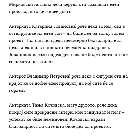
Мирковски истакна дека верува оти создаваат еден
производ што ќе живее долго.
Актерката Катерина Јовановиќ рече дека за неа, ова е
остварување на еден сон – да биде дел од толку голем
проект. Таа нагласи дека неизмерно благодарна е за
целата екипа, за нивната несебична поддршка.
Јовановиќ изрази надеж дека ова ќе биде нешто што ќе
се памети цел живот.
Актерот Владимир Петровиќ рече дека е сигурен оти на
крајот ќе се добие еден продукт, на кој сите ќе се
гордеат.
Актерката Тања Кочовска, меѓу другото, рече дека
покрај сите прекрасни актери, кои танцуваат и пеат –
успехот ќе биде неминовен. Кочовска изрази
благодарност до сите што биле дел од проектот.