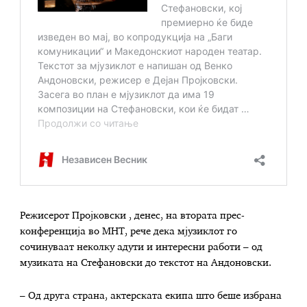
Режисерот Пројковски , денес, на втората прес-
конференција во МНТ, рече дека мјузиклот го
сочинуваат неколку адути и интересни работи – од
музиката на Стефановски до текстот на Андоновски.
– Од друга страна, актерската екипа што беше избрана