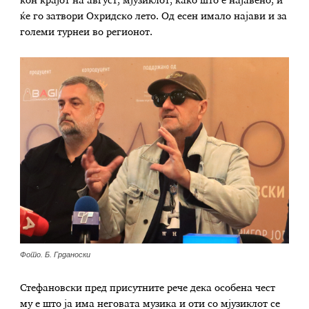
кон крајот на август, мјузиклот, како што е најавено, и
ќе го затвори Охридско лето. Од есен имало најави и за
големи турнеи во регионот.
Фото. Б. Грданоски
Стефановски пред присутните рече дека особена чест
му е што ја има неговата музика и оти со мјузиклот се