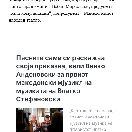
режијата на Дејан Пројковски, кореографија – Олга
Панго, аранжмани – Бобан Мирковски, продуцент –
„Баги комуникации“, копродуцент – Македонскиот
народен театар.