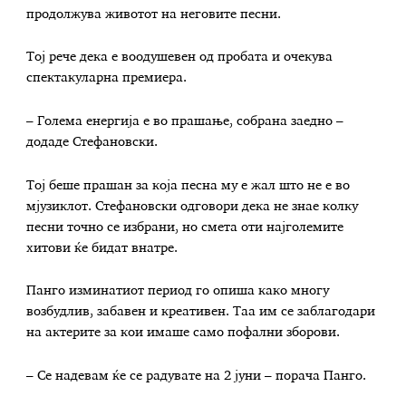
продолжува животот на неговите песни.
Тој рече дека е воодушевен од пробата и очекува
спектакуларна премиера.
– Голема енергија е во прашање, собрана заедно –
додаде Стефановски.
Тој беше прашан за која песна му е жал што не е во
мјузиклот. Стефановски одговори дека не знае колку
песни точно се избрани, но смета оти најголемите
хитови ќе бидат внатре.
Панго изминатиот период го опиша како многу
возбудлив, забавен и креативен. Таа им се заблагодари
на актерите за кои имаше само пофални зборови.
– Се надевам ќе се радувате на 2 јуни – порача Панго.