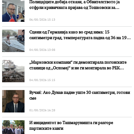
Полицајците добија откази, а Обвителството ја
отфрли кривичната пријава од Тошковски за
наводни злоупотреби
06/08/2026 15:13
Сцени од Германија како во сред зима: 15
сантиметри град, температурата падна од 36 на 19
степени
04/08/2026 13:08
„Марковски компани“ ги демонтирала погонските
станици од „Осломеј“ и не ги монтирала во РЕК
„Битола“, стои во вештачењето на обвинителството
04/08/2026 15:15
Вучиќ: Ако Дунав падне уште 30 сантиметри, готови
сме
01/08/2026 16:28
И инцидентот во Ташмаруништa ги разгоре
партиските кавги