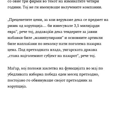
со овие три фирми во текот на изминатите четири
години. Тој не ги именуваше вклучените компании.
„Преценетите цени, за кои веруваме дека се предмет на
ризик од корупција… би изнесувале 3,5 милијарди
евра“, рече тој, додавајќи дека тендерите за јавни
набавки биле „манипулирани“ и основните артикли
биле наплаќани по неколку пати поголема пазарна
цена. Под претходната влада, унгарската држава
„стана најголемиот субјект на пазарот“, рече тој.
Маѓар, кој положи заклетва на функцијата во мај по
убедливата изборна победа еден месец претходно,
постојано го обвинуваше својот претходник за
корупција.