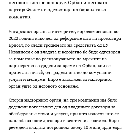
неговиот внатрешен круг. Орбан и неговата
партија Фидес не одговорија на барањата за
коментар.
Унгарскиот орган за интегритет, кој беше основан во
2022 година како дел од реформите што ги промовира
Брисел, го следи трошењето на средствата од ЕУ.
Независен е од владата и веројатно ќе биде одговорен
за помагање во расклопувањето на мрежите на
партнерства создадени за време на Орбан, кои се
протегаат низ сè, од градежништво до комунални
услуги и медиуми. Биро е задолжен за надзорниот
орган уште од неговото основање.
Според надзорниот орган, на три компании им биле
доделени поголемиот дел од владините договори за
обезбедување стоки и услуги, при што износот што се
наплаќа за овие договори е вештачки зголемен. Биро
рече дека владата потрошила околу 10 милијарди евра