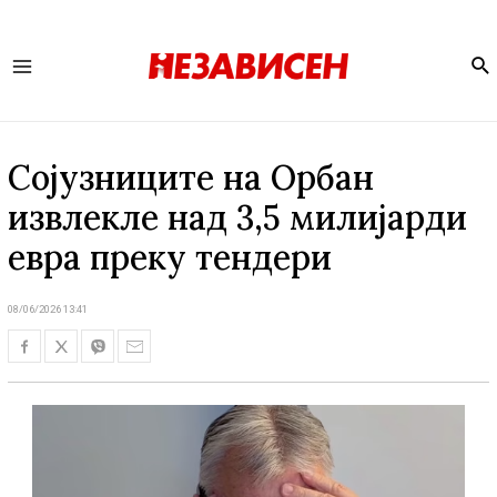
Se
Main
Menu
Сојузниците на Орбан
извлекле над 3,5 милијарди
евра преку тендери
08/06/2026 13:41