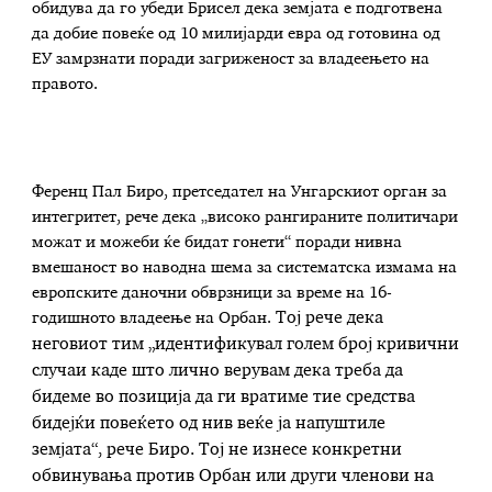
обидува да го убеди Брисел дека земјата е подготвена
да добие повеќе од 10 милијарди евра од готовина од
ЕУ замрзнати поради загриженост за владеењето на
правото.
Ференц Пал Биро, претседател на Унгарскиот орган за
интегритет, рече дека „високо рангираните политичари
можат и можеби ќе бидат гонети“ поради нивна
вмешаност во наводна шема за систематска измама на
европските даночни обврзници за време на 16-
годишното владеење на Орбан.
Тој рече дека
неговиот тим „идентификувал голем број кривични
случаи каде што лично верувам дека треба да
бидеме во позиција да ги вратиме тие средства
бидејќи повеќето од нив веќе ја напуштиле
земјата“, рече Биро. Тој не изнесе конкретни
обвинувања против Орбан или други членови на