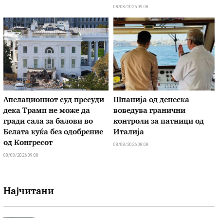
08/08/2026 09:08
Апелациониот суд пресуди
Шпанија од денеска
дека Трамп не може да
воведува гранични
гради сала за балови во
контроли за патници од
Белата куќа без одобрение
Италија
од Конгресот
08/08/2026 08:08
08/08/2026 09:08
Најчитани