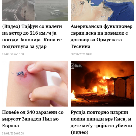
(Видео) Тајфун со налети
Американски функционер
на ветер до 216 км/ч ја
тврди дека на повидок е
погоди Јапонија. Кина се
договор за Ормуската
подготвува за удар
Теснина
08/08/2026 10:08
08/08/2026 10:08
Повеќе од 240 заразени со
Русија повторно изврши
вирусот Западен Нил во
ноќни напади врз Киев, и
Европа
дете меѓу тројцата убиени
(видео)
08/08/2026 09:08