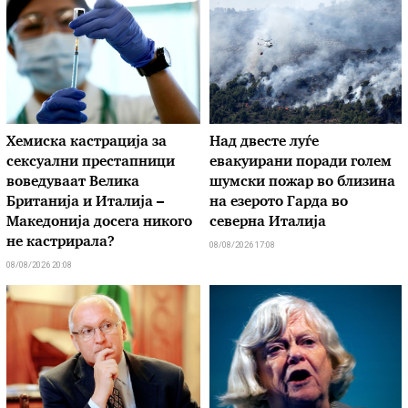
Хемиска кастрација за
Над двесте луѓе
сексуални престапници
евакуирани поради голем
воведуваат Велика
шумски пожар во близина
Британија и Италија –
на езерото Гарда во
Македонија досега никого
северна Италија
не кастрирала?
08/08/2026 17:08
08/08/2026 20:08