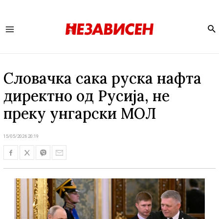
Se
Main
Menu
Словачка сака руска нафта
директно од Русија, не
преку унгарски MОЛ
15/05/2026 20:19