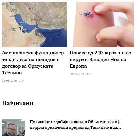
Американски функционер
Повеќе од 240 заразени со
тврди дека на повидок е
вирусот Западен Нил во
договор за Ормуската
Европа
Теснина
08/08/2026 09:08
08/08/2026 10:08
Најчитани
Полицајците добија откази, а Обвителството ја
отфрли кривичната пријава од Тошковски за
наводни злоупотреби