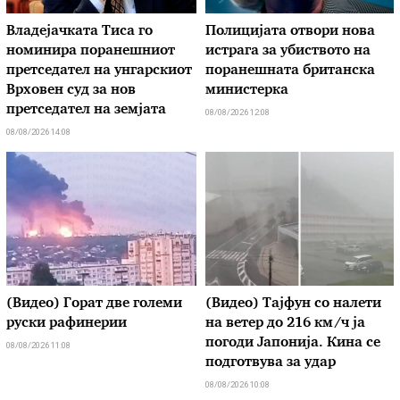
Владејачката Тиса го
Полицијата отвори нова
номинира поранешниот
истрага за убиството на
претседател на унгарскиот
поранешната британска
Врховен суд за нов
министерка
претседател на земјата
08/08/2026 12:08
08/08/2026 14:08
(Видео) Горат две големи
(Видео) Тајфун со налети
руски рафинерии
на ветер до 216 км/ч ја
погоди Јапонија. Кина се
08/08/2026 11:08
подготвува за удар
08/08/2026 10:08