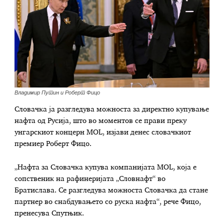
Владимир Путин и Роберт Фицо
Словачка ја разгледува можноста за директно купување
нафта од Русија, што во моментов се прави преку
унгарскиот концерн MOL, изјави денес словачкиот
премиер Роберт Фицо.
„Нафта за Словачка купува компанијата MOL, која е
сопственик на рафинеријата „Словнафт“ во
Братислава. Се разгледува можноста Словачка да стане
партнер во снабдувањето со руска нафта“, рече Фицо,
пренесува Спутњик.