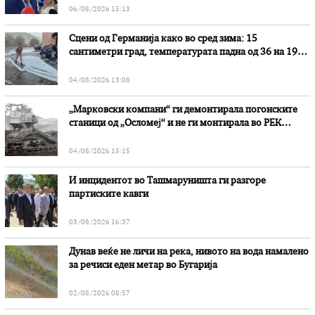
06/08/2026 15:13
Сцени од Германија како во сред зима: 15
сантиметри град, температурата падна од 36 на 19
степени
04/08/2026 13:08
„Марковски компани“ ги демонтирала погонските
станици од „Осломеј“ и не ги монтирала во РЕК
„Битола“, стои во вештачењето на обвинителството
04/08/2026 15:15
И инцидентот во Ташмаруништa ги разгоре
партиските кавги
03/08/2026 16:37
Дунав веќе не личи на река, нивото на вода намалено
за речиси еден метар во Бугарија
02/08/2026 08:57