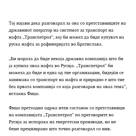
Тој изјави дека разговарал за ова со претставниците на
државниот оператор на системот за транспорт на
нафта „Транспетрол“, кој би можел да биде купувач на
руска нафта за рафинеријата во Братислава.
„Би морала да биде некоја државна компанија што би
ја купила оваа нафта во Русија. „Транспетрол“ би
можела да биде и една од тие организации, бидејќи се
занимава со транспорт на нафта и природно е што тие
беа првата компанија со која разговарав на оваа тема“,
истакна Фицо.
Фицо претходно одржа итен состанок со претставници
на компанијата „Транспетрол“ по преговорите во
Русија за испорака на енергетски производи, но не
беше прецизирано што точно разговарал со нив.