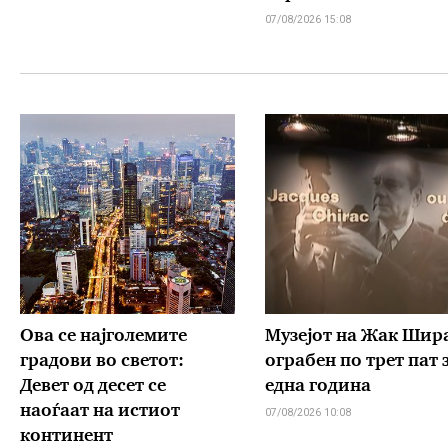
07/08/2026 15:08
Ова се најголемите
Музејот на Жак Шир
градови во светот:
ограбен по трет пат 
Девет од десет се
една година
наоѓаат на истиот
07/08/2026 10:08
континент