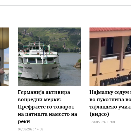
Германија активира
Најмалку седум
вонредни мерки:
во пукотница в
Префрлете го товарот
тајландско учи
на патишта наместо на
(видео)
реки
07/08/2026 10:08
07/08/2026 14:08