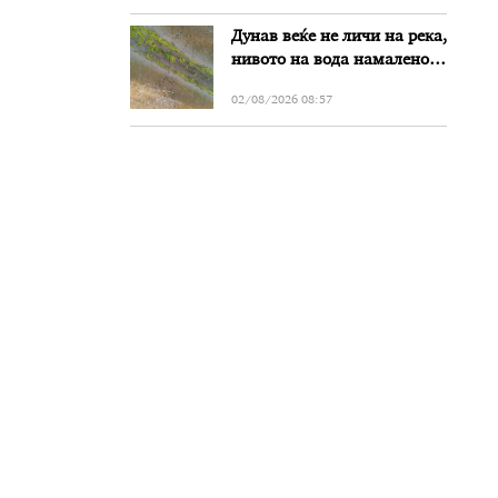
Дунав веќе не личи на река,
нивото на вода намалено
за речиси еден метар во
02/08/2026 08:57
Бугарија