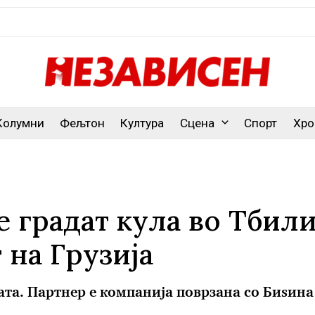
Колумни
Фељтон
Култура
Сцена
Спорт
Хро
е градат кула во Тбил
 на Грузија
ата. Партнер е компанија поврзана со Биѕина