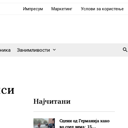
Импресум
Маркетинг
Услови за користење
Se
ника
Занимливости
иси
Најчитани
Сцени од Германија како
во сред зима: 15