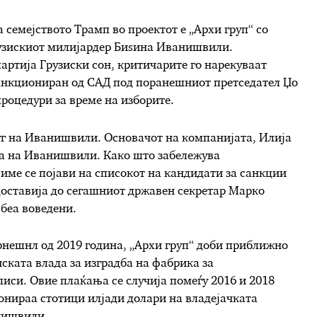
а семејството Трамп во проектот е „Архи груп“ со
грузискиот милијардер Биѕина Иванишвили.
артија Грузиски сон, критичарите го нарекуваат
 санкциониран од САД под поранешниот претседател Џо
роцедури за време на изборите.
уг на Иванишвили. Основачот на компанијата, Илија
та на Иванишвили. Како што забележува
име се појави на списокот на кандидати за санкции
оставија до сегашниот државен секретар Марко
 беа воведени.
нешнл од 2019 година, „Архи груп“ доби приближно
ската влада за изградба на фабрика за
иси. Овие плаќања се случија помеѓу 2016 и 2018
донираа стотици илјади долари на владејачката
нишвили.