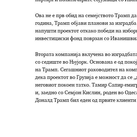
Ова не е прв обид на семејството Трамп да
година, Трамп објави планови за изградба
напушти проектот откако победи на избори
инвестициски фонд поврзан со Иванишви
Втората компанија вклучена во изградбата
со седиште во Њујорк. Основана е од пок
на Трамп. Сегашниот раководител на компа
дека проектот во Грузија е можност да се 
неговиот покоен татко. Тамир Сапир емиг
и, заедно со Семјон Кислин, роден во Оде
Доналд Трамп бил еден од првите клиенти 