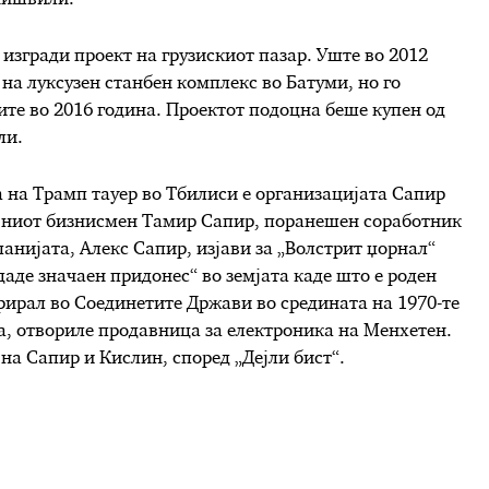
 изгради проект на грузискиот пазар. Уште во 2012
 на луксузен станбен комплекс во Батуми, но го
те во 2016 година. Проектот подоцна беше купен од
ли.
 на Трамп тауер во Тбилиси е организацијата Сапир
ојниот бизнисмен Тамир Сапир, поранешен соработник
нијата, Алекс Сапир, изјави за „Волстрит џорнал“
„даде значаен придонес“ во земјата каде што е роден
рирал во Соединетите Држави во средината на 1970-те
са, отвориле продавница за електроника на Менхетен.
на Сапир и Кислин, според „Дејли бист“.