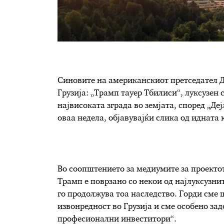
Синовите на американскиот претседател Д
Грузија: „Трамп тауер Тбилиси“, луксузен с
највисоката зграда во земјата, според „Де
оваа недела, објавувајќи слика од идната 
Во соопштението за медиумите за проекто
Трамп е поврзано со некои од најлуксузнит
го продолжува тоа наследство. Горди сме 
извонредност во Грузија и сме особено за
професионални инвеститори“.