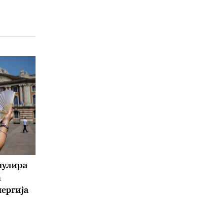
мулира
а
нергија