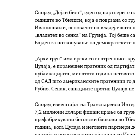
Според „Дејли бист“, еден од партнерите н
седиште во Тбилиси, која е поврзана со 
Иванишвили, основачот на владејачката п
„владетел во сенка“ на Грузија. Тој беше
Бајден за поткопување на демократските п
„Архи груп“ има врски со внатрешниот кр
Цулаја, е поранешен пратеник од партија
публикацијата, минатата година неговото 
од САД што американските пратеници го д
Рубио. Сепак, санкциите против Цулаја не
Според извештајот на Транспаренси Интер
7,2 милиони долари финансирање од грузи
префабрикувани бетонски блокови во Тбил
година, кога Цулаја и неговите партнери 
партија и политичарите сојузници со Ива