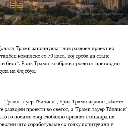
оналд Трамп започнуваат нов развоен проект во
танбен комплекс со 70 ката, кој треба да стане
јли бист“. Ерик Трамп го објави проектот претходно
кула на Фејсбук.
т „Трамп тауер Тбилиси“, Ерик Трамп изјави: „Името
е развојни проекти во светот, а ‘Трамп тауер Тбилиси’
што го носиме овој глобално признат стандард на
доволни што соработуваме со толку почитувани и