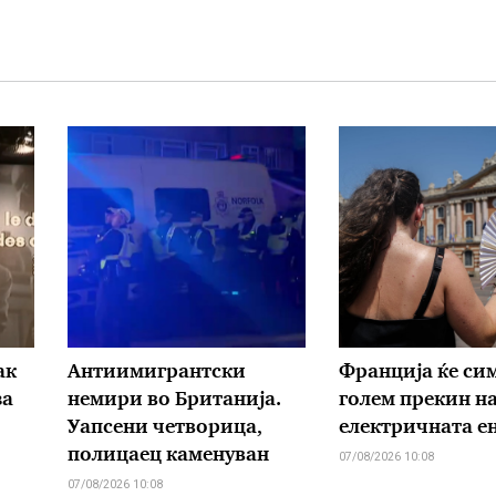
ак
Антиимигрантски
Франција ќе си
за
немири во Британија.
голем прекин н
Уапсени четворица,
електричната е
полицаец каменуван
07/08/2026 10:08
07/08/2026 10:08