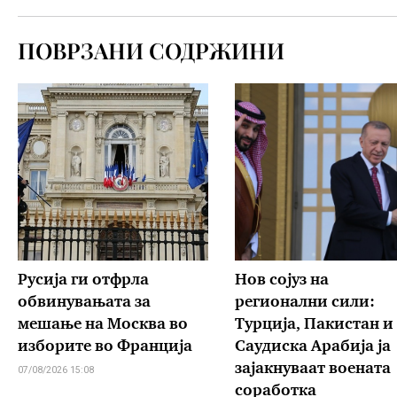
ПОВРЗАНИ СОДРЖИНИ
Русија ги отфрла
Нов сојуз на
обвинувањата за
регионални сили:
мешање на Москва во
Турција, Пакистан и
изборите во Франција
Саудиска Арабија ја
зајакнуваат воената
07/08/2026 15:08
соработка