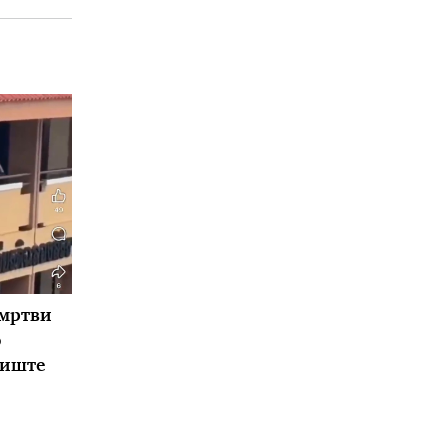
 мртви
о
лиште