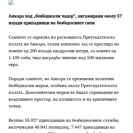
Анкара под „безбедносен чадор“, ангажирани околу 57
илјади припадници на безбедосните сили
Самитот се одржува во раскошната Претседателска
палата во Анкара, голем комплекс кој се простира на
повеќе од 200 илјади квадратни метри, со повеќе од
1.100 соби, чија изградба чинеше над 500 милиони
евра.
Поради самитот, во Анкара се преземени засилени
безбедносни мерки, особено околу Претседателската
палата. Дополнителни мерки ќе бидат спроведени во
воздушниот простор, на патиштата и на критичните
точки.
Вкупно 56.927 припадници на безбедносните служби,
вклучувајќи 48.841 полицаец, 7.447 припадници на