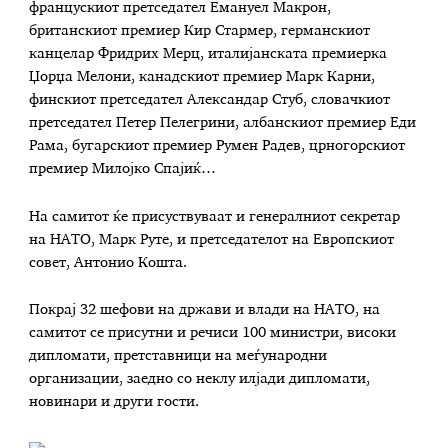
францускиот претседател Емануел Макрон,
британскиот премиер Кир Стармер, германскиот
канцелар Фридрих Мерц, италијанската премиерка
Џорџа Мелони, канадскиот премиер Марк Карни,
финскиот претседател Александар Стуб, словачкиот
претседател Петер Пелегрини, албанскиот премиер Еди
Рама, бугарскиот премиер Румен Радев, црногорскиот
премиер Милојко Спајиќ…
На самитот ќе присуствуваат и генералниот секретар
на НАТО, Марк Руте, и претседателот на Европскиот
совет, Антонио Кошта.
Покрај 32 шефови на држави и влади на НАТО, на
самитот се присутни и речиси 100 министри, високи
дипломати, претставници на меѓународни
организации, заедно со неклу илјади дипломати,
новинари и други гости.