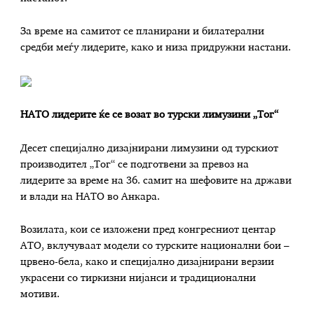
За време на самитот се планирани и билатерални
средби меѓу лидерите, како и низа придружни настани.​​​​​​​
НАТО лидерите ќе се возат во турски лимузини „Тог“
Десет специјално дизајнирани лимузини од турскиот
производител „Тог“ се подготвени за превоз на
лидерите за време на 36. самит на шефовите на држави
и влади на НАТО во Анкара.
Возилата, кои се изложени пред конгресниот центар
АТО, вклучуваат модели со турските национални бои –
црвено-бела, како и специјално дизајнирани верзии
украсени со тиркизни нијанси и традиционални
мотиви.