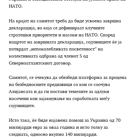
НАТО.
На крајот на самитот треба да биде усвоена завршна
декларација, во која се дефинираат клучните
стратешки приоритети и насоки на НАТО. Според
нацртот на завршната декларација, сојузниците ќе ја
потврдат „непоколебливата посветеност“ на
колективната одбрана од членот 5 од
Северноатлантскиот договор.
Самитот, се очекува да обезбеди платформа за процена
на безбедносните предизвици со кои се соочува
Алијансата и да ги постави темелите за одлуки
насочени кон зајакнување на соработката меѓу
сојузниците.
Исто така, ќе биде најавена помош за Украина од 70
милијарди евра за оваа година и исто толку за
следната, односно вкупно 140 милијарди.