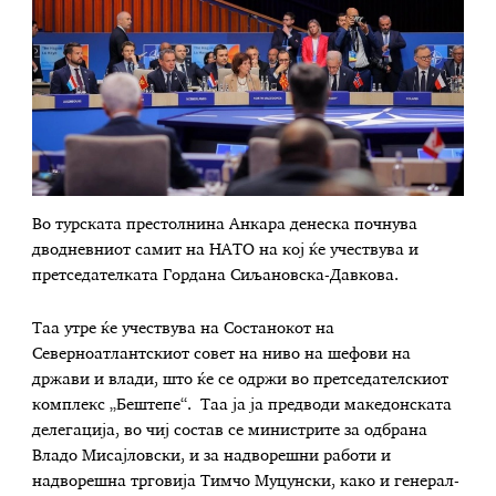
Во турската престолнина Анкара денеска почнува
дводневниот самит на НАТО на кој ќе учествува и
претседателката Гордана Сиљановска-Давкова.
Таа утре ќе учествува на Состанокот на
Северноатлантскиот совет на ниво на шефови на
држави и влади, што ќе се одржи во претседателскиот
комплекс „Бештепе“. Таа ја ја предводи македонската
делегација, во чиј состав се министрите за одбрана
Владо Мисајловски, и за надворешни работи и
надворешна трговија Тимчо Муцунски, како и генерал-