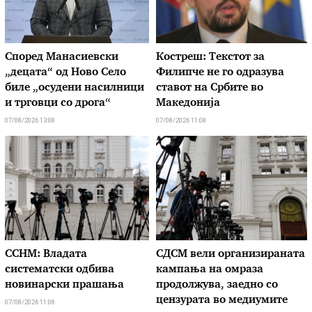
Според Манасиевски
Костреш: Текстот за
„децата“ од Ново Село
Филипче не го одразува
биле „осудени насилници
ставот на Србите во
и трговци со дрога“
Македонија
07/08/2026 13:08
07/08/2026 11:08
ССНМ: Владата
СДСМ вели организираната
систематски одбива
кампања на омраза
новинарски прашања
продолжува, заедно со
цензурата во медиумите
07/08/2026 11:08