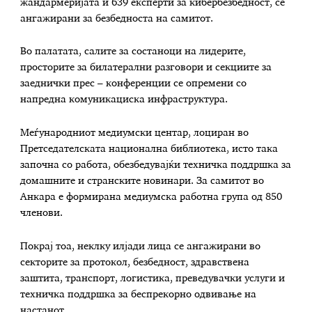
жандармеријата и 639 експерти за кибербезбедност, се
ангажирани за безбедноста на самитот.
Во палатата, салите за состаноци на лидерите,
просторите за билатерални разговори и секциите за
заеднички прес – конференции се опремени со
напредна комуникациска инфраструктура.
Меѓународниот медиумски центар, лоциран во
Претседателската национална библиотека, исто така
започна со работа, обезбедувајќи техничка поддршка за
домашните и странските новинари. За самитот во
Анкара е формирана медиумска работна група од 850
членови.
Покрај тоа, неклку илјади лица се ангажирани во
секторите за протокол, безбедност, здравствена
заштита, транспорт, логистика, преведувачки услуги и
техничка поддршка за беспрекорно одвивање на
настанот.