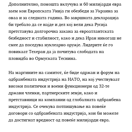
Дополнително, помошта вклучува и 60 милијарди евра
заем кои Европската Унија ги обезбеди за Украина за
оваа и за следната година. Во завршната декларација
би требало да се најде и дел кој вели дека Русија
претставува долгорочна закана за евроатлантската
безбедност и стабилност, како и дека Иран никогаш не
смее да поседува нуклеарно оружје. Лидерите ќе го
повикаат Техеран да ја почитува слободата на
пловидба во Ормуската Теснина.
На маргините на самитот, ќе биде одржан и форум на
одбранбената индустрија на НАТО, на кој учествуваат
високи политички и воени функционери од 32-те
држави членки, партнерските земји, како и
претставници на компании од глобалната одбранбена
индустрија. Се очекува потпишување на повеќе
договори со одбранбената индустрија, кои би можеле
да достигнат вредност од повеќе милијарди евра.