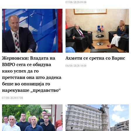
07/08/2026 09:08
Жерновски: Владата на
Ахмети се сретна со Варнс
ВМРО сега се обидува
06/08/2026 18:08
како успех да го
претстави она што додека
беше во опозиција го
нарекуваше „предавство“
07/08/2026 07:08