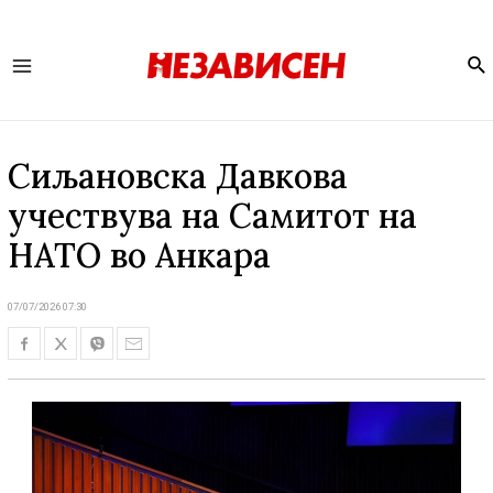
Se
Main
Menu
Сиљановска Давкова
учествува на Самитот на
НАТО во Анкара
07/07/2026 07:30