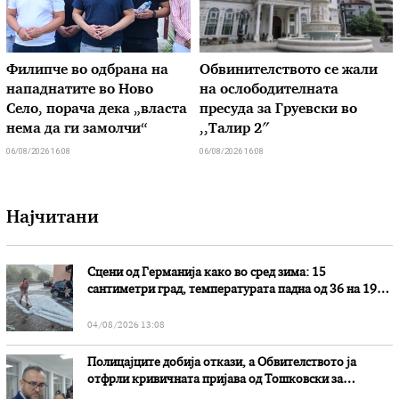
Филипче во одбрана на
Обвинителството се жали
нападнатите во Ново
на ослободителната
Село, порача дека „власта
пресуда за Груевски во
нема да ги замолчи“
,,Талир 2″
06/08/2026 16:08
06/08/2026 16:08
Најчитани
Сцени од Германија како во сред зима: 15
сантиметри град, температурата падна од 36 на 19
степени
04/08/2026 13:08
Полицајците добија откази, а Обвителството ја
отфрли кривичната пријава од Тошковски за
наводни злоупотреби