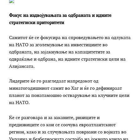
Фокус на издвојувањата за одбраната и идните
стратегиски приторитети
Самитот ќе се фокусира на спроведувањето на одлуката
на НАТО за зголемување на инвестициите во
одбраната, на зајакнување на капацитетите за
одвраќање и одбрана, на идните стратегиски цели на
Алијансата.
Лидерите ќе го разгледаат напредокот од
минатогодишниот самит во Хаг и ќе го дефинираат
планот за понатамошно остварување на клучните цели
на НАТО.
Ќе се разговара и за заканите, ризиците и
предизвиците со кои се соочува евроатлантскиот
регион, како и за случувањата поврзани со војната во
Украина и безбедносната состојба на јужното крило на