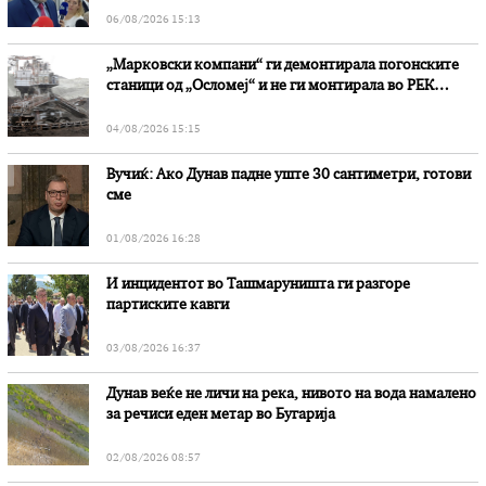
06/08/2026 15:13
„Марковски компани“ ги демонтирала погонските
станици од „Осломеј“ и не ги монтирала во РЕК
„Битола“, стои во вештачењето на обвинителството
04/08/2026 15:15
Вучиќ: Ако Дунав падне уште 30 сантиметри, готови
сме
01/08/2026 16:28
И инцидентот во Ташмаруништa ги разгоре
партиските кавги
03/08/2026 16:37
Дунав веќе не личи на река, нивото на вода намалено
за речиси еден метар во Бугарија
02/08/2026 08:57