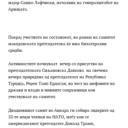
мајор Сашко Лафчиски, началник на генералштабот на
Армијата.
Покрај учеството на состанокот, во рамки на самитот
македонската претседателка ќе има билатерални
средби.
Активностите почнуваат вечер со присуство на
претседателката Сиљановска Давкова на свечена
вечера приредена од претседателот на Република
Турција, Реџеп Таип Ердоган, во чест на шефовите на
држави и влади и нивните сопружници кои
учествуваат на самитот.
Дводневниот
самит во Анкара ги собира лидерите од
32-те земји членки на НАТО, меѓу кои се
американскиот претседател Доналд Трамп,