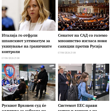
Италија го отфрли
Сенатот на САД со големо
шпанскиот ултиматум за
мнозинство изгласа нови
укинување на граничните
санкции против Русија
контроли
07/08/2026 21:08
07/08/2026 21:08
Рускиот Врховен суд ќе
Системот ЕЕС прави