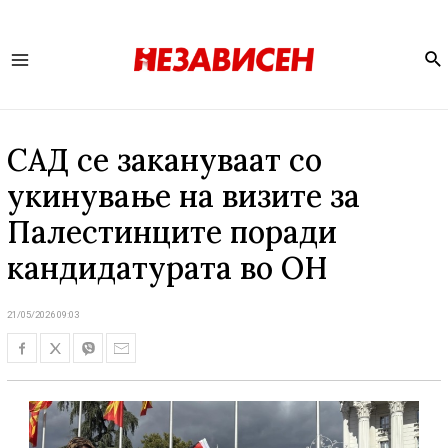
Se
Main
Menu
САД се закануваат со
укинување на визите за
Палестинците поради
кандидатурата во ОН
21/05/2026 09:03