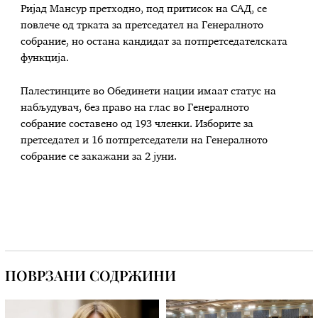
Ријад Мансур претходно, под притисок на САД, се
повлече од трката за претседател на Генералното
собрание, но остана кандидат за потпретседателската
функција.
Палестинците во Обединети нации имаат статус на
набљудувач, без право на глас во Генералното
собрание составено од 193 членки. Изборите за
претседател и 16 потпретседатели на Генералното
собрание се закажани за 2 јуни.
ПОВРЗАНИ СОДРЖИНИ