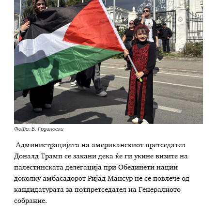
Фото: Б. Грданоски
Администрацијата на американскиот претседател
Доналд Трамп се закани дека ќе ги укине визите на
палестинската делегација при Обединети нации
доколку амбасадорот Ријад Мансур не се повлече од
кандидатурата за потпретседател на Генералното
собрание.