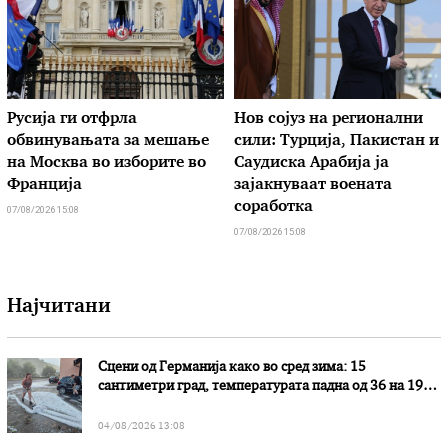
Русија ги отфрла
Нов сојуз на регионални
обвинувањата за мешање
сили: Турција, Пакистан и
на Москва во изборите во
Саудиска Арабија ја
Франција
зајакнуваат воената
соработка
07/08/2026 15:08
07/08/2026 15:08
Најчитани
Сцени од Германија како во сред зима: 15
сантиметри град, температурата падна од 36 на 19
степени
04/08/2026 13:08