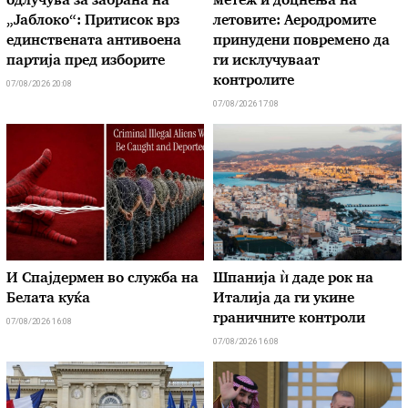
одлучува за забрана на
метеж и доцнења на
„Јаблоко“: Притисок врз
летовите: Аеродромите
единствената антивоена
принудени повремено да
партија пред изборите
ги исклучуваат
контролите
07/08/2026 20:08
07/08/2026 17:08
И Спајдермен во служба на
Шпанија ѝ даде рок на
Белата куќа
Италија да ги укине
граничните контроли
07/08/2026 16:08
07/08/2026 16:08