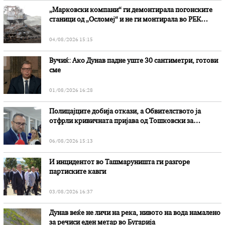
„Марковски компани“ ги демонтирала погонските
станици од „Осломеј“ и не ги монтирала во РЕК
„Битола“, стои во вештачењето на обвинителството
04/08/2026 15:15
Вучиќ: Ако Дунав падне уште 30 сантиметри, готови
сме
01/08/2026 16:28
Полицајците добија откази, а Обвителството ја
отфрли кривичната пријава од Тошковски за
наводни злоупотреби
06/08/2026 15:13
И инцидентот во Ташмаруништa ги разгоре
партиските кавги
03/08/2026 16:37
Дунав веќе не личи на река, нивото на вода намалено
за речиси еден метар во Бугарија