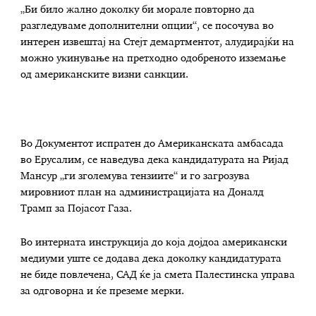
„Би било жално доколку би морале повторно да
разгледуваме дополнителни опции“, се посочува во
интерен извештај на Стејт демартментот, алудирајќи на
можно укинување на претходно одобреното изземање
од американските визни санкции.
Во Документот испратен до Американската амбасада
во Ерусалим, се наведува дека кандидатурата на Ријад
Мансур „ги зголемува тензиите“ и го загрозува
мировниот план на администрацијата на Доналд
Трамп за Појасот Газа.
Во интерната инструкција до која дојдоа американски
медиуми уште се додава дека доколку кандидатурата
не биде повлечена, САД ќе ја смета Палестинска управа
за одговорна и ќе преземе мерки.