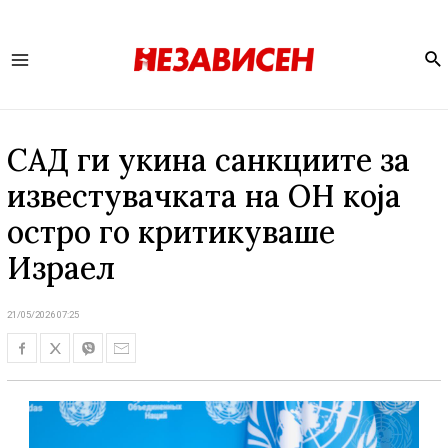
Se
Main
Menu
САД ги укина санкциите за
известувачката на ОН која
остро го критикуваше
Израел
21/05/2026 07:25