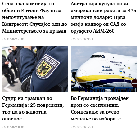
Сенатска комисија го
Австралија купува нови
обвини Ентони Фаучи за
американски ракети за 475
непочитување на
милиони долари: Прва
Конгресот: Случајот оди до
земја надвор од САД со
Министерството за правда
оружјето АИМ-260
06/08/2026 21:08
06/08/2026 21:08
Судир на трамваи во
Во Германија пронајден
Германија: 25 повредени,
дрон со експлозиви.
тројца во животна
Сомневање за руско
опасност
мешање во изборите
06/08/2026 18:08
06/08/2026 17:08