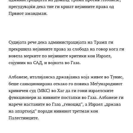
пресудувајќи дека тие ги кршат нејзините права од
Првиот амандман.
Судијата рече дека администрацијата на Трамп ги
прекршила нејзините права за слобода на говор кога ги
вовела мерките по нејзините критики кон Израел,
сојузник на САД, и војната во Газа.
Албанезе, италијанска државјанка која живее во Тунис,
беше санкционирана откако го повика Меѓународниот
кривичен суд (МКС) во Хаг да ги гони израелските
функционери за нивните постапки во Газа. Албанезе ги
нарече настаните во Газа „геноцид“, а Израел „држава
на апартхејд“ поради нивниот третман кон
Палестинците.