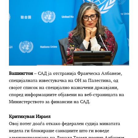
Вашингтон
– САД ја отстранија Франческа Албанезе,
специјалната известувачка на ОН за Палестина, од
својот список на специјално назначени државјани,
според информациите објавени на веб-страницата на
Министерството за финансии на САД.
Критикуван Израел
Овој потег доаѓа откако федерален судија минатата
недела ги блокираше санкциите што ги воведе
администрацијата на Доналд Трамп против Албанезе,