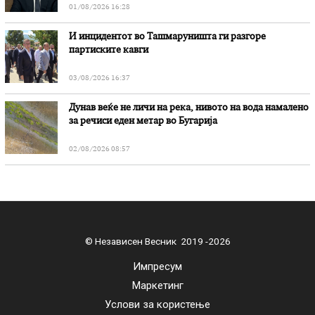
01/08/2026 16:28
И инцидентот во Ташмаруништa ги разгоре
партиските кавги
03/08/2026 16:37
Дунав веќе не личи на река, нивото на вода намалено
за речиси еден метар во Бугарија
02/08/2026 08:57
© Независен Весник 2019 -2026
Импресум
Маркетинг
Услови за користење