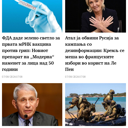
ФДА даде зелено светло за
Атал ја обвини Русија за
првата мРНК вакцина
кампања со
против грип: Новиот
дезинформации: Кремљ се
препарат на „Модерна“
меша во француските
наменет за лица над 50
избори во корист на Ле
години
Пен
07/08/2026 07:08
07/08/2026 07:08