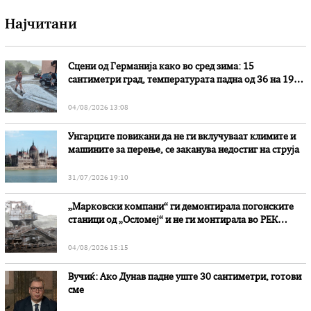
Најчитани
Сцени од Германија како во сред зима: 15
сантиметри град, температурата падна од 36 на 19
степени
04/08/2026 13:08
Унгарците повикани да не ги вклучуваат климите и
машините за перење, се заканува недостиг на струја
31/07/2026 19:10
„Марковски компани“ ги демонтирала погонските
станици од „Осломеј“ и не ги монтирала во РЕК
„Битола“, стои во вештачењето на обвинителството
04/08/2026 15:15
Вучиќ: Ако Дунав падне уште 30 сантиметри, готови
сме