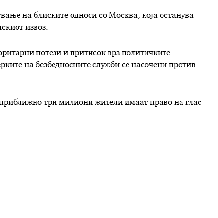
ување на блиските односи со Москва, која останува
нскиот извоз.
оритарни потези и притисок врз политичките
ерките на безбедносните служби се насочени против
о приближно три милиони жители имаат право на глас