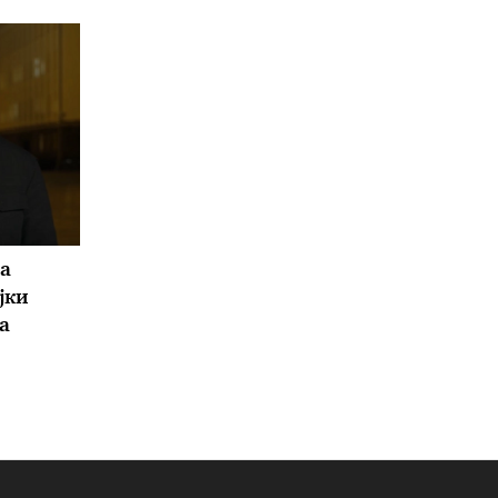
а
јки
а