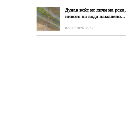
Дунав веќе не личи на река,
нивото на вода намалено
за речиси еден метар во
02/08/2026 08:57
Бугарија