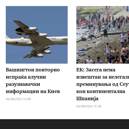
Вашингтон повторно
ЕК: Засега нема
испраќа клучни
извештаи за нелегал
разузнавачки
преминувања од Сеу
информации на Киев
кон континентална
Шпанија
06/08/2026 16:08
06/08/2026 15:08