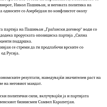
емиерот, Никол Пашињан, и неговата политика на
а односите со Азербејџан по конфликтот околу
та партија на Пашињан „Граѓански договор“ води со
 додека проруската опозициска партија „Силна
роценти поддршка.
инјан се стреми да ги продлабочи врските со
 од Русија.
кономските резултати, наведувајќи значителен раст на
ме на неговиот мандат.
ски политички сили, вклучувајќи ја и партијата
рменскиот бизнисмен Самвел Карапетјан.