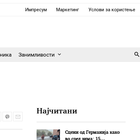
Импресум
Маркетинг
Услови за користење
Se
ника
Занимливости
Најчитани
Сцени од Германија како
во сред зима: 15