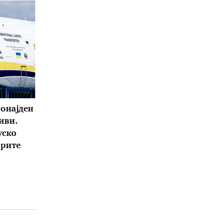
ронајден
иви.
уско
орите