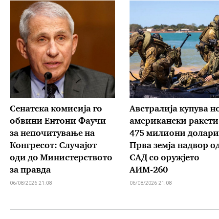
Сенатска комисија го
Австралија купува н
обвини Ентони Фаучи
американски ракети
за непочитување на
475 милиони долари
Конгресот: Случајот
Прва земја надвор о
оди до Министерството
САД со оружјето
за правда
АИМ-260
06/08/2026 21:08
06/08/2026 21:08