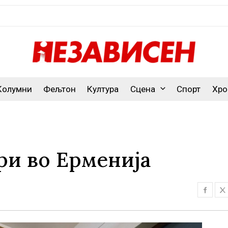
Колумни
Фељтон
Култура
Сцена
Спорт
Хро
ри во Ерменија