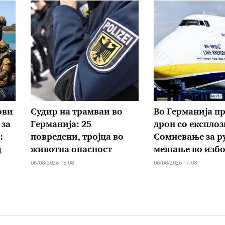
ови
Судир на трамваи во
Во Германија п
 за
Германија: 25
дрон со експлоз
:
повредени, тројца во
Сомневање за р
д
животна опасност
мешање во изб
06/08/2026 18:08
06/08/2026 17:08