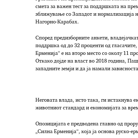
смета за важен тест за поддршката на пр
зближување со Западот и нормализација н
Нагорно-Карабах.
Според предизборните анкети, владејачка
поддршка од до 32 проценти од гласачите,
Ерменија“ е на второ место со околу 11 п
Откако дојде на власт во 2018 година, Паш
западните земји и да ја намали зависноста
Неговата влада, исто така, ги истакнува е
животниот стандард и економијата за вре
Опозицијата е предводена главно од прору
„Силна Ерменија“, која ја основа руско-е