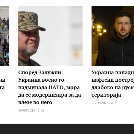
Според Залужни
Украина нападн
ни
Украина воено го
нафтени постро
та
надминала НАТО, мора
длабоко на руск
да се модернизира за да
територија
влезе во него
06/08/2026 14:08
06/08/2026 15:08