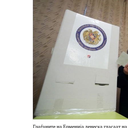
Граѓаните на Ерменија денеска гласаат на 