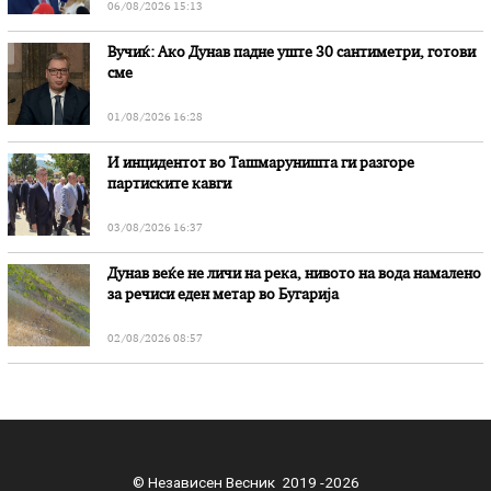
06/08/2026 15:13
Вучиќ: Ако Дунав падне уште 30 сантиметри, готови
сме
01/08/2026 16:28
И инцидентот во Ташмаруништa ги разгоре
партиските кавги
03/08/2026 16:37
Дунав веќе не личи на река, нивото на вода намалено
за речиси еден метар во Бугарија
02/08/2026 08:57
© Независен Весник 2019 -2026