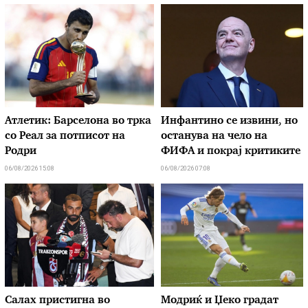
Атлетик: Барселона во трка
Инфантино се извини, но
со Реал за потписот на
останува на чело на
Родри
ФИФА и покрај критиките
06/08/2026 15:08
06/08/2026 07:08
Салах пристигна во
Модриќ и Џеко градат