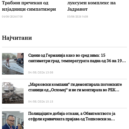
Трабзон пречекан од
луксузен комплекс на
илјадници симпатизери
Јадранот
06/08/2026 07:08
05/08/2026 16:08
Најчитани
Сцени од Германија како во сред зима: 15
сантиметри град, температурата падна од 36 на 19
степени
04/08/2026 13:08
„Марковски компани“ ги демонтирала погонските
станици од „Осломеј“ и не ги монтирала во РЕК
„Битола“, стои во вештачењето на обвинителството
04/08/2026 15:15
Полицајците добија откази, а Обвителството ја
отфрли кривичната пријава од Тошковски за
наводни злоупотреби