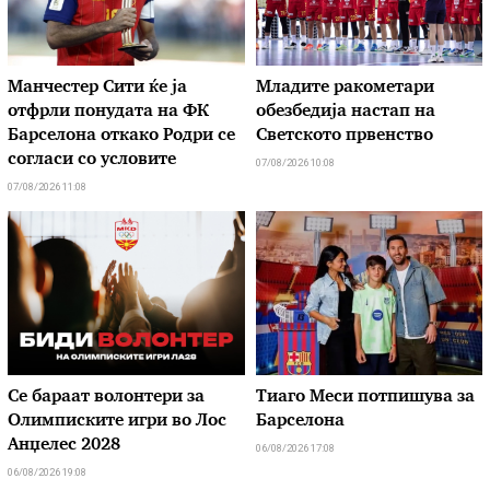
Манчестер Сити ќе ја
Младите ракометари
отфрли понудата на ФК
обезбедија настап на
Барселона откако Родри се
Светското првенство
согласи со условите
07/08/2026 10:08
07/08/2026 11:08
Се бараат волонтери за
Тиаго Меси потпишува за
Олимписките игри во Лос
Барселона
Анџелес 2028
06/08/2026 17:08
06/08/2026 19:08