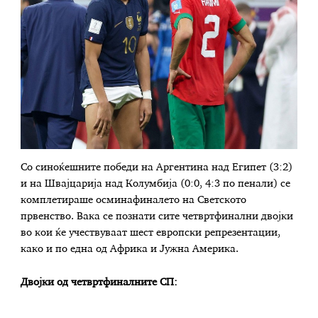
Со синоќешните победи на Аргентина над Египет (3:2)
и на Швајцарија над Колумбија (0:0, 4:3 по пенали) се
комплетираше осминафиналето на Светското
првенство. Вака се познати сите четвртфинални двојки
во кои ќе учествуваат шест европски репрезентации,
како и по една од Африка и Јужна Америка.
Двојки од четвртфиналните СП: