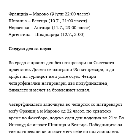
Франција – Мароко (9 јули 22:00 часот)
Шпанија – Белгија (10.7., 21:00 часот)
Норвешка – Англија (11.7., 23:00 часот)
Аргентина – Швајцарија (12.7., 3:00)
Следува ден за пауза
Во среда е првиот ден без натпревари на Светското
првенство. Досега се одиграни 96 натпревари, а до
крајот на турнирот има уште осум. Четири
четвртфинални натпревари, две полуфиналиња,
финалето и мечот за бронзениот медал.
Четвртфиналето започнува во четврток со натпреварот
меѓу Франција и Мароко од 22 часот. по хрватско
време во Фоксборо, додека еден ден подоцна во 21 ч. Во
Инглвуд ќе играат Шпанија и Белгија. Победниците од
тие натпревари ќе играат меѓу себе во полуфиналето.