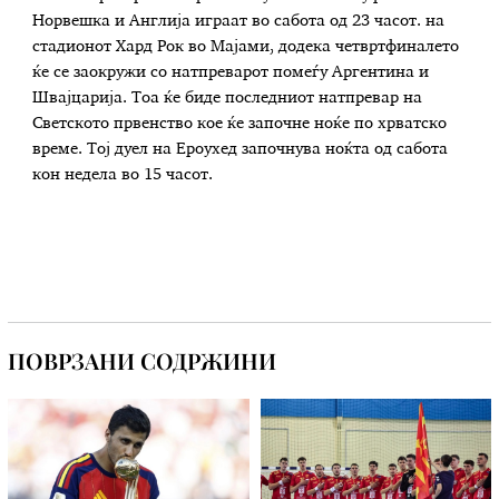
Норвешка и Англија играат во сабота од 23 часот. на
стадионот Хард Рок во Мајами, додека четвртфиналето
ќе се заокружи со натпреварот помеѓу Аргентина и
Швајцарија. Тоа ќе биде последниот натпревар на
Светското првенство кое ќе започне ноќе по хрватско
време. Тој дуел на Ероухед започнува ноќта од сабота
кон недела во 15 часот.
ПОВРЗАНИ СОДРЖИНИ