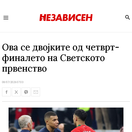
Se
Main
Menu
Ова се двојките од четврт-
финалето на Светското
првенство
08/07/2026 07:03