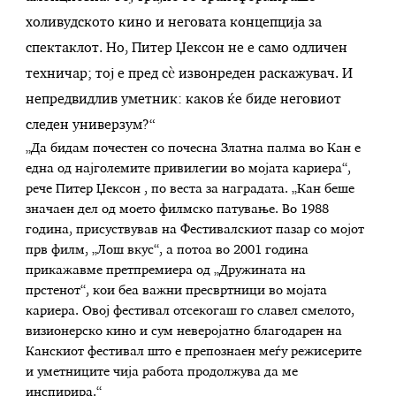
холивудското кино и неговата концепција за
спектаклот. Но, Питер Џексон не е само одличен
техничар; тој е пред сè извонреден раскажувач. И
непредвидлив уметник: каков ќе биде неговиот
следен универзум?“
„Да бидам почестен со почесна Златна палма во Кан е
една од најголемите привилегии во мојата кариера“,
рече Питер Џексон , по веста за наградата. „Кан беше
значаен дел од моето филмско патување. Во 1988
година, присуствував на Фестивалскиот пазар со мојот
прв филм, „Лош вкус“, а потоа во 2001 година
прикажавме претпремиера од „Дружината на
прстенот“, кои беа важни пресвртници во мојата
кариера. Овој фестивал отсекогаш го славел смелото,
визионерско кино и сум неверојатно благодарен на
Канскиот фестивал што е препознаен меѓу режисерите
и уметниците чија работа продолжува да ме
инспирира.“