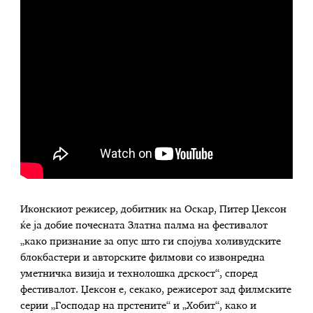
Иконскиот режисер, добитник на Оскар, Питер Џексон
ќе ја добие почесната Златна палма на фестивалот
„како признание за опус што ги спојува холивудските
блокбастери и авторските филмови со извонредна
уметничка визија и технолошка дрскост“, според
фестивалот. Џексон е, секако, режисерот зад филмските
серии „Господар на прстените“ и „Хобит“, како и