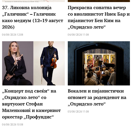
37. Ликовна колонија
Прекрасна сонатна вечер
„Галичник“ – Галичник
со виолинистот Ниек Бар и
како медиум (12–19 август
пијанистот Бен Ким на
2026)
„Охридско лето“
06/08/2026 12:08
06/08/2026 11:08
„Концерт под свеќи“ на
Вокален и пијанистички
„Охридско лето“ со
огномет за роденденот на
виртуозот Стефан
„Охридско лето“
Миленковиќ и камерниот
05/08/2026 11:08
оркестар „Профундис“
06/08/2026 10:08