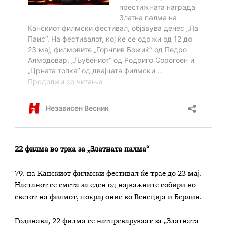
22 филма во трка за „Златната палма“
79. на Канскиот филмски фестивал ќе трае до 23 мај.
Настанот се смета за еден од најважните собири во
светот на филмот, покрај оние во Венеција и Берлин.
Годинава, 22 филма се натпреваруваат за „Златната