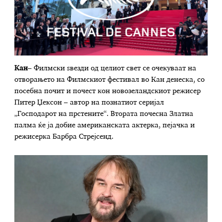
Кан
– Филмски ѕвезди од целиот свет се очекуваат на
отворањето на Филмскиот фестивал во Кан денеска, со
посебна почит и почест кон новозеландскиот режисер
Питер Џексон – автор на познатиот серијал
„Господарот на прстените“. Втората почесна Златна
палма ќе ја добие американската актерка, пејачка и
режисерка Барбра Стрејсенд.