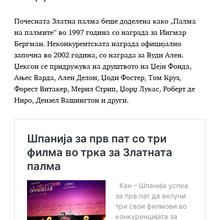
Почесната Златна палма беше доделена како „Палма
на палмите“ во 1997 година со награда за Ингмар
Бергман. Неконкурентската награда официјално
започна во 2002 година, со награда за Вуди Ален.
Џексон се придружува на друштвото на Џејн Фонда,
Ањес Варда, Ален Делон, Џоди Фостер, Том Круз,
Форест Витакер, Мерил Стрип, Џорџ Лукас, Роберт де
Ниро, Дензел Вашингтон и други.