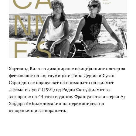
Хартланд Вила го дизајнираше официјалниот постер за
фестивалот на кој глумиците Џина Дејвис и Сузан
Сарандон се појавуваат на снимањето на филмот
„Телма и Луиз“ (1991) од Ридли Скот, филмот за
затворање на 44-тото издание. Француската актерка Ај
Хајдара ќе биде домаќин на церемонијата на
отворањето и затворањето.