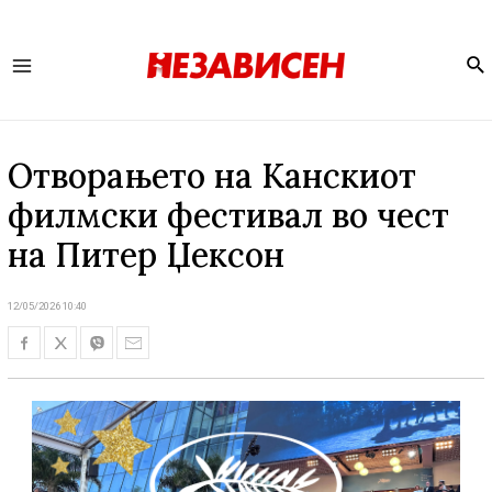
Se
Main
Menu
Отворањето на Канскиот
филмски фестивал во чест
на Питер Џексон
12/05/2026 10:40