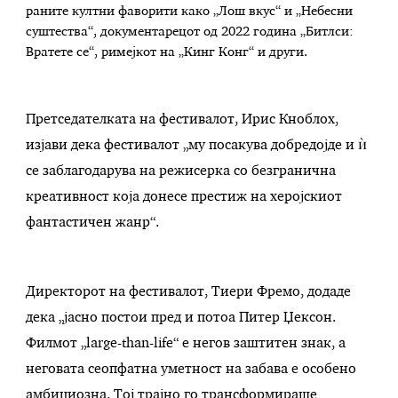
раните култни фаворити како „Лош вкус“ и „Небесни
суштества“, документарецот од 2022 година „Битлси:
Вратете се“, римејкот на „Кинг Конг“ и други.
Претседателката на фестивалот, Ирис Кноблох,
изјави дека фестивалот „му посакува добредојде и ѝ
се заблагодарува на режисерка со безгранична
креативност која донесе престиж на херојскиот
фантастичен жанр“.
Директорот на фестивалот, Тиери Фремо, додаде
дека „јасно постои пред и потоа Питер Џексон.
Филмот „large-than-life“ е негов заштитен знак, а
неговата сеопфатна уметност на забава е особено
амбициозна. Тој трајно го трансформираше