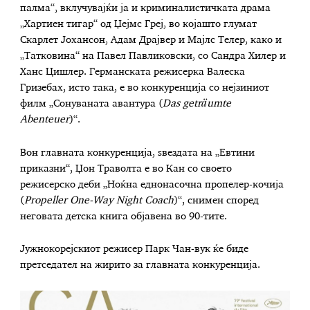
палма“, вклучувајќи ја и криминалистичката драма
„Хартиен тигар“ од Џејмс Греј, во којашто глумат
Скарлет Јохансон, Адам Драјвер и Мајлс Телер, како и
„Татковина“ на Павел Павликовски, со Сандра Хилер и
Ханс Цишлер. Германската режисерка Валеска
Гризебах, исто така, е во конкуренција со нејзиниот
филм „Сонуваната авантура (
Das geträumte
Abenteuer
)“.
Вон главната конкуренција, ѕвездата на „Евтини
приказни“, Џон Траволта е во Кан со своето
режисерско деби „Ноќна еднонасочна пропелер-кочија
(
Propeller One-Way Night Coach
)“, снимен според
неговата детска книга објавена во 90-тите.
Јужнокорејскиот режисер Парк Чан-вук ќе биде
претседател на жирито за главната конкуренција.