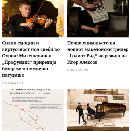
Силни емоции и
Почна снимањето на
виртуозност под свеќи во
новиот македонски трилер
Охрид: Миленковиќ и
„Голиот Рид“ во режија на
„Профундис“ приредија
Игор Алексов
безвремено музичко
07/08/2026 07:08
патување
07/08/2026 07:08