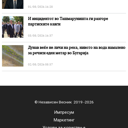
01/08/2026 16:28
И инцидентот во Ташмаруништa ги разгоре
партиските кавги
03/08/2026 16:37
Дунав веќе не личи на река, нивото на вода намалено
за речиси еден метар во Бугарија
02/08/2026 08:57
© Независен Весник 2019 -2026
Импресум
Маркетинг
Услови за користење