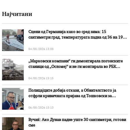
Најчитани
Сцени од Германија како во сред зима: 15
сантиметри град, температурата падна од 36 на 19
степени
04/08/2026 13:08
„Марковски компани“ ги демонтирала погонските
станици од „Осломеј“ и не ги монтирала во РЕК
„Битола“, стои во вештачењето на обвинителството
04/08/2026 15:15
Полицајците добија откази, а Обвителството ја
отфрли кривичната пријава од Тошковски за
наводни злоупотреби
06/08/2026 15:13
Вучиќ: Ако Дунав падне уште 30 сантиметри, готови
сме