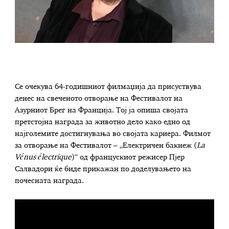
Се очекува 64-годишниот филмаџија да присуствува
денес на свеченото отворање на Фестивалот на
Азурниот Брег на Франција. Тој ја опиша својата
претстојна награда за животно дело како едно од
најголемите достигнувања во својата кариера. Филмот
за отворање на Фестивалот – „Електричен бакнеж (
La
Vénus électrique
)“ од францускиот режисер Пјер
Салвадори ќе биде прикажан по доделувањето на
почесната награда.