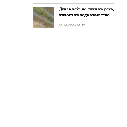
злоупотреби
Дунав веќе не личи на река,
нивото на вода намалено
за речиси еден метар во
02/08/2026 08:57
Бугарија