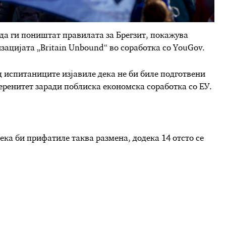
да ги поништат правилата за Брегзит, покажува
ацијата „Britain Unbound“ во соработка со YouGov.
д испитаниците изјавиле дека не би биле подготвени
веренитет заради поблиска економска соработка со ЕУ.
ека би прифатиле таква размена, додека 14 отсто се