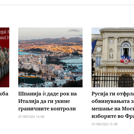
жба
Шпанија ѝ даде рок на
Русија ги отфрл
Италија да ги укине
обвинувањата з
граничните контроли
мешање на Моск
изборите во Фр
07/08/2026 16:08
07/08/2026 15:08