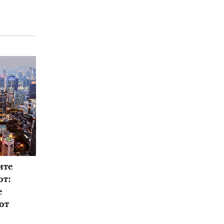
ите
от:
е
от