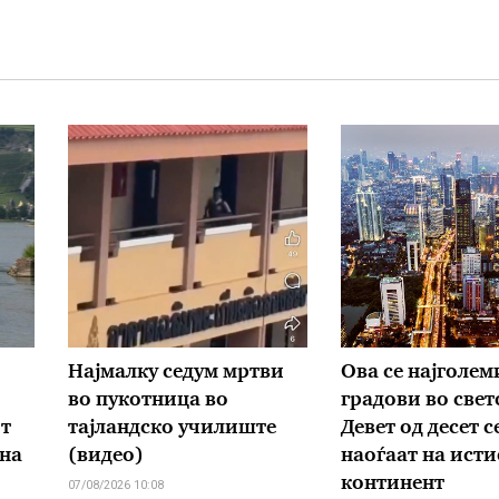
Најмалку седум мртви
Ова се најголем
во пукотница во
градови во свет
т
тајландско училиште
Девет од десет с
 на
(видео)
наоѓаат на исти
континент
07/08/2026 10:08