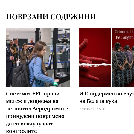
ПОВРЗАНИ СОДРЖИНИ
Системот ЕЕС прави
И Спајдермен во слу
метеж и доцнења на
на Белата куќа
летовите: Аеродромите
07/08/2026 16:08
принудени повремено
да ги исклучуваат
контролите