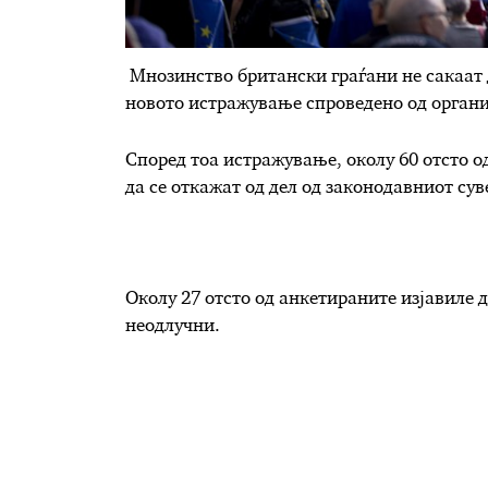
Мнозинство британски граѓани не сакаат 
новото истражување спроведено од организ
Според тоа истражување, околу 60 отсто о
да се откажат од дел од законодавниот су
Околу 27 отсто од анкетираните изјавиле д
неодлучни.