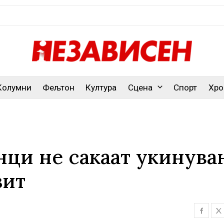
Колумни
Фељтон
Култура
Сцена
Спорт
Хро
ци не сакаат укинува
зит