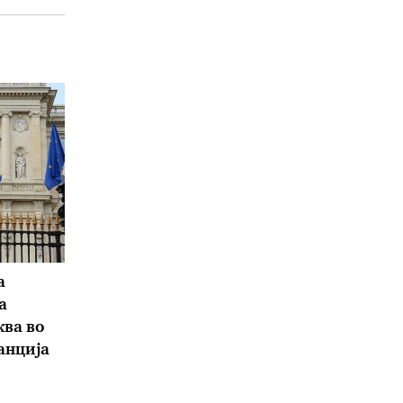
а
а
ва во
анција