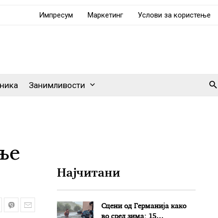
Импресум
Маркетинг
Услови за користење
Se
ника
Занимливости
ње
Најчитани
Сцени од Германија како
во сред зима: 15