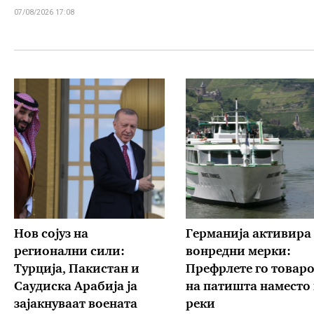
07/08/2026 17:08
Нов сојуз на
Германија активира
регионални сили:
вонредни мерки:
Турција, Пакистан и
Префрлете го товаро
Саудиска Арабија ја
на патишта наместо
зајакнуваат воената
реки