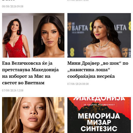
08/08/2026 09:08
Ева Величковска ќе ја
Мини Драјвер „во шок“ по
претставува Македонија
„навистина лоша“
на изборот за Мис на
сообраќајна несреќа
светот во Виетнам
07/08/2026 08:08
07/08/2026 12:08