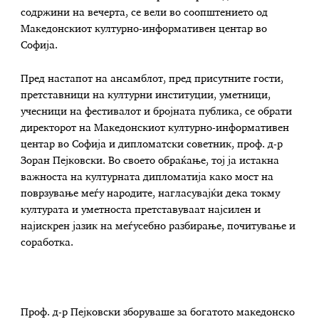
содржини на вечерта, се вели во соопштението од
Македонскиот културно-информативен центар во
Софија.
Пред настапот на ансамблот, пред присутните гости,
претставници на културни институции, уметници,
учесници на фестивалот и бројната публика, се обрати
директорот на Македонскиот културно-информативен
центар во Софија и дипломатски советник, проф. д-р
Зоран Пејковски. Во своето обраќање, тој ја истакна
важноста на културната дипломатија како мост на
поврзување меѓу народите, нагласувајќи дека токму
културата и уметноста претставуваат најсилен и
најискрен јазик на меѓусебно разбирање, почитување и
соработка.
Проф. д-р Пејковски зборуваше за богатото македонско