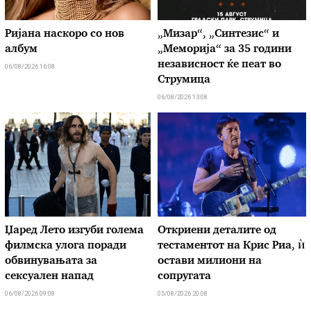
Ријана наскоро со нов
„Мизар“, „Синтезис“ и
албум
„Меморија“ за 35 години
независност ќе пеат во
06/08/2026 16:08
Струмица
06/08/2026 13:08
Џаред Лето изгуби голема
Откриени деталите од
филмска улога поради
тестаментот на Крис Риа, ѝ
обвинувањата за
остави милиони на
сексуален напад
сопругата
06/08/2026 09:08
05/08/2026 20:08