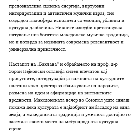
препознатлива сценска енергија, виртуозни
интерпретации и автентичен музички израз, тие
создадоа атмосфера исполнета со емоции, убавина и
културна длабочина. Нивните изведби претставуваа
патување низ богатата македонска музичка традиција,
но и потврда за нејзината современа релевантност и
универзална привлечност.
Настапот на „Баклава“ и обраќањето на проф. д-р
Зоран Пејковски оставија силен впечаток кај
присутните, потврдувајќи ја важноста на културните
настани како простор за зближување на народите,
размена на идеи и афирмација на вистинските
вредности. Македонската вечер во Созопол уште еднаш
покажа дека културата е најдобриот амбасадор на една
земја, а македонската традиција и уметност достојно го
заземаат своето место на меѓународната културна
сцена.