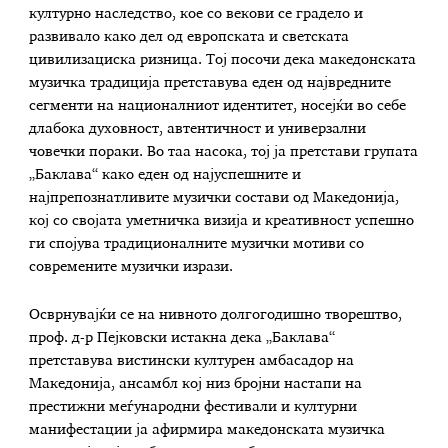
културно наследство, кое со векови се градело и
развивало како дел од европската и светската
цивилизациска ризница. Тој посочи дека македонската
музичка традиција претставува еден од највредните
сегменти на националниот идентитет, носејќи во себе
длабока духовност, автентичност и универзални
човечки пораки. Во таа насока, тој ја претстави групата
„Баклава“ како еден од најуспешните и
најпрепознатливите музички состави од Македонија,
кој со својата уметничка визија и креативност успешно
ги спојува традиционалните музички мотиви со
современите музички изрази.
Осврнувајќи се на нивното долгогодишно творештво,
проф. д-р Пејковски истакна дека „Баклава“
претставува вистински културен амбасадор на
Македонија, ансамбл кој низ бројни настапи на
престижни меѓународни фестивали и културни
манифестации ја афирмира македонската музичка