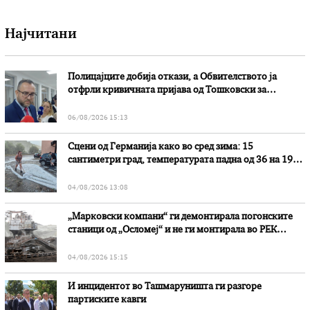
Најчитани
Полицајците добија откази, а Обвителството ја
отфрли кривичната пријава од Тошковски за
наводни злоупотреби
06/08/2026 15:13
Сцени од Германија како во сред зима: 15
сантиметри град, температурата падна од 36 на 19
степени
04/08/2026 13:08
„Марковски компани“ ги демонтирала погонските
станици од „Осломеј“ и не ги монтирала во РЕК
„Битола“, стои во вештачењето на обвинителството
04/08/2026 15:15
И инцидентот во Ташмаруништa ги разгоре
партиските кавги