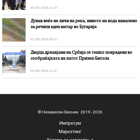
03/08/2026 16:37
Дунав веќе не личи на река, нивото на вода намалено
за речиси еден метар во Бугарија
02/08/2026 08:57
Двајца државјани на Србија се тешко повредени во
сообраќајката на патот Прилеп-Битола
05/08/2026 13:37
© Независен Весник 2019 -2026
Импресум
Маркетинг
Услови за користење