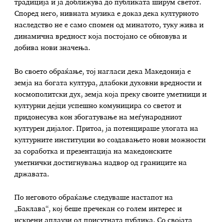
традиција и ја доближува до публиката ширум светот.
Според него, нивната музика е доказ дека културното
наследство не е само спомен од минатото, туку жива и
динамична вредност која постојано се обновува и
добива нови значења.
Во своето обраќање, тој нагласи дека Македонија е
земја на богата култура, длабоки духовни вредности и
космополитски дух, земја која преку своите уметници и
културни дејци успешно комуницира со светот и
придонесува кон збогатување на меѓународниот
културен дијалог. Притоа, ја потенцираше улогата на
културните институции во создавањето нови можности
за соработка и презентација на македонските
уметнички достигнувања надвор од границите на
државата.
По неговото обраќање следуваше настапот на
„Баклава“, кој беше пречекан со голем интерес и
искрени аплаузи од присутната публика. Со својата