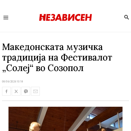
Se
Main
Menu
Македонската музичка
традиција на Фестивалот
„Солеј“ во Созопол
08/06/2026 10:18