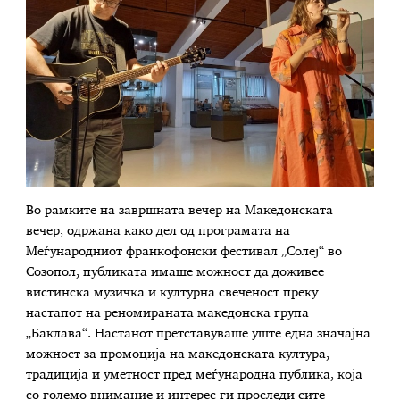
Во рамките на завршната вечер на Македонската
вечер, одржана како дел од програмата на
Меѓународниот франкофонски фестивал „Солеј“ во
Созопол, публиката имаше можност да доживее
вистинска музичка и културна свеченост преку
настапот на реномираната македонска група
„Баклава“. Настанот претставуваше уште една значајна
можност за промоција на македонската култура,
традиција и уметност пред меѓународна публика, која
со големо внимание и интерес ги проследи сите