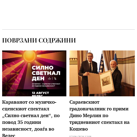
ПОВРЗАНИ СОДРЖИНИ
Караванот со музичкo-
Сараевскиот
сценскиот спектакл
градоначалник го прими
„Силно светнал ден“, по
Дино Мерлин по
повод 35 години
тридневниот спектакл на
независност, доаѓа во
Кошево
Велес
07/08/2026 12:08