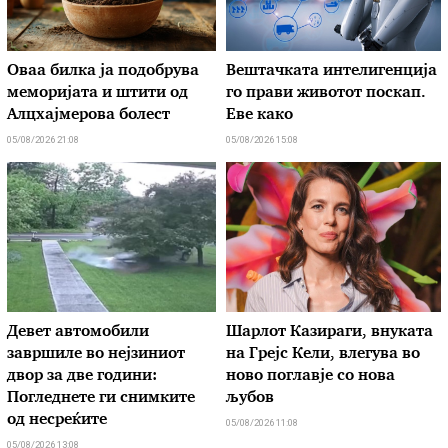
Оваа билка ја подобрува
Вештачката интелигенција
меморијата и штити од
го прави животот поскап.
Алцхајмерова болест
Еве како
05/08/2026 21:08
05/08/2026 15:08
Девет автомобили
Шарлот Казираги, внуката
завршиле во нејзиниот
на Грејс Кели, влегува во
двор за две години:
ново поглавје со нова
Погледнете ги снимките
љубов
од несреќите
05/08/2026 11:08
05/08/2026 13:08