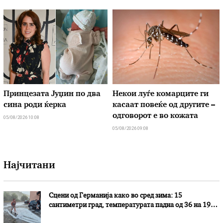
Принцезата Јуџин по два
Hекои луѓе комарците ги
сина роди ќерка
касаат повеќе од другите –
одговорот е во кожата
05/08/2026 10:08
05/08/2026 09:08
Најчитани
Сцени од Германија како во сред зима: 15
сантиметри град, температурата падна од 36 на 19
степени