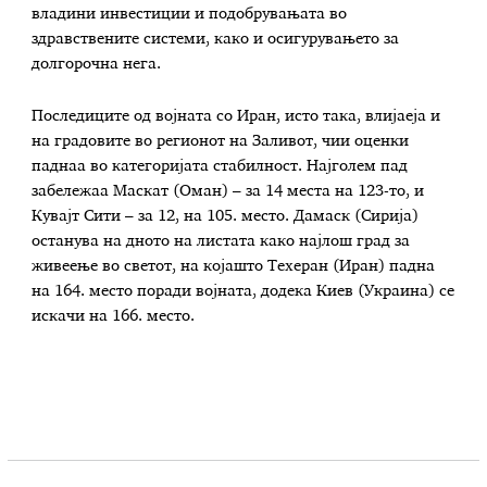
владини инвестиции и подобрувањата во
здравствените системи, како и осигурувањето за
долгорочна нега.
Последиците од војната со Иран, исто така, влијаеја и
на градовите во регионот на Заливот, чии оценки
паднаа во категоријата стабилност. Најголем пад
забележаа Маскат (Оман) – за 14 места на 123-то, и
Кувајт Сити – за 12, на 105. место. Дамаск (Сирија)
останува на дното на листата како најлош град за
живеење во светот, на којашто Техеран (Иран) падна
на 164. место поради војната, додека Киев (Украина) се
искачи на 166. место.