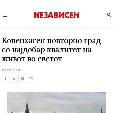
Se
Main
Menu
Копенхаген повторно град
со најдобар квалитет на
живот во светот
07/07/2026 12:34