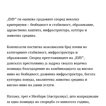
„ЕИУ“ ги оценува градовите според неколку
критериуми – безбедност и стабилност, образование,
здравствена заштита, инфраструктура, култура и
животна средина.
Копенхаген постигна максимален број поени во
категориите стабилност, инфраструктура и
образование. Според претставниците на „ЕИУ“,
данската престолнина ја задржа својата водечка
позиција благодарение на комбинацијата од високо
ниво на безбедност, развиена инфраструктура, богата
културна понуда, квалитетна животна средина и
високо ниво на јавни услуги.
Натаму, трет е Мелбурн (Австралија), што напредуваше
за една позиција во споредба со минатата година,