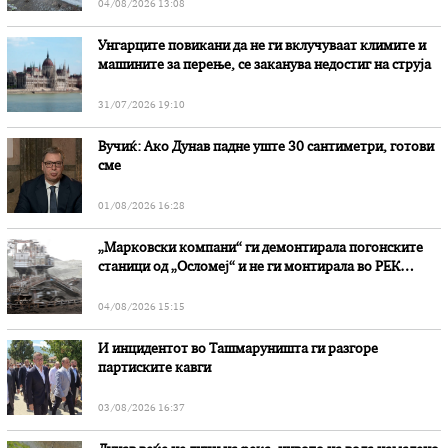
04/08/2026 13:08
Унгарците повикани да не ги вклучуваат климите и
машините за перење, се заканува недостиг на струја
31/07/2026 19:10
Вучиќ: Ако Дунав падне уште 30 сантиметри, готови
сме
01/08/2026 16:28
„Марковски компани“ ги демонтирала погонските
станици од „Осломеј“ и не ги монтирала во РЕК
„Битола“, стои во вештачењето на обвинителството
04/08/2026 15:15
И инцидентот во Ташмаруништa ги разгоре
партиските кавги
03/08/2026 16:37