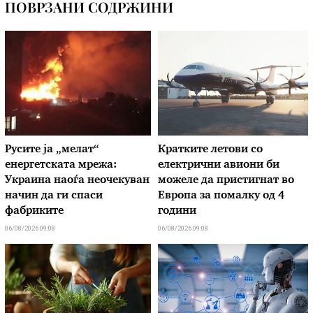
ПОВРЗАНИ СОДРЖИНИ
Русите ја „мелат“
Кратките летови со
енергетската мрежа:
електрични авиони би
Украина наоѓа неочекуван
можеле да пристигнат во
начин да ги спаси
Европа за помалку од 4
фабриките
години
06/08/2026 09:08
06/08/2026 09:08