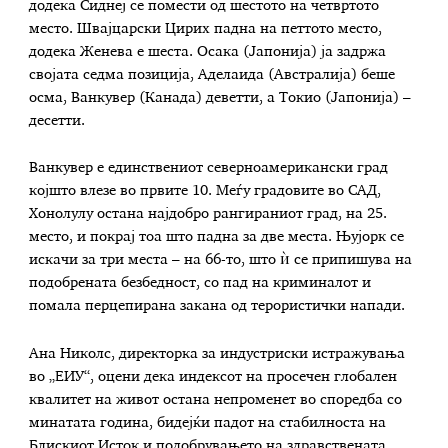
додека Сиднеј се помести од шестото на четвртото
место. Швајцарски Цирих падна на петтото место,
додека Женева е шеста. Осака (Јапонија) ја задржа
својата седма позиција, Аделаида (Австралија) беше
осма, Ванкувер (Канада) деветти, а Токио (Јапонија) –
десетти.
Ванкувер е единствениот северноамерикански град
којшто влезе во првите 10. Меѓу градовите во САД,
Хонолулу остана најдобро рангираниот град, на 25.
место, и покрај тоа што падна за две места. Њујорк се
искачи за три места – на 66-то, што ѝ се припишува на
подобрената безбедност, со пад на криминалот и
помала перцепирана закана од терористички напади.
Ана Николс, директорка за индустриски истражувања
во „ЕИУ“, оцени дека индексот на просечен глобален
квалитет на живот остана непроменет во споредба со
минатата година, бидејќи падот на стабилноста на
Блискиот Исток и подобрувањето на здравствената