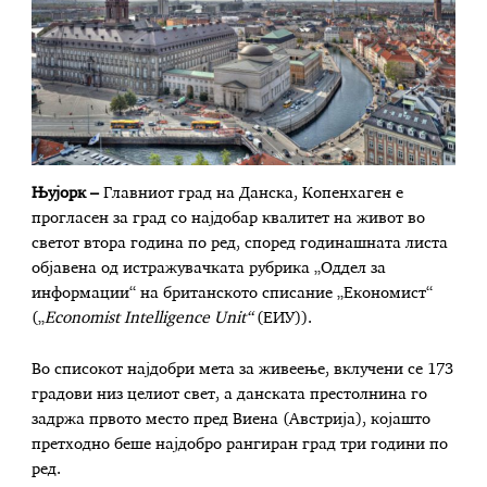
Њујорк –
Главниот град на Данска, Копенхаген е
прогласен за град со најдобар квалитет на живот во
светот втора година по ред, според годинашната листа
објавена од истражувачката рубрика „Оддел за
информации“ на британското списание „Економист“
(„
Economist Intelligence Unit“
(ЕИУ)).
Во списокот најдобри мета за живеење, вклучени се 173
градови низ целиот свет, а данската престолнина го
задржа првото место пред Виена (Австрија), којашто
претходно беше најдобро рангиран град три години по
ред.