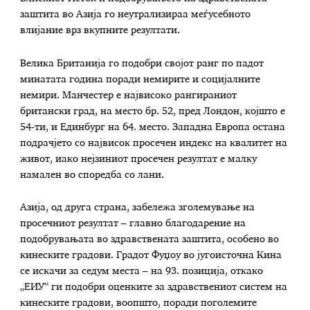
заштита во Азија го неутрализираа меѓусебното
влијание врз вкупните резултати.
Велика Британија го подобри својот ранг по падот
минатата година поради немирите и социјалните
немири. Манчестер е највисоко рангираниот
британски град, на место бр. 52, пред Лондон, којшто е
54-ти, и Единбург на 64. место. Западна Европа остана
подрачјето со највисок просечен индекс на квалитет на
живот, иако нејзиниот просечен резултат е малку
намален во споредба со лани.
Азија, од друга страна, забележа зголемување на
просечниот резултат – главно благодарение на
подобрувањата во здравствената заштита, особено во
кинеските градови. Градот Фуџоу во југоисточна Кина
се искачи за седум места – на 93. позиција, откако
„ЕИУ“ ги подобри оценките за здравствениот систем на
кинеските градови, воопшто, поради поголемите