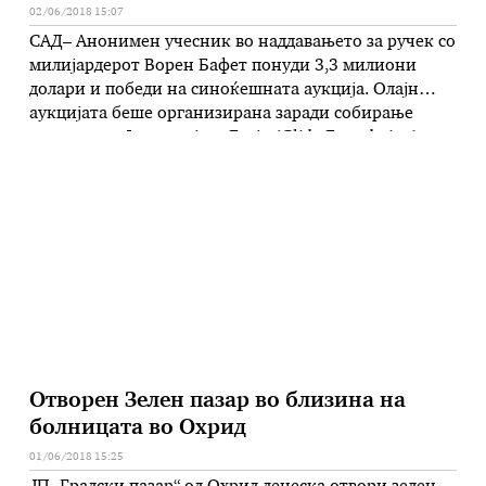
02/06/2018 15:07
САД– Анонимен учесник во наддавањето за ручек со
милијардерот Ворен Бафет понуди 3,3 милиони
долари и победи на синоќешната аукција. Олајн
аукцијата беше организирана заради собирање
средства за Фондацијата Глејд (Glide Foundation),
која им помага на бездомниците во Сан Франциско.
Преку своите аукции, во последните 18 години
Бафет за Глејд фондацијата собра над 26 милиони …
Отворен Зелен пазар во близина на
болницата во Охрид
01/06/2018 15:25