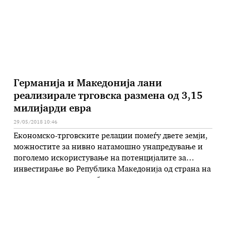
Германија и Македонија лани
реализирале трговска размена од 3,15
милијарди евра
29/05/2018 10:46
Економско-трговските релации помеѓу двете земји,
можностите за нивно натамошно унапредување и
поголемо искористување на потенцијалите за
инвестирање во Република Македонија од страна на
германски компании биле тема на разговор на
средбата на министеркaта без ресор задолжена за
странски инвестиции, Зорица Апостолска, со
германскиот амбасадор Томас Герберих остварена
вчера во Амбасадата на Сојузна Република