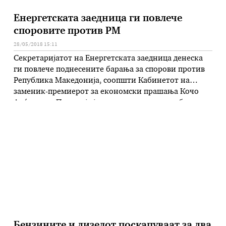
Енергетската заедница ги повлече
споровите против РМ
28/05/2018 15:11
Секретаријатот на Енергетската заедница денеска
ги повлече поднесените барања за спорови против
Република Македонија, соопшти Кабинетот на
заменик-премиерот за економски прашања Кочо
Анѓушев. – По серија јавни расправи во кои беа
вклучени сите засегнати страни, во транспарентна
постапка, Собранието на 21-ви мај 2018 година го
донесе новиот Закон за енергетика, во кој се
транспонирани ЕУ …
Бензините и дизелот поскапуваат за два