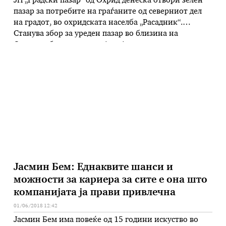
ЈП „Градски пазар“ од Охрид денеска отвори зелен
пазар за потребите на граѓаните од северниот дел
на градот, во охридската населба „Расадник“.
Станува збор за уреден пазар во близина на
Општата болница, на кој земјоделците и
градинарите од градот и околината ќе можат да ги
пласираат своите производи. Градоначалникот на
Охрид Јован Стојаноски истакна дека …
Јасмин Бем: Еднаквите шанси и
можности за кариера за сите е она што
компанијата ја прави привлечна
01/06/2018 12:42
Јасмин Бeм има повеќе од 15 години искуство во