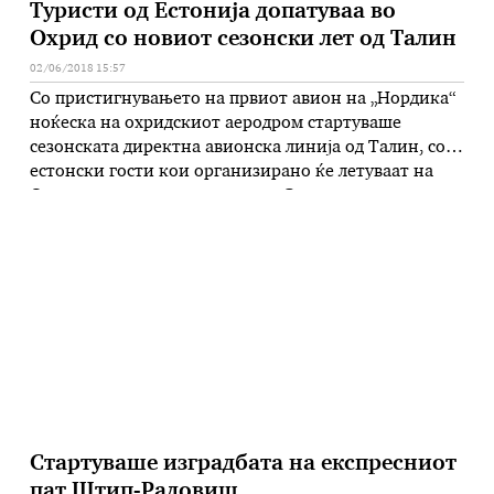
Туристи од Естонија допатуваа во
Охрид со новиот сезонски лет од Талин
02/06/2018 15:57
Со пристигнувањето на првиот авион на „Нордика“
ноќеска на охридскиот аеродром стартуваше
сезонската директна авионска линија од Талин, со
естонски гости кои организирано ќе летуваат на
Охридско-струшката ривиера. Според предвидената
динамика, се до 15 септември секоја сабота ќе
оперира авион на „Нордика“ на релација Талин –
Охрид – Талин. – Среќни сме и со задоволство …
Стартуваше изградбата на експресниот
пат Штип-Радовиш