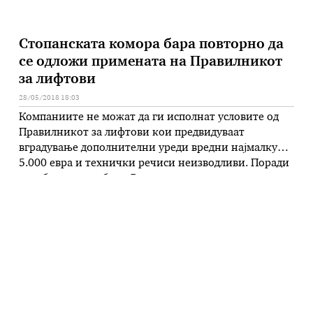
Стопанската комора бара повторно да
се одложи примената на Правилникот
за лифтови
28/05/2018 18:03
Компаниите не можат да ги исполнат условите од
Правилникот за лифтови кои предвидуваат
вградување дополнителни уреди вредни најмалку
5.000 евра и технички речиси неизводливи. Поради
тоа, бараат средба со Владата за негово повторно
одложување. Како што беше речено денеска на
прес-конференција во Стопанската комора,
условите што ги наметнува Правилникот важат и за
помодерните, релативно нови …