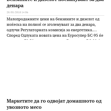
денара
28/05/2018 14:06
Малопродажните цени на бензините и дизелот од
ноќеска на полноќ се зголемуваат за два денара,
одлучи Регулаторната комисија за енергетика.
Според Одлуката новата цена на Еуросупер БС-95 ќе
изнесува 73,50 денари за литар, Еуросупер БС-98 ќе
се продава по 75,50 денари, Дизелот ќе се продава
по 65 денари, додека Екстра лесното масло за
домаќинство 54 …
Маркетите да го одвојат домашното од
увозното месо