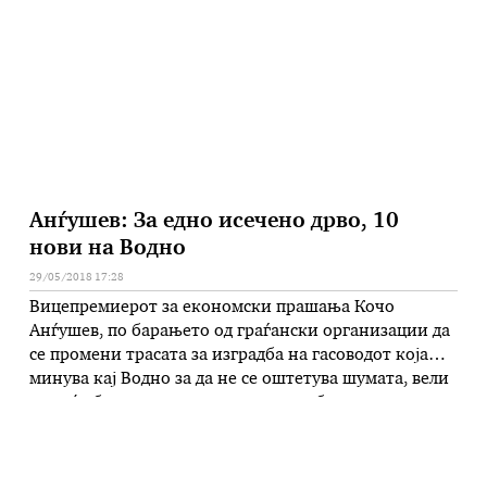
денешната прес-конференција, во овој период од
контролираните 311 објекти мобилните екипи на
…
Анѓушев: За едно исечено дрво, 10
нови на Водно
29/05/2018 17:28
Вицепремиерот за економски прашања Кочо
Анѓушев, по барањето од граѓански организации да
се промени трасата за изградба на гасоводот која
минува кај Водно за да не се оштетува шумата, вели
дека ќе биде минимизирано какво било
оштетување, кое ќе биде компензирано. Потребно
е, порача денеска Анѓушев, да се изнајдат сите
средства максимално да се заштити …