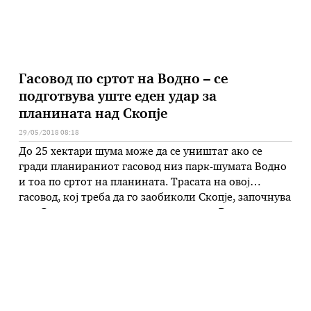
Гасовод по сртот на Водно – се
подготвува уште еден удар за
планината над Скопје
29/05/2018 08:18
До 25 хектари шума може да се уништат ако се
гради планираниот гасовод низ парк-шумата Водно
и тоа по сртот на планината. Трасата на овој
гасовод, кој треба да го заобиколи Скопје, започнува
под Сончев град, се движи по сртот на Водно, под
Милениумскиот крст, преку Матка до селото
Шишево, делумно по пошумен, делумно по …