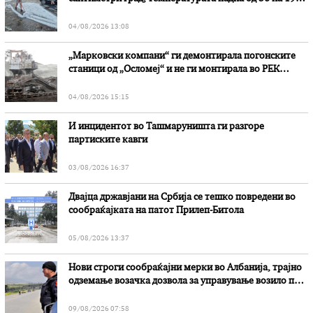
степени
04/08/2026 13:08
„Марковски компани“ ги демонтирала погонските
станици од „Осломеј“ и не ги монтирала во РЕК
„Битола“, стои во вештачењето на обвинителството
04/08/2026 15:15
И инцидентот во Ташмаруништa ги разгоре
партиските кавги
03/08/2026 16:37
Двајца државјани на Србија се тешко повредени во
сообраќајката на патот Прилеп-Битола
05/08/2026 13:37
Нови строги сообраќајни мерки во Aлбанија, трајно
одземање возачка дозвола за управување возило под
дејство на алкохол и големи парични казни
09/08/2026 07:58