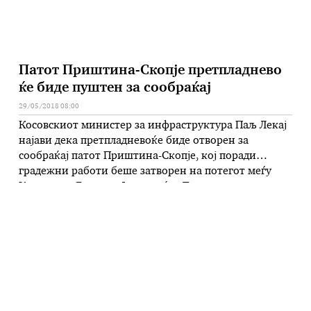
Патот Приштина-Скопје претпладнево
ќе биде пуштен за сообраќај
29/05/2018 08:00
Косовскиот министер за инфраструктура Паљ Лекај
најави дека претпладневоќе биде отворен за
сообраќај патот Приштина-Скопје, кој поради
градежни работи беше затворен на потегот меѓу
Качаник и Генерал Јанковиќ. – Тврдам дека утре во
9 часот патот ќе биде пуштен во сообраќај и мислам
дека ги завршивме сите работи во предвидениот
рок, ја пренесе КТВ синоќа …