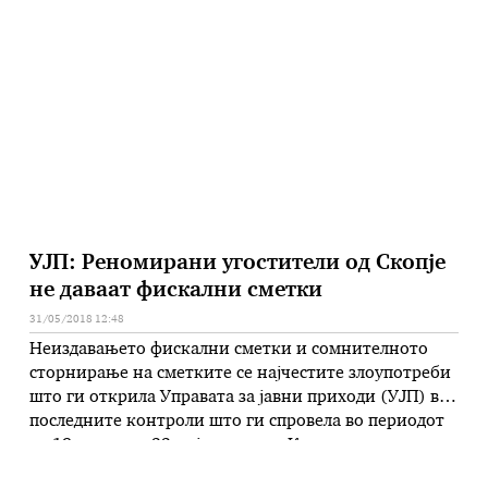
вложување, ќе направиме спој со капацитетите во
Радовиш, Јака Табак, АД Јака 80 и Гоплдмак,
рече премиерот Зоран Заев одговорајќи
на пратенички …
УЈП: Реномирани угостители од Скопје
не даваат фискални сметки
31/05/2018 12:48
Неиздавањето фискални сметки и сомнителното
сторнирање на сметките се најчестите злоупотреби
што ги открила Управата за јавни приходи (УЈП) во
последните контроли што ги спровела во периодот
од 19 април до 22 мај годинава. Како што
информира директорот на УЈП Сања Лукаревска на