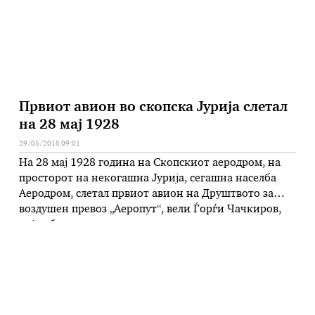
Германија во …
Првиот авион во скопска Јурија слетал
на 28 мај 1928
29/05/2018 09:01
На 28 мај 1928 година на Скопскиот аеродром, на
просторот на некогашна Јурија, сегашна населба
Аеродром, слетал првиот авион на Друштвото за
воздушен превоз „Аеропут“, вели Ѓорѓи Чачкиров,
кој работи на македонската воздухопловна
историја. – Авион од типот „потез 29“ , носел 5
патници и 250 кг. товар. Инаку, идејата за
формирање на Друштвото потекнува …