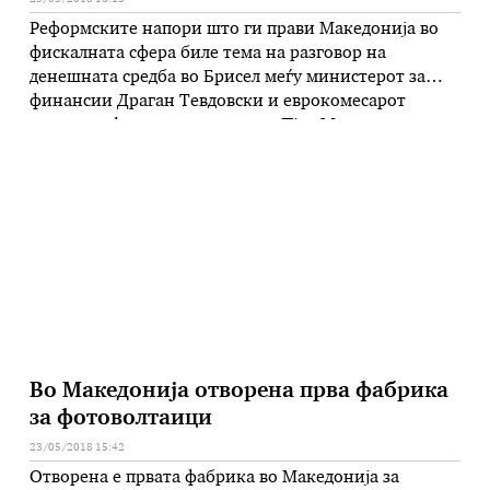
Реформските напори што ги прави Македонија во
фискалната сфера биле тема на разговор на
денешната средба во Брисел меѓу министерот за
финансии Драган Тевдовски и еврокомесарот
задолжен финансии и даноци, Пјер Московиси. –
Зборувавме за стратегијата за управување со јавните
финансии којашто ја имаме направено заедно со ЕУ
и претставува повеќегодишен акциски план што
треба …
Во Македонија отворена прва фабрика
за фотоволтаици
23/05/2018 15:42
Отворена е првата фабрика во Македонија за