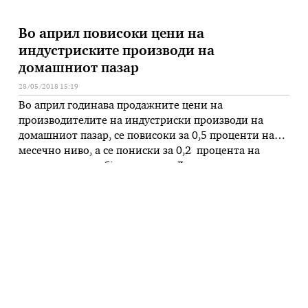
Во април повисоки цени на
индустриските производи на
домашниот пазар
28/05/2018 15:19
Во април годинава продажните цени на
производителите на индустриски производи на
домашниот пазар, се повисоки за 0,5 проценти на
месечно ниво, а се пониски за 0,2 процента на
годишно ниво, објави денеска Државниот завод за
статистика. Во април, во споредба со март годинава,
продажните цени на производителите на
индустриски производи на домашниот пазар се
повисоки …