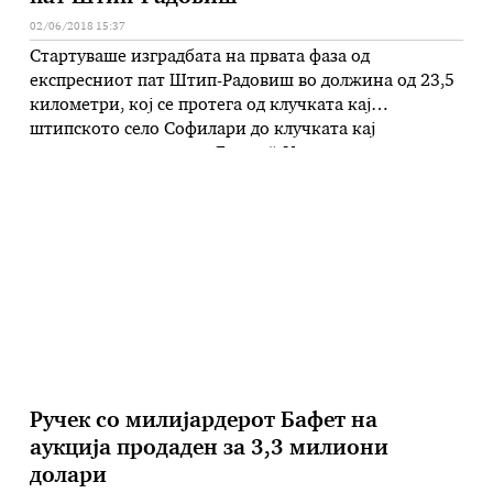
02/06/2018 15:37
Стартуваше изградбата на првата фаза од
експресниот пат Штип-Радовиш во должина од 23,5
километри, кој се протега од клучката кај
штипското село Софилари до клучката кај
радовишки рудникот „Бучим“. Увид на почетокот на
градежните работи во близина на штипското село
Долани денеска извршија премиерот Зоран Заев,
министерот за транспорт и врски, Горан Сугарески,
директорот на …
Ручек со милијардерот Бафет на
аукција продаден за 3,3 милиони
долари