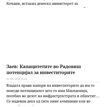
Кочани, истакна денеска министерот за
земјоделство, шумарство, водостопантство Љупчо
Николовски, одговорајќи на пратеничко прашање.
Според Николовски, ова ќе биде прва година по
подолг временски период, средствата од Програмата
за рурален развој да не се …
Заев: Капацитетите во Радовиш
потенцијал за инвеститорите
31/05/2018 16:35
Владата прави напори на инвеститорите да им го
понуди потенцијалот што го има Македонија,
посебно во делот на инфраструктурата и објектите.
Се надевам дека од сите оние компании кои во
голем број доаѓаат тука и се заинтересирани за