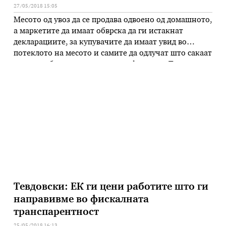
27/05/2018 15:05
Месото од увоз да се продава одвоено од домашното,
а маркетите да имаат обврска да ги истакнат
декларациите, за купувачите да имаат увид во
потеклото на месото и самите да одлучат што сакаат
да купат, бараат македонските фармери. Тие
сметаат дека само на тој начин нема да бидат
засегнати од бесцаринскиот увоз на смрзнато
свинско …
Тевдовски: ЕК ги цени работите што ги
направивме во фискалната
транспарентност
25/05/2018 16:13