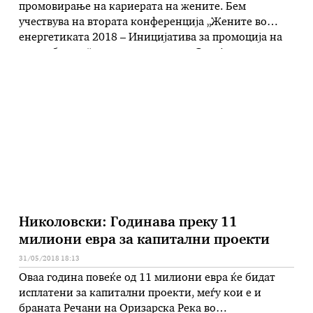
промовирање на кариерата на жените. Бем
учествува на втората конференција „Жените во
енергетиката 2018 – Иницијатива за промоција на
родов баланс“, што се одржува во Скопје следната
недела, на 4 и 5 јуни. Како менаџер за одржливост
во меѓународна компанија за нафта и гас, таа беше
…
Николовски: Годинава преку 11
милиони евра за капитални проекти
31/05/2018 18:13
Оваа година повеќе од 11 милиони евра ќе бидат
исплатени за капитални проекти, меѓу кои е и
браната Речани на Оризарска Река во