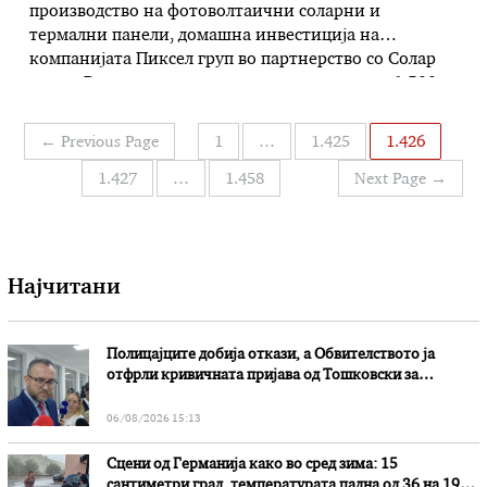
производство на фотоволтаични соларни и
термални панели, домашна инвестиција на
компанијата Пиксел груп во партнерство со Солар
пауер. Во новиот капацитет на површина од 1.500
метри квадратни, лоциран во кругот на
поранешната фабрика „Раде Кончар“ во Скопје, ќе
Навигација
←
Previous Page
1
…
1.425
1.426
се произведуваат 20 мегавати годишно
на
фотоволтаични панели. – Ако во …
1.427
…
1.458
Next Page
→
написи
Најчитани
Полицајците добија откази, а Обвителството ја
отфрли кривичната пријава од Тошковски за
наводни злоупотреби
06/08/2026 15:13
Сцени од Германија како во сред зима: 15
сантиметри град, температурата падна од 36 на 19