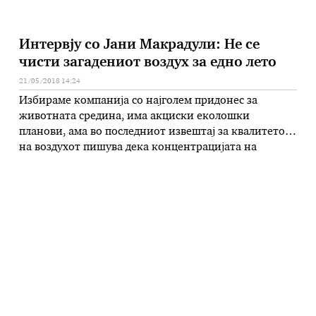
Интервју со Јани Макрадули: Не се
чисти загадениот воздух за едно лето
21/05/2018 14:24
Избираме компанија со најголем придонес за
животната средина, има акциски еколошки
планови, ама во последниот извештај за квалитетот
на воздухот пишува дека концентрацијата на
опасни честички изминативе десет години
значително ги надминува граничните вредности во
сите урбани средини во земјата или, поинаку
кажано, воздухот нѐ труе. До кога ќе биде вака? –
Решавањето на проблемот …