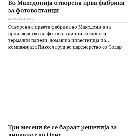
Во Македонија отворена прва фабрика
за фотоволтаици
23/05/2018 15:42
Отворена е првата фабрика во Македонија за
производство на фотоволтаични соларни и
термални панели, домашна инвестиција на
компанијата Пиксел груп во партнерство со Солар
пауер. Во новиот капацитет на површина од 1.500
метри квадратни, лоциран во кругот на
поранешната фабрика „Раде Кончар“ во Скопје, ќе
се произведуваат 20 мегавати годишно
фотоволтаични панели. – Ако во …
Три месеци ќе се бараат решенија за
линданот во Охис