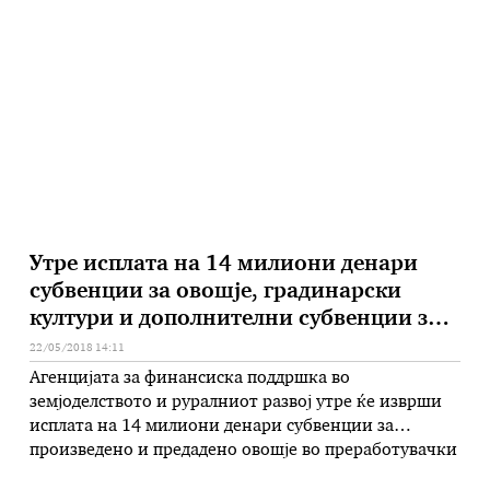
Македонија растат, просечната плата во март
годинава е зголемена за 5,6 проценти во однос на
март 2017 година. Исто така, …
Утре исплата на 14 милиони денари
субвенции за овошје, градинарски
култури и дополнителни субвенции за
праски и лубеници
22/05/2018 14:11
Агенцијата за финансиска поддршка во
земјоделството и руралниот развој утре ќе изврши
исплата на 14 милиони денари субвенции за
произведено и предадено овошје во преработувачки
капацитети, за произведени и продадени