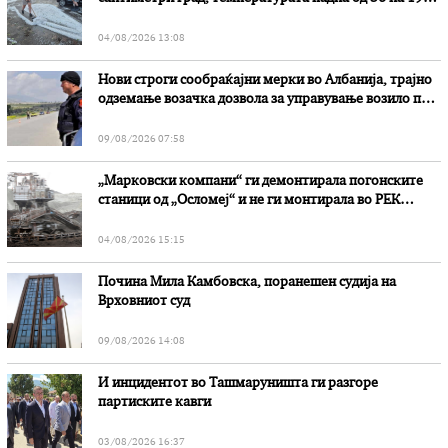
степени
04/08/2026 13:08
Нови строги сообраќајни мерки во Aлбанија, трајно
одземање возачка дозвола за управување возило под
дејство на алкохол и големи парични казни
09/08/2026 07:58
„Марковски компани“ ги демонтирала погонските
станици од „Осломеј“ и не ги монтирала во РЕК
„Битола“, стои во вештачењето на обвинителството
04/08/2026 15:15
Почина Мила Камбовска, поранешен судија на
Врховниот суд
09/08/2026 14:08
И инцидентот во Ташмаруништa ги разгоре
партиските кавги
03/08/2026 16:37