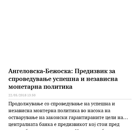
градинарски култури во преработувачки
капацитети и за интервентните мерки за
дополнителна субвенција од шест денари за
килограм праски и два денара за килограм
лубеници. Од …
Ангеловска-Бежоска: Предизвик за
спроведување успешна и независна
монетарна политика
22/05/2018 13:50
Продолжување со спроведување на успешна и
независна монтерна политика во насока на
остварување на законски гарантираните цели на
централната банка е предизвикот кој стои пред
новоизбраниот гувернер на Народната банка на
Република Македонија Анита Ангеловска-Бежоска.