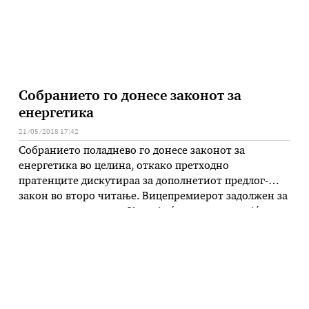
Собранието го донесе законот за
енергетика
21/05/2018 17:42
Собранието поладнево го донесе законот за
енергетика во целина, откако претходно
пратенците дискутираа за дополнетиот предлог-
закон во второ читање. Вицепремиерот задолжен за
економски прашања Кочо Анѓушев, одговарајќи на
забелешките од опозицијата нагласи дека со
измените нема да дојде до поскапување на
електричната енергија за граѓаните. Опозицијата
забележува дека со законот ќе дојде до влошување
на …