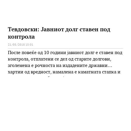
Тевдовски: Јавниот долг ставен под
контрола
21/05/2018 15:01
После повеќе од 10 години јавниот долг е ставен под
контрола, отплатени се дел од старите долгови,
зголемена е рочноста на издадените државни
хартии од вредност, намалена е каматната стапка и
зголемена е довербата кај инвеститорите, истакна
министерот за финансии Драган Тевдовски на
јавната дискусија на Економскиот факултет
насловена „Јавните финансии на крстопат“. Тој
посочи …