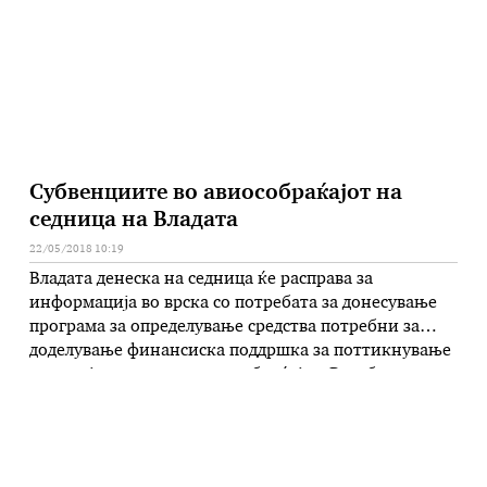
погодена од …
Субвенциите во авиособраќајот на
седница на Владата
22/05/2018 10:19
Владата денеска на седница ќе расправа за
информација во врска со потребата за донесување
програма за определување средства потребни за
доделување финансиска поддршка за поттикнување
и развој на воздушниот сообраќај во Република
Македонија на домашни и странски превозници за
периодот од 2018-2021 година. Воедно, на предлог
на Министерството за транспорт и врски, треба да
се …