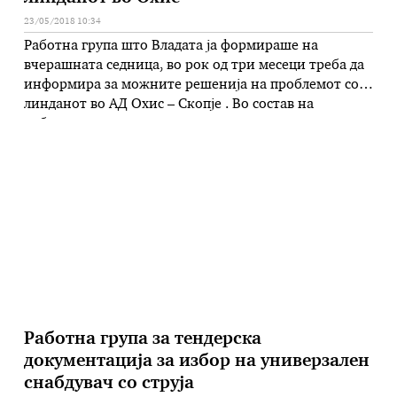
23/05/2018 10:34
Работна група што Владата ја формираше на
вчерашната седница, во рок од три месеци треба да
информира за можните решенија на проблемот со
линданот во АД Охис – Скопје . Во состав на
работната група се генералниот секретар на
Владата Драги Рашковски, министерот за животна
средина и просторно планирање Садула Дураку и
министерот без ресор …
Работна група за тендерска
документација за избор на универзален
снабдувач со струја