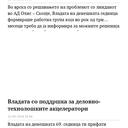
Во врска со решавањето на проблемот со линданот
во АД Охис – Скопје, Владата на денешната седница
формираше работна група која во рок од три
месеци треба да ја информира за можните решенија
на овој проблем. Во состав на работната група се
генералниот секретар на Владата Драги Рашковски,
министерот за животна средина и просторно
планирање Садула …
Владата со поддршка за деловно-
технолошките акцелератори
22/05/2018 20:56
Владата на денешната 69. седница ги прифати