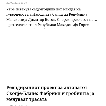
20/05/2018 10:19
Утре истекува седумгодишниот мандат на
гувернерот на Народната банка на Република
Македонија Димитар Богов. Според предлогот на
претседателот на Република Македонија Ѓорге
Иванов, кој треба да биде поддржан од најмалку 61
пратеник во Собранието, Богов треба да го наследи
Анита Ангеловска-Бежоска. Според собраниски
извори предлогот за гласање треба да биде ставен
на дневен ред на …
Ревидираниот проект за автопатот
Скопје-Блаце: Фабрики и гробишта ја
менуваат трасата
19/05/2018 10:26