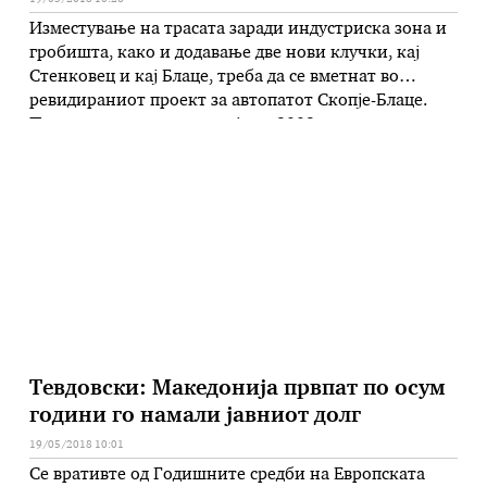
Изместување на трасата заради индустриска зона и
гробишта, како и додавање две нови клучки, кај
Стенковец и кај Блаце, треба да се вметнат во
ревидираниот проект за автопатот Скопје-Блаце.
Проектната документација од 2002 година е
некомплетна и не е во согласност со актуелните
стандарди во градежништвото, утврдила ревизијата
на консултантот МОП „Мекдоналдс ЛТД“.
Македонија лани …
Тевдовски: Македонија првпат по осум
години го намали јавниот долг
19/05/2018 10:01
Се вративте од Годишните средби на Европската