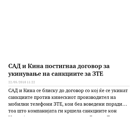
Во изјава за медиумте по преземање на функцијата
од досегашниот гувернер Димитар Богов, таа се
заблагодари на претседателот Ѓорге Иванов …
САД и Кина постигнаа договор за
укинување на санкциите за ЗТЕ
22/05/2018 11:22
САД и Кина се блиску до договор со кој ќе се укинат
санкциите против кинескиот производител на
мобилни телефони ЗТЕ, кои беа воведени поради
тоа што компанијата ги кршела санкциите кон
Иран. Американскиот претседател Доналд Трамп
неодамна најави дека се водат разговори за да и се
помогне на кинеската компанија, која беше тешко