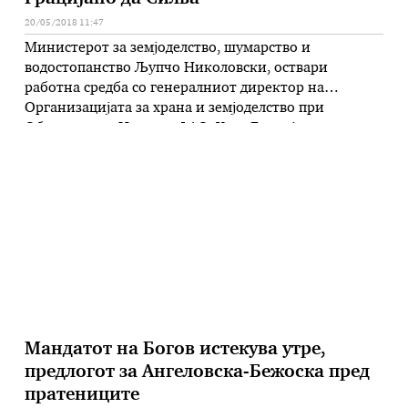
20/05/2018 11:47
Министерот за земјоделство, шумарство и
водостопанство Љупчо Николовски, оствари
работна средба со генералниот директор на
Организацијата за храна и земјоделство при
Обединетите Нации – ФАО, Хозе Грацијано да
Силва, на која било разговарано за работата на
техничките групи на МЗШВ и подготовката на
програмската рамка на ФАО за Република
Македонија за периодот 2018-2020 година.
Средбата …
Мандатот на Богов истекува утре,
предлогот за Ангеловска-Бежоска пред
пратениците