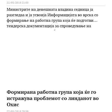
22/05/2018 21:03
Министрите на денешната владина седница ја
разгледаа и ја усвоија Информацијата во врска со
формирање на работна група која ќе подготви
тендерска документација за спроведување на
тендерска постапка за избор на универзален
снабдувач со електрична енергија и снабдувач во
краен случај со електрична енергија. – Кабинетот на
Заменик претседателот на Владата на Република
Македонија задолжен …
Формирана работна група која ќе го
истражува проблемот со линданот во
Охис
22/05/2018 20:59