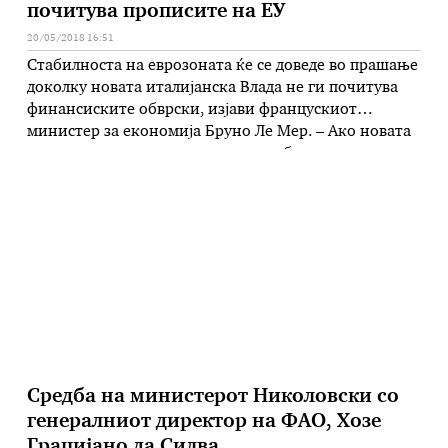
почитува прописите на ЕУ
20/05/2018 16:51
Стабилноста на еврозоната ќе се доведе во прашање
доколку новата италијанска Влада не ги почитува
финансиските обврски, изјави францускиот
министер за економија Бруно Ле Мер. – Ако новата
влада ризикува и не ги почитува обврските во врска
со долгот и дефицитот, но и со „чистењето“ на
банките, тоа ќе биде закана за финансиската
стабилност на …
Средба на министерот Николовски со
генералниот директор на ФАО, Хозе
Грацијано да Силва