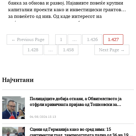
банка за обнова и развој. Најавивте повеќе крупни
капитални проекти како и инвестициски грантови
за повеќето од нив. Од каде интересот на
меѓународните инвестициски банки за доделување
неповратни средства? – Се залагаме кај крупните
инфраструктурни или енергетски проекти, дел од
Навигација
←
Previous Page
1
…
1.426
1.427
потребните средства за финансирање да ги
на
обезбедиме преку …
1.428
…
1.458
Next Page
→
написи
Најчитани
Полицајците добија откази, а Обвителството ја
отфрли кривичната пријава од Тошковски за
наводни злоупотреби
06/08/2026 15:13
Сцени од Германија како во сред зима: 15
сантиметри град, температурата падна од 36 на 19