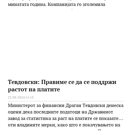
минатата година. Компанијата го зголемила
пазарното учество, па на крајот на годината имале
5,3 отсто од вкупната премија во сегментот на
неживотно осигурување. Извршниот директор Гоце
Вангеловски смета дека македонскиот пазар има …
Тевдовски: Правиме се да се поддржи
растот на платите
22/05/2018 14:15
Министерот за финансии Драган Тевдовски денеска
оцени дека последните податоци на Државниот
завод за статистика за раст на платите се показател
оти владините мерки, како што е покачувањето на
минималната плата, даваат резултати. – Платите во