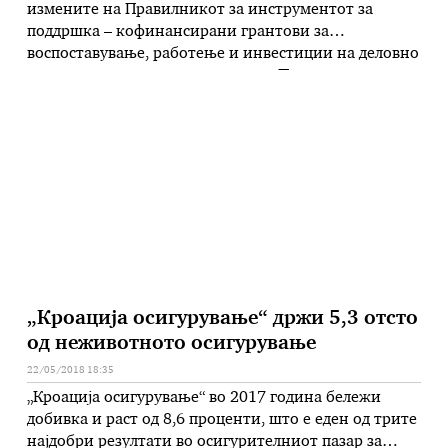
измените на Правилникот за инструментот за
поддршка – кофинансирани грантови за
воспоставување, работење и инвестиции на деловно
– технолошки акцелератори и на Правилникот за
инструментот за поддршка – кофинансирани
грантови за технолошка екстензија. – Со измените
и дополнувањата на Правилник за инструментот за
поддршка – кофинансирани грантови за
воспоставување, работење …
„Кроација осигурување“ држи 5,3 отсто
од неживотното осигурување
22/05/2018 18:35
„Кроација осигурување“ во 2017 година бележи
добивка и раст од 8,6 проценти, што е еден од трите
најдобри резултати во осигурителниот пазар за