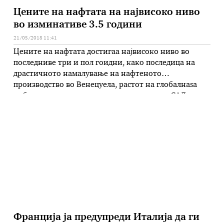
Цените на нафтата на највисоко ниво
во изминативе 3.5 години
21/05/2018 11:41
Цените на нафтата достигаа највисоко ниво во
последниве три и пол гоидни, како последица на
драстичното намалување на нафтеното
производство во Венецуела, растот на глобалнаѕа
побарувачка на енергенсот и одлуката на САД за
воведување нови санкции кон Иран. Воведувањето
американски санкции кон Иран, кој произведува
околу четири проценти од вкупното нафтено
производство во светот, би …
Франција ја предупреди Италија да ги